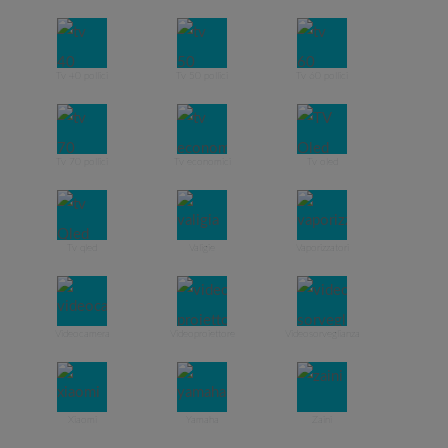
Tv 40 pollici
Tv 50 pollici
Tv 60 pollici
Tv 70 pollici
Tv economici
Tv oled
Tv qled
Valigie
Vaporizzatori
Videocamera
Videoproiettore
Videosorveglianza
Xiaomi
Yamaha
Zaini