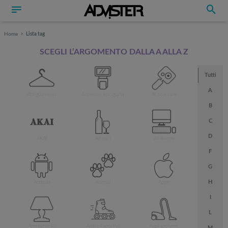
Home
Lista tag
SCEGLI L’ARGOMENTO DALLA A ALLA Z
Tutti
A
Abbigliamento
Accessori fotografia
Action cam
B
C
D
AKAI
Alcolici
All-in-one
F
G
H
Android
Animali
Apple
I
L
Arredamento
Articoli sportivi
Aspirapolvere
M