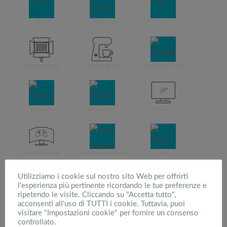
Letto
Lettori mp3
LG
Luci fotografiche
Macchine da caffè
Massaggiatore corpo
Miglior tv
Modellismo
Monitor
Monitor gaming
Monitor professionale
Nikon
Utilizziamo i cookie sul nostro sito Web per offrirti
l'esperienza più pertinente ricordando le tue preferenze e
ripetendo le visite. Cliccando su "Accetta tutto",
Notebook
Obiettivo reflex
Occhiali da sole
acconsenti all'uso di TUTTI i cookie. Tuttavia, puoi
visitare "Impostazioni cookie" per fornire un consenso
controllato.