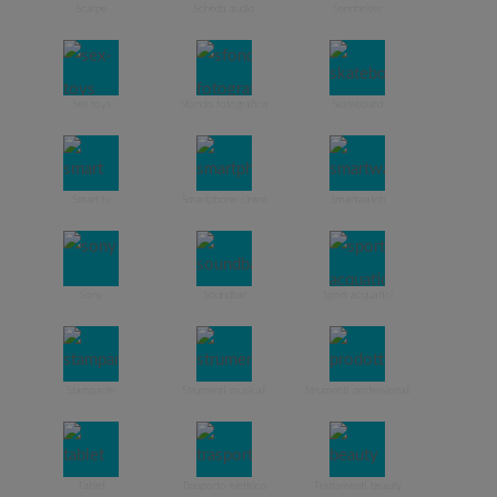
Scarpe
Scheda audio
Sennheiser
Sex toys
Sfondo fotografico
Skateboard
Smart tv
Smartphone cinesi
Smartwatch
Sony
Soundbar
Sport acquatici
Stampante
Strumenti musicali
Strumenti professionali
Tablet
Trasporto elettrico
Trattamenti beauty