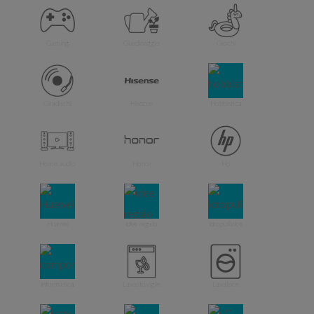
Gaming
Giardinaggio
Giochi
Giradischi
Hisense
Hobbistica
Home audio
Honor
Hp
Huawei
Idee regalo
Idropulitrice
Informatica
Lavastoviglie
Lavatrice