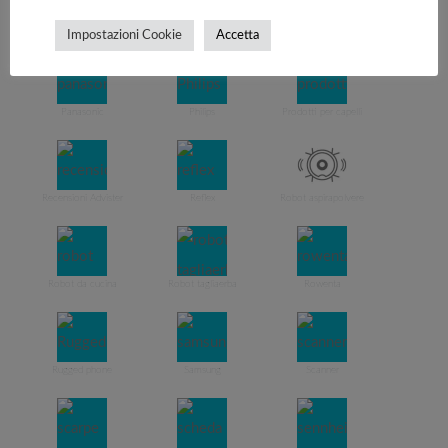
OnePlus
Orologi
Ortopedia sanitaria
Impostazioni Cookie
Accetta
Panasonic
Philips
Prodotti per capelli
Recensioni Advister
Reflex
Robot aspirapolvere
Robot da cucina
Robot tagliaerba
Rowenta
Rugged phone
Samsung
Scanner