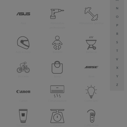
N
O
Asus
Attrezzatura
Attrezzatura sportiva
P
professionale
R
S
T
Auto e moto
Bambini
Barbecue
V
X
Y
Biciclette
Borsa
Bose
Z
Canon
Climatizzazione
Come fare?
Cosmetica
Cucina
Cuffie in ear