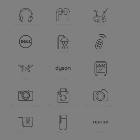
Cuffie professionali
Cuffie wireless
Cyclette
Dell
Doccia
Domotica
Drone
Dyson
Forno
Fotocamera compatta
Fotocamera istantanea
Fotocamere mirrorless
Friggitrice ad aria
Frigoriferi
Fujifilm