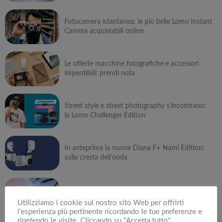
Fotocamera istantanea: le più belle Lomo Instant
Camera acquistabili online
Le offerte macchine fotografiche e accessori
imperdibili: prendi nota
Street style e street photography s’incontrano:
la Lomo Challenger Edition
In anteprima la nuova Diana F+ Nami Edition:
sulla cresta dell’onda
Lomo’Instant Song’s Palette Edition: fotografia
di un’estate
Utilizziamo i cookie sul nostro sito Web per offrirti
l'esperienza più pertinente ricordando le tue preferenze e
ripetendo le visite. Cliccando su "Accetta tutto",