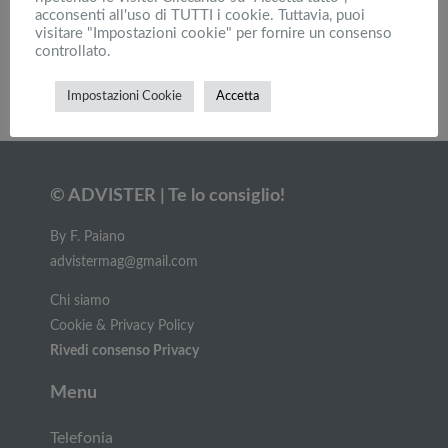
acconsenti all'uso di TUTTI i cookie. Tuttavia, puoi
Professionista o amatore? Come scegliere una
visitare "Impostazioni cookie" per fornire un consenso
macchina fotografica
controllato.
Impostazioni Cookie
Accetta
Carica altri
© ADVISTER | Te lo consiglio!
By F. Paiano
advistermag@gmail.com
Chi siamo
Cookie & Privacy Policy
Rivedi consenso Privacy
Menu
Telefonia