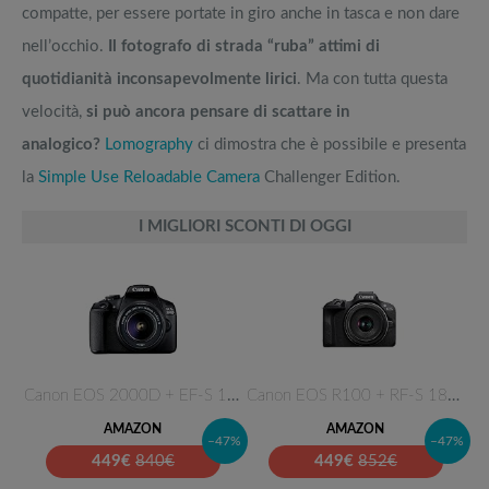
compatte, per essere portate in giro anche in tasca e non dare
nell’occhio.
Il fotografo di strada “ruba” attimi di
quotidianità inconsapevolmente lirici
. Ma con tutta questa
velocità,
si può ancora pensare di scattare in
analogico?
Lomography
ci dimostra che è possibile e presenta
la
Simple Use Reloadable Camera
Challenger Edition.
I MIGLIORI SCONTI DI OGGI
Canon EOS 2000D + EF-S 18-55 m…
Canon EOS R100 + RF-S 18-45mm …
AMAZON
AMAZON
–47%
–47%
449
€
840€
449
€
852€