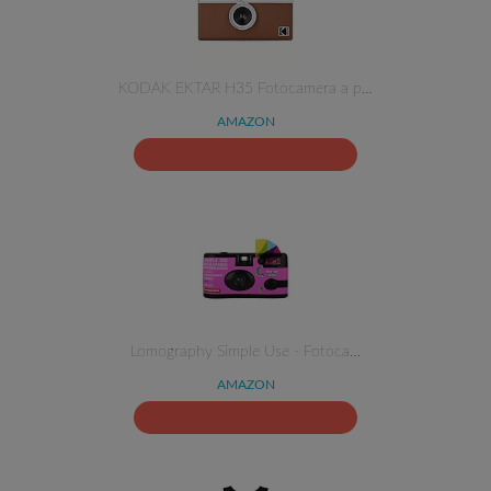
KODAK EKTAR H35 Fotocamera a p…
AMAZON
Lomography Simple Use - Fotoca…
AMAZON