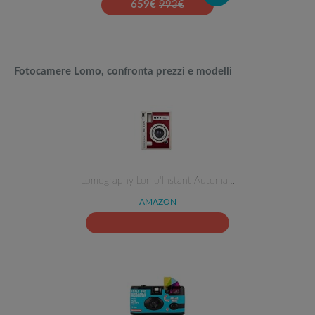
659
€
993€
Fotocamere Lomo, confronta prezzi e modelli
Lomography Lomo'Instant Automa…
AMAZON