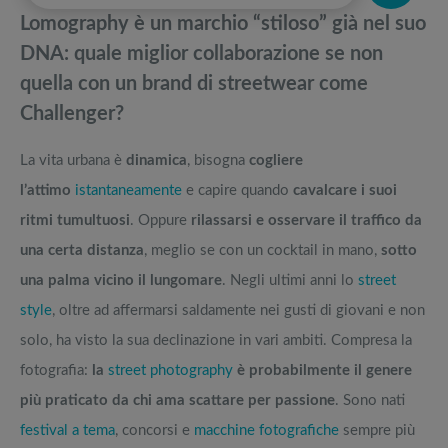
pedane vibranti
Lomography è un marchio “stiloso” già nel suo
La pellicola fotografica si usa ancora? Film e camere analogiche dal
Migliori smart TV in offerta Black Friday: da NON PERDERE
DNA: quale miglior collaborazione se non
Web
quella con un brand di streetwear come
Macchine fotografiche istantanee: prezzi fotocamere Fujifilm Instax
Offerte robot aspirapolvere da non perdere nella Black Friday Week
Challenger?
Scegliere la macchina fotografica analogica: vecchi e nuovi modelli
Tavola SUP prezzo: i migliori Stand Up Paddle gonfiabili dell’anno
La vita urbana è
dinamica
, bisogna
cogliere
l’attimo
istantaneamente
e capire quando
cavalcare i suoi
ritmi tumultuosi
. Oppure
rilassarsi e osservare il traffico da
una certa distanza
, meglio se con un cocktail in mano,
sotto
una palma vicino il lungomare
. Negli ultimi anni lo
street
style
, oltre ad affermarsi saldamente nei gusti di giovani e non
solo, ha visto la sua declinazione in vari ambiti. Compresa la
fotografia:
la
street photography
è probabilmente il genere
più praticato da chi ama scattare per passione
. Sono nati
festival a tema
, concorsi e
macchine fotografiche
sempre più