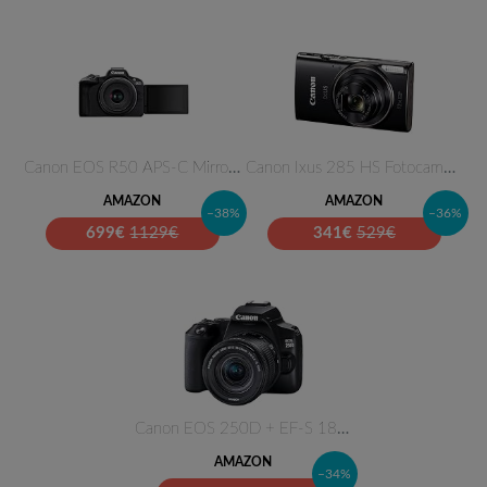
Canon EOS R50 APS-C Mirrorless…
Canon Ixus 285 HS Fotocamera C…
AMAZON
AMAZON
–38%
–36%
699
€
1129€
341
€
529€
Canon EOS 250D + EF-S 18-55mm …
AMAZON
–34%