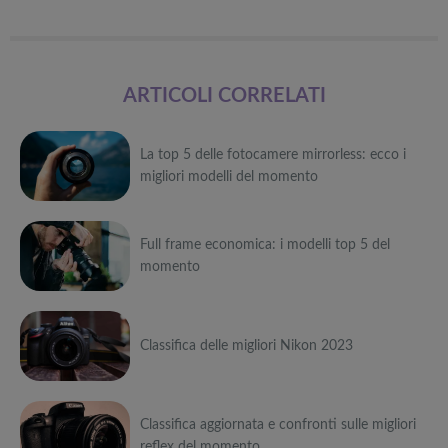
ARTICOLI CORRELATI
La top 5 delle fotocamere mirrorless: ecco i
migliori modelli del momento
Può
Full frame economica: i modelli top 5 del
interessarti anche
momento
Attrezzi
sportivi a
Può
metà prezzo
Migliori smart
Black Friday:
interessarti anche
Classifica delle migliori Nikon 2023
TV in offerta
Tapis roulant,
Black Friday:
cyclette,
Attrezzi
Offerte robot
da NON
pedane
sportivi a
Può
aspirapolvere
PERDERE
vibranti
metà prezzo
da non
Migliori smart
Black Friday:
Classifica aggiornata e confronti sulle migliori
interessarti anche
Tavola SUP
perdere nella
TV in offerta
Tapis roulant,
reflex del momento