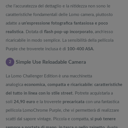
che l’accuratezza del dettaglio e la nitidezza non sono le
caratteristiche fondamentali delle Lomo camera, piuttosto
adatte a
un’espressione fotografica fantasiosa e poco
realistica
. Dotata di
flash pop-up incorporato
, anch’esso
ricaricabile in modo semplice. La sensibilità della pellicola
Purple che troverete inclusa è di
100-400 ASA
.
2
Simple Use Reloadable Camera
La Lomo Challenger Edition è una macchinetta
analogica
economica, compatta e ricaricabile: caratteristiche
del tutto in linea con lo stile street
. Potrete acquistarla a
soli
24,90 euro
e la troverete
precaricata
con una fantastica
pellicola LomoChrome Purple, che vi permetterà di realizzare
scatti dal sapore vintage. Piccola e compatta,
si può tenere
sempre a portata di mano, in tasca o nello zainetto
. Avete