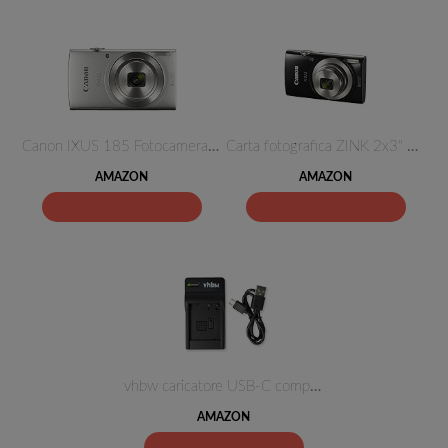
Canon IXUS 185 Fotocamera Digi…
Carta fotografica ZINK 2x3" Ca…
AMAZON
AMAZON
vhbw caricatore USB-C compatib…
AMAZON