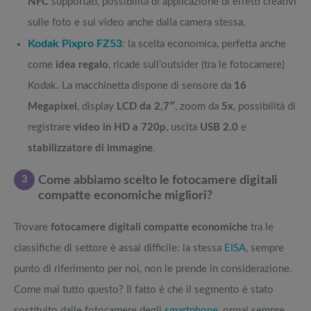
NFC
supportati, possibilità di applicazione di effetti creativi
sulle foto e sui video anche dalla camera stessa.
Kodak Pixpro FZ53
: la scelta economica, perfetta anche
come
idea regalo
, ricade sull’outsider (tra le fotocamere)
Kodak. La macchinetta dispone di sensore da
16
Megapixel
, display
LCD da 2,7″
, zoom da
5x
, possibilità di
registrare
video in HD a 720p
, uscita
USB 2.0
e
stabilizzatore di immagine
.
3
Come abbiamo scelto le fotocamere digitali
compatte economiche migliori?
Trovare
fotocamere digitali compatte economiche
tra le
classifiche di settore è assai difficile: la stessa
EISA
, sempre
punto di riferimento per noi, non le prende in considerazione.
Come mai tutto questo? Il fatto è che il segmento è stato
sostituito dalle fotocamere degli
smartphone
, ormai sempre