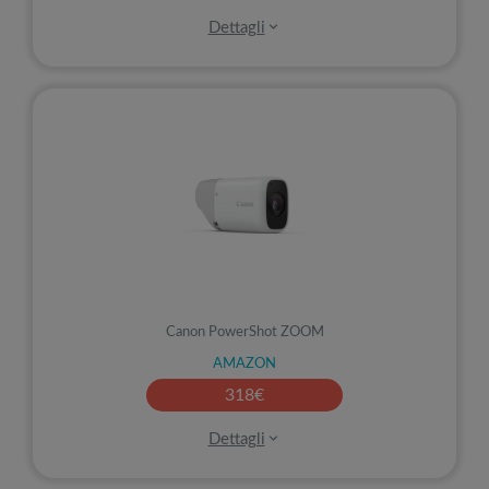
Dettagli
Prezzo
Nessuno
Canon PowerShot ZOOM
AMAZON
318
€
Dettagli
Novità