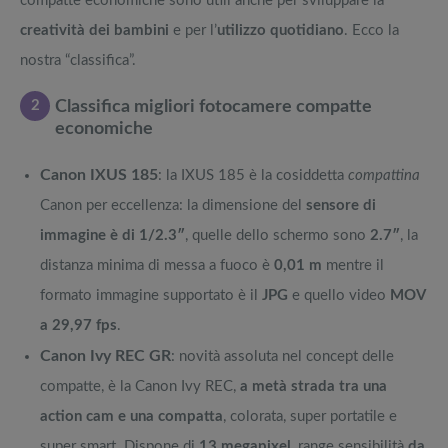
compatte economiche sono utili anche per sviluppare la
creatività dei bambini
e per l’
utilizzo quotidiano
. Ecco la
nostra “classifica”.
2
Classifica migliori fotocamere compatte
economiche
Canon IXUS 185
: la IXUS 185 è la cosiddetta
compattina
Canon per eccellenza: la dimensione del
sensore di
immagine è di 1/2.3″
, quelle dello schermo sono
2.7″
, la
distanza minima di messa a fuoco è
0,01 m
mentre il
formato immagine supportato è il
JPG
e quello video
MOV
a 29,97 fps
.
Canon Ivy REC GR
: novità assoluta nel concept delle
compatte, è la Canon Ivy REC,
a metà strada tra una
action cam e una compatta
, colorata, super portatile e
super smart. Dispone di
13 megapixel
, range sensibilità
da