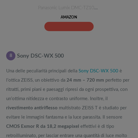
Panasonic Lumix DMC-TZ10EG-K F…
AMAZON
8
Sony DSC-WX 500
Una delle peculiarità principali della
Sony DSC-WX 500
è
l’ottica ZEISS, un obiettivo da
24 mm – 720 mm
perfetto per
ritratti, primi piani e paesaggi ripresi da ogni prospettiva, con
un’ottima nitidezza e contrasto uniforme. Inoltre, il
rivestimento antiriflesso
multistrato ZEISS T è studiato per
evitare le immagini fantasma e la luce parassita. Il sensore
CMOS Exmor R da 18,2 megapixel
effettivi è di tipo
retroilluminato, per lasciar entrare una quantità di luce molto