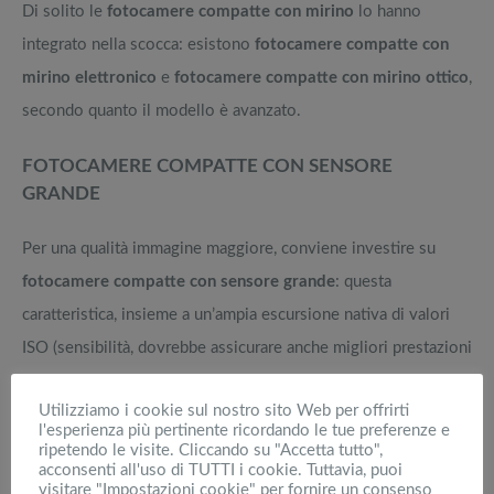
Di solito le
fotocamere compatte con mirino
lo hanno
integrato nella scocca: esistono
fotocamere compatte con
mirino elettronico
e
fotocamere compatte con mirino ottico
,
secondo quanto il modello è avanzato.
FOTOCAMERE COMPATTE CON SENSORE
GRANDE
Per una qualità immagine maggiore, conviene investire su
fotocamere compatte con sensore grande
: questa
caratteristica, insieme a un’ampia escursione nativa di valori
ISO (sensibilità, dovrebbe assicurare anche migliori prestazioni
della macchinetta compatta anche quando la luce scarseggia.
Utilizziamo i cookie sul nostro sito Web per offrirti
l'esperienza più pertinente ricordando le tue preferenze e
FOTOCAMERE COMPATTE CON DISPLAY
ripetendo le visite. Cliccando su "Accetta tutto",
ORIENTABILE
acconsenti all'uso di TUTTI i cookie. Tuttavia, puoi
visitare "Impostazioni cookie" per fornire un consenso