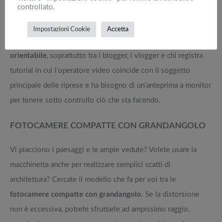
controllato.
Non tutte sono
fotocamere compatte con display
orientabile
: c’è chi non lo ritiene un plus utile e chi, invece,
Impostazioni Cookie
Accetta
non può fare a meno di
fotocamere compatte con schermo
orientabile
, soprattutto tra i blogger, i vlogger e chi registra
tutorial in cui l’operatore video coincide con il soggetto
principale delle riprese e ha bisogno di un’anteprima a monitor
per tenere sotto controllo ciò che sta facendo.
FOTOCAMERE COMPATTE CON GRANDANGOLO
Vi piacciono i paesaggi e le ampie vedute? Volete usare la
macchinetta anche per realizzare semplici scatti di
architettura? Cercate il modello che fa per voi tra le
fotocamere compatte con grandangolo
. Se la distorsione
non è eccessiva, potrete sfruttarle ad ampissimo raggio,