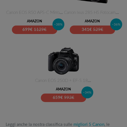
Canon EOS R50 APS-C Mirrorless…
Canon Ixus 285 HS Fotocamera C…
AMAZON
AMAZON
–38%
–36%
699
€
1129€
341
€
529€
Canon EOS 250D + EF-S 18-55mm …
AMAZON
–34%
659
€
993€
Leggi anche la nostra classifica sulle
migliori 5 Canon
, le