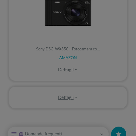
Sony DSC-WX350 - Fotocamera co…
AMAZON
Dettagli
Display
Prezzo
Dettagli
Prezzo
Funzioni
Domande frequenti
10