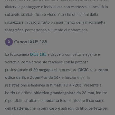
aiutarvi a geotaggare e individuare con esattezza le località in
cui avete scattato foto e video, è anche utili ai fini della
sicurezza e in caso di furto o smarrimento della macchinetta
fotografica, permettendo all’utente di rintracciarla.
5
Canon IXUS 185
La fotocamera
IXUS 185
è davvero compatta, elegante e
versatile, completamente tascabile con la potenza
professionale di
20 megapixel
, processore
DIGIC 4+
e
zoom
ottico da 8x
e
ZoomPlus da 16x
e funzione per la
registrazione istantanea di
filmati HD a 720p
. Presente a
bordo un ottimo
obiettivo grandangolare da 28 mm
, inoltre
è possibile sfruttare la
modalità Eco
per ridurre il consumo
della
batteria
, che in ogni caso è agli
ioni di litio
, perfetta per