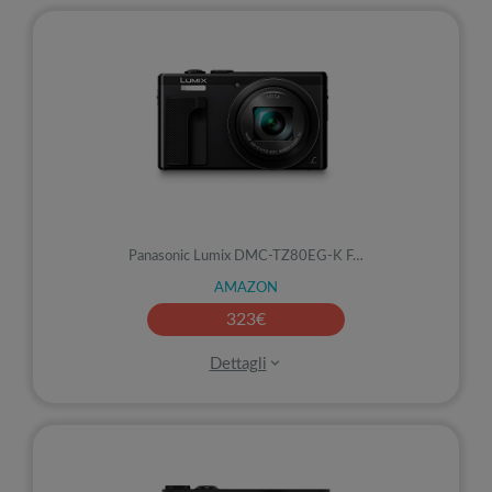
Risoluzione
Panasonic Lumix DMC-TZ80EG-K F…
AMAZON
323
€
Dettagli
Funzioni
Prezzo