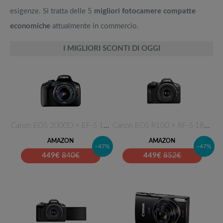
esigenze. Si tratta delle 5
migliori fotocamere compatte
economiche
attualmente in commercio.
I MIGLIORI SCONTI DI OGGI
Canon EOS 2000D + EF-S 18-55 m…
Canon EOS R100 + RF-S 18-45mm …
AMAZON
AMAZON
–47%
–47%
449
€
840€
449
€
852€