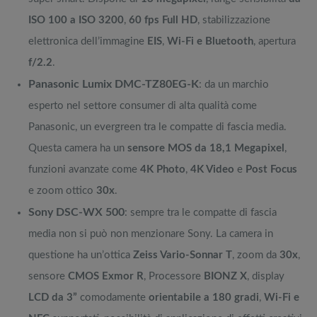
ISO 100 a ISO 3200
,
60 fps Full HD
, stabilizzazione
elettronica dell’immagine
EIS
,
Wi-Fi e Bluetooth
, apertura
f/2.2
.
Panasonic Lumix DMC-TZ80EG-K
: da un marchio
esperto nel settore consumer di alta qualità come
Panasonic, un evergreen tra le compatte di fascia media.
Questa camera ha un
sensore MOS da 18,1 Megapixel
,
funzioni avanzate come
4K Photo
,
4K Video
e
Post Focus
e zoom ottico
30x
.
Sony DSC-WX 500
: sempre tra le compatte di fascia
media non si può non menzionare Sony. La camera in
questione ha un’ottica
Zeiss Vario-Sonnar T
, zoom da
30x
,
sensore
CMOS Exmor R
, Processore
BIONZ X
, display
LCD da 3”
comodamente
orientabile a 180 gradi
,
Wi-Fi e