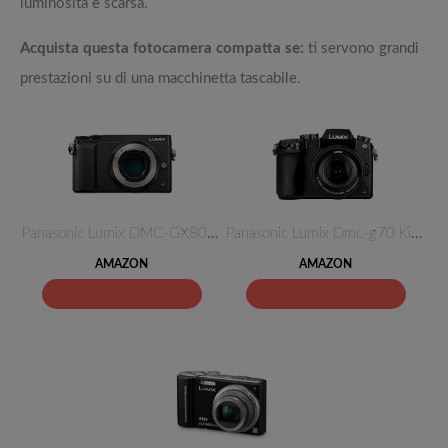
luminosità è scarsa.
Acquista questa fotocamera compatta se:
ti servono grandi
prestazioni su di una macchinetta tascabile.
Panasonic Lumix DMC-GX80EG-K F…
Panasonic Lumix Dmc-g70 Kit + …
AMAZON
AMAZON