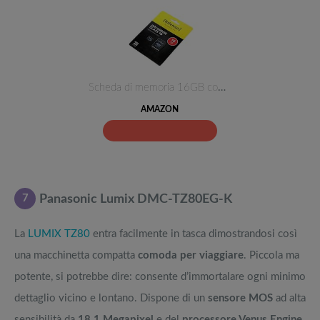
Scheda di memoria 16GB compati…
AMAZON
7
Panasonic Lumix DMC-TZ80EG-K
La
LUMIX TZ80
entra facilmente in tasca dimostrandosi così
una macchinetta compatta
comoda per viaggiare
. Piccola ma
potente, si potrebbe dire: consente d’immortalare ogni minimo
dettaglio vicino e lontano. Dispone di un
sensore MOS
ad alta
sensibilità da
18,1 Megapixel
e del
processore Venus Engine
,