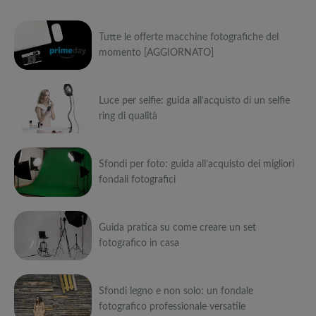
Tutte le offerte macchine fotografiche del
momento [AGGIORNATO]
Può
Luce per selfie: guida all’acquisto di un selfie
interessarti anche
ring di qualità
Attrezzi
sportivi a
Può
metà prezzo
Migliori smart
Black Friday:
Sfondi per foto: guida all’acquisto dei migliori
interessarti anche
TV in offerta
Tapis roulant,
fondali fotografici
Black Friday:
cyclette,
Attrezzi
Offerte robot
da NON
pedane
sportivi a
Può
aspirapolvere
PERDERE
vibranti
metà prezzo
da non
Migliori smart
Black Friday:
Guida pratica su come creare un set
interessarti anche
Tavola SUP
perdere nella
TV in offerta
Tapis roulant,
fotografico in casa
prezzo: i
Black Friday
Black Friday:
cyclette,
Attrezzi
migliori Stand
Week
Offerte robot
da NON
pedane
sportivi a
Può
Up Paddle
aspirapolvere
PERDERE
vibranti
metà prezzo
gonfiabili
da non
Migliori smart
Black Friday:
Sfondi legno e non solo: un fondale
interessarti anche
dell’anno
Tavola SUP
perdere nella
TV in offerta
Tapis roulant,
fotografico professionale versatile
prezzo: i
Black Friday
Black Friday:
cyclette,
Attrezzi