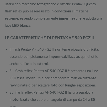
usarsi con macchine fotografiche e ottiche Pentax. Questo
flash reflex può essere usato in
condizioni climatiche
estreme
, essendo completamente
impermeabile
, e adotta una
luce LED bianca
.
LE CARATTERISTICHE DI PENTAX AF 540 FGZ II
Il flash Pentax AF 540 FGZ II non teme pioggia o umidità,
essendo completamente
impermeabilizzato
, quindi utile
anche nell’uso in
esterni
.
Sul flash reflex Pentax AF 540 FGZ II è presente una
luce
LED fissa
, molto utile per riprendere filmati da
distanze
ravvicinate
o per scattare
foto con lunghe esposizioni
.
Sul flash reflex Pentax AF 540 FGZ II ha una
parabola
motorizzata
che copre un angolo di campo da
24 a 85
mm
.