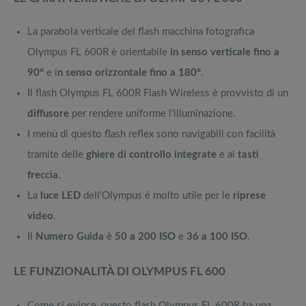
La parabola verticale del flash macchina fotografica
Olympus FL 600R è orientabile
in senso verticale fino a
90°
e i
n senso orizzontale fino a 180°
.
Il flash Olympus FL 600R Flash Wireless è provvisto di un
diffusore
per rendere uniforme l’illuminazione.
I menù di questo flash reflex sono navigabili con facilità
tramite delle
ghiere di controllo integrate
e ai
tasti
freccia
.
La
luce LED
dell’Olympus è molto utile per le
riprese
video
.
Il
Numero Guida
è
50 a 200 ISO
e
36 a 100 ISO
.
LE FUNZIONALITÀ DI OLYMPUS FL 600
Come si evince, questo flash Olympus FL 600R ha una