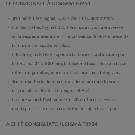
LE FUNZIONALITÀ DI SIGMA F0954
Tra i molti flash Sigma F0954 c’è il
TTL
, automatico.
Sul flash reflex Sigma F0954 la sincronizzazione avviene
sulla
seconda tendina
e in modo
veloce
. Inoltre è presente
la funzione di
scatto wireless
.
Il flash Sigma F0954 supporta la funzione
auto zoom
per
le focali da
24 a 200 mm
, la funzione
luce riflessa
e ha un
diffusore grandangolare
per flash macchina fotografica.
Tre modalità di illuminazione a luce non diretta
sono
disponibili sul flash reflex Sigma F0954.
La ripresa
multiflash
permette all’autofocus di essere
molto preciso, anche in condizioni in cui la luce è poca.
A CHI È CONSIGLIATO IL SIGMA F0954