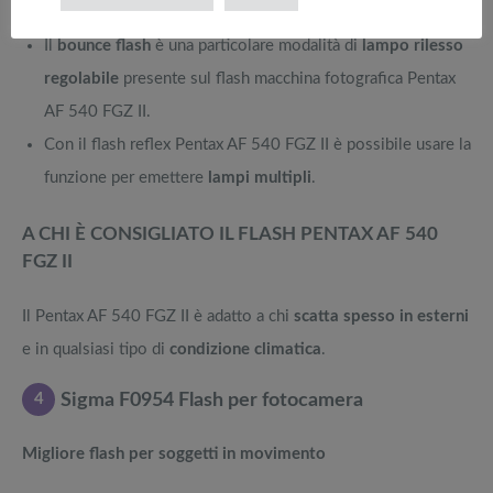
modalità flash come la
P-TTL
, automatica.
Il
bounce flash
è una particolare modalità di
lampo rilesso
regolabile
presente sul flash macchina fotografica Pentax
AF 540 FGZ II.
Con il flash reflex Pentax AF 540 FGZ II è possibile usare la
funzione per emettere
lampi multipli
.
A CHI È CONSIGLIATO IL FLASH PENTAX AF 540
FGZ II
Il Pentax AF 540 FGZ II è adatto a chi
scatta spesso in esterni
e in qualsiasi tipo di
condizione climatica
.
4
Sigma F0954 Flash per fotocamera
Migliore flash per soggetti in movimento