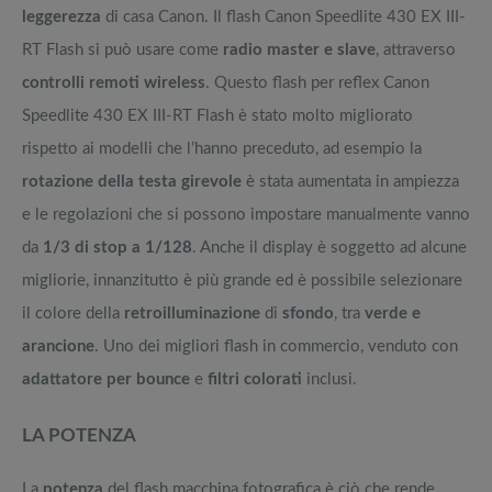
leggerezza
di casa Canon. Il flash Canon Speedlite 430 EX III-
RT Flash si può usare come
radio master e slave
, attraverso
controlli remoti wireless
. Questo flash per reflex Canon
Speedlite 430 EX III-RT Flash è stato molto migliorato
rispetto ai modelli che l’hanno preceduto, ad esempio la
rotazione della testa girevole
è stata aumentata in ampiezza
e le regolazioni che si possono impostare manualmente vanno
da
1/3 di stop a 1/128
. Anche il display è soggetto ad alcune
migliorie, innanzitutto è più grande ed è possibile selezionare
il colore della
retroilluminazione
di
sfondo
, tra
verde e
arancione
. Uno dei migliori flash in commercio, venduto con
adattatore per bounce
e
filtri colorati
inclusi.
LA POTENZA
La
potenza
del flash macchina fotografica è ciò che rende