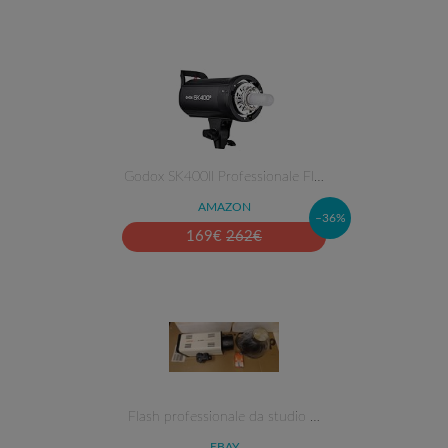
Godox SK400II Professionale Fl…
AMAZON
–36%
169
€
262
€
Flash professionale da studio …
EBAY