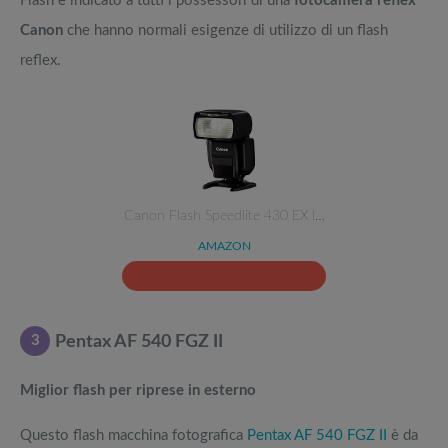
Flash è indicato a tutti i possessori di una
fotocamera reflex
Canon
che hanno normali esigenze di utilizzo di un flash
reflex.
Canon Flash Speedlite 430 EX I…
AMAZON
3
Pentax AF 540 FGZ II
Miglior flash per riprese in esterno
Questo flash macchina fotografica
Pentax AF 540 FGZ II
è da