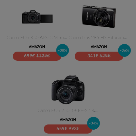
Canon EOS R50 APS-C Mirrorless…
Canon Ixus 285 HS Fotocamera C…
AMAZON
AMAZON
–38%
–36%
699
€
1129€
341
€
529€
Canon EOS 250D + EF-S 18-55mm …
AMAZON
–34%
659
€
993€