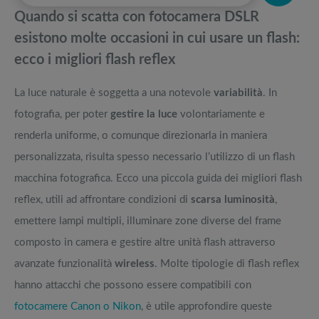
momento
pedane vibranti
Quando si scatta con fotocamera DSLR
Classifica delle migliori Nikon 2023
Migliori smart TV in offerta Black Friday: da NON PERDERE
esistono molte occasioni in cui usare un flash:
ecco i migliori flash reflex
Classifica aggiornata e confronti sulle migliori reflex del momento
Offerte robot aspirapolvere da non perdere nella Black Friday Week
La luce naturale è soggetta a una notevole
variabilità
. In
Le migliori cinque Fotocamere compatte economiche dell'anno
Tavola SUP prezzo: i migliori Stand Up Paddle gonfiabili dell’anno
fotografia, per poter
gestire la luce
volontariamente e
renderla uniforme, o comunque direzionarla in maniera
personalizzata, risulta spesso necessario l’utilizzo di un flash
macchina fotografica. Ecco una piccola guida dei migliori flash
reflex, utili ad affrontare condizioni di
scarsa luminosità
,
emettere lampi multipli, illuminare zone diverse del frame
composto in camera e gestire altre unità flash attraverso
avanzate funzionalità
wireless
. Molte tipologie di flash reflex
hanno attacchi che possono essere compatibili con
fotocamere Canon o Nikon
, è utile approfondire queste