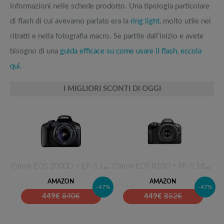
informazioni nelle schede prodotto. Una tipologia particolare
di flash di cui avevamo parlato era la
ring light
, molto utile nei
ritratti e nella fotografia macro. Se partite dall’inizio e avete
bisogno di una
guida efficace su come usare il flash, eccola
qui.
I MIGLIORI SCONTI DI OGGI
Canon EOS 2000D + EF-S 18-55 m…
Canon EOS R100 + RF-S 18-45mm …
AMAZON
AMAZON
–47%
–47%
449
€
840€
449
€
852€