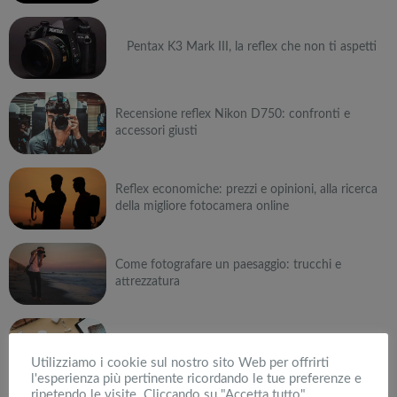
Pentax K3 Mark III, la reflex che non ti aspetti
Recensione reflex Nikon D750: confronti e
accessori giusti
Reflex economiche: prezzi e opinioni, alla ricerca
della migliore fotocamera online
Come fotografare un paesaggio: trucchi e
attrezzatura
Le offerte macchine fotografiche e accessori
imperdibili: prendi nota
Utilizziamo i cookie sul nostro sito Web per offrirti
l'esperienza più pertinente ricordando le tue preferenze e
ripetendo le visite. Cliccando su "Accetta tutto",