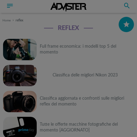
Home
reflex
REFLEX
Miglio
Full
Full frame economica: i modelli top 5 del
momento
Frame
economic
Classifica delle migliori Nikon 2023
Miglior
Nikon
2023
Classifica aggiornata e confronti sulle migliori
reflex del momento
Miglior
reflex
Tutte le offerte macchine fotografiche del
2023
momento [AGGIORNATO]