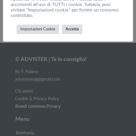
acconsenti all'uso di TUTTI i cookie. Tuttavia, puoi
Macchina fotografica reflex: voglio la fotocamera
visitare "Impostazioni cookie" per fornire un consenso
digitale nuova!
controllato.
Impostazioni Cookie
Accetta
Carica altri
© ADVISTER | Te lo consiglio!
By F. Paiano
advistermag@gmail.com
Chi siamo
Cookie & Privacy Policy
Rivedi consenso Privacy
Menu
Telefonia