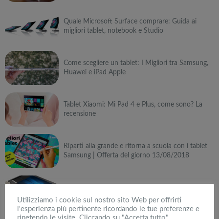
Quale Microsoft Surface comprare: Guida ai
migliori tablet, notebook e Studio
Come scegliere un tablet: I Migliori tra Samsung,
Huawei e iPad Apple
Tablet Xiaomi: Mi Pad 4 e Plus, come sono? La
recensione
Riparti alla grande e ritorna a scuola con i tablet
Samsung | Offerta del giorno 13/08/2018
Asus ZenBook Flip: Tra portatile e tablet, la
versatilità fatta laptop
Utilizziamo i cookie sul nostro sito Web per offrirti
l'esperienza più pertinente ricordando le tue preferenze e
ripetendo le visite. Cliccando su "Accetta tutto",