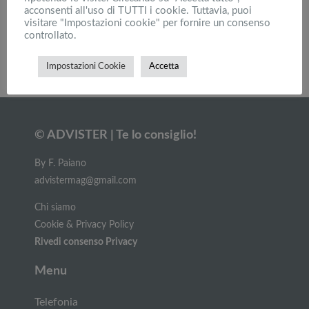
acconsenti all'uso di TUTTI i cookie. Tuttavia, puoi
Migliori notebook: ASUS, recensione pc portatili
visitare "Impostazioni cookie" per fornire un consenso
Vivobook, F555 e Transformer
controllato.
Impostazioni Cookie
Accetta
Carica altri
© ADVISTER | Te lo consiglio!
By F. Paiano
advistermag@gmail.com
Chi siamo
Cookie & Privacy Policy
Rivedi consenso Privacy
Menu
Telefonia