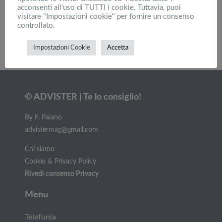
acconsenti all'uso di TUTTI i cookie. Tuttavia, puoi
Stampanti professionali: Guida all’acquisto del
visitare "Impostazioni cookie" per fornire un consenso
modello giusto per l’azienda
controllato.
Impostazioni Cookie
Accetta
Carica altri
© ADVISTER | Te lo consiglio!
By F. Paiano
advistermag@gmail.com
Chi siamo
Cookie & Privacy Policy
Rivedi consenso Privacy
Menu
Telefonia