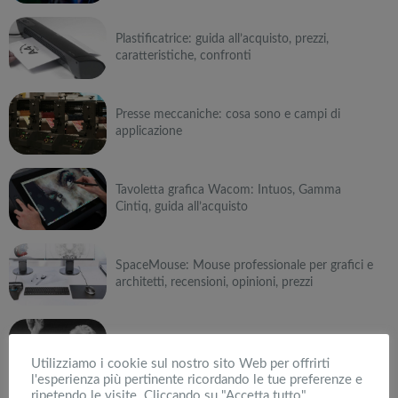
Plastificatrice: guida all’acquisto, prezzi,
caratteristiche, confronti
Presse meccaniche: cosa sono e campi di
applicazione
Tavoletta grafica Wacom: Intuos, Gamma
Cintiq, guida all’acquisto
SpaceMouse: Mouse professionale per grafici e
architetti, recensioni, opinioni, prezzi
Telefoni voip: Snom, la serie D300 e la D700,
prezzi, opinioni e quali comprare
Utilizziamo i cookie sul nostro sito Web per offrirti
l'esperienza più pertinente ricordando le tue preferenze e
ripetendo le visite. Cliccando su "Accetta tutto",