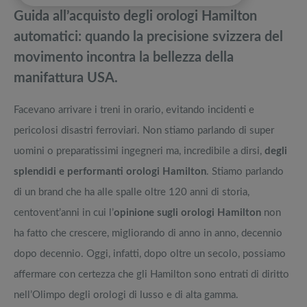
pedane vibranti
Guida all’acquisto degli orologi Hamilton
Orologi Bulova opinioni: Storia del brand e quale modello comprare
Migliori smart TV in offerta Black Friday: da NON PERDERE
automatici: quando la precisione svizzera del
movimento incontra la bellezza della
Orologi Seiko Kinetic: La guida ai migliori automatici
Offerte robot aspirapolvere da non perdere nella Black Friday Week
manifattura USA.
Orologi Armani: Chi li produce e quale comprare, la guida
Tavola SUP prezzo: i migliori Stand Up Paddle gonfiabili dell’anno
Facevano arrivare i treni in orario, evitando incidenti e
pericolosi disastri ferroviari. Non stiamo parlando di super
uomini o preparatissimi ingegneri ma, incredibile a dirsi,
degli
splendidi e performanti orologi Hamilton
. Stiamo parlando
di un brand che ha alle spalle oltre 120 anni di storia,
centovent’anni in cui l’
opinione sugli orologi Hamilton
non
ha fatto che crescere, migliorando di anno in anno, decennio
dopo decennio. Oggi, infatti, dopo oltre un secolo, possiamo
affermare con certezza che gli Hamilton sono entrati di diritto
nell’Olimpo degli orologi di lusso e di alta gamma.