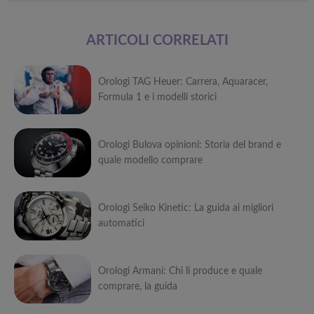
ARTICOLI CORRELATI
Orologi TAG Heuer: Carrera, Aquaracer,
Formula 1 e i modelli storici
Può
Orologi Bulova opinioni: Storia del brand e
interessarti anche
quale modello comprare
Attrezzi
sportivi a
Può
metà prezzo
Migliori smart
Black Friday:
Orologi Seiko Kinetic: La guida ai migliori
interessarti anche
TV in offerta
Tapis roulant,
automatici
Black Friday:
cyclette,
Attrezzi
Offerte robot
da NON
pedane
sportivi a
Può
aspirapolvere
PERDERE
vibranti
metà prezzo
da non
Migliori smart
Black Friday:
Orologi Armani: Chi li produce e quale
interessarti anche
Tavola SUP
perdere nella
TV in offerta
Tapis roulant,
comprare, la guida
prezzo: i
Black Friday
Black Friday:
cyclette,
Attrezzi
migliori Stand
Week
Offerte robot
da NON
pedane
sportivi a
Può