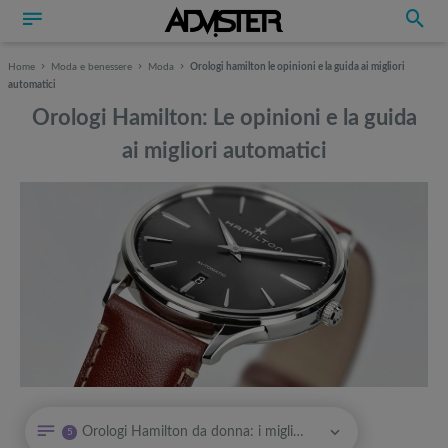
Home
Moda e benessere
Moda
Orologi hamilton le opinioni e la guida ai migliori
automatici
Orologi Hamilton: Le opinioni e la guida
ai migliori automatici
Può interessarti anche
Può interessarti anche
Orologi Hamilton da donna: i migliori automatici
5
Orologi TAG Heuer: Carrera, Aquaracer, Formula 1 e i modelli storici
Attrezzi sportivi a metà prezzo Black Friday: Tapis roulant, cyclette,