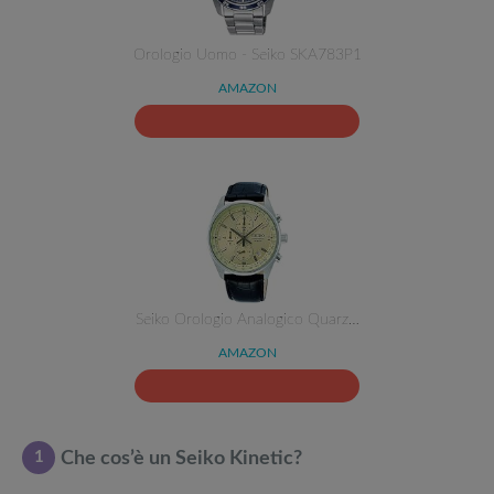
Orologio Uomo - Seiko SKA783P1
AMAZON
Seiko Orologio Analogico Quarz…
AMAZON
1
Che cos’è un Seiko Kinetic?