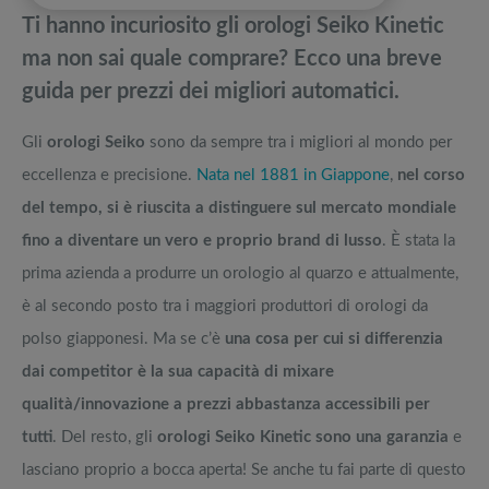
pedane vibranti
Ti hanno incuriosito gli orologi Seiko Kinetic
Orologi Bulova opinioni: Storia del brand e quale modello comprare
Migliori smart TV in offerta Black Friday: da NON PERDERE
ma non sai quale comprare? Ecco una breve
guida per prezzi dei migliori automatici.
Orologi Armani: Chi li produce e quale comprare, la guida
Offerte robot aspirapolvere da non perdere nella Black Friday Week
Gli
orologi Seiko
sono da sempre tra i migliori al mondo per
Orologi da parete particolari: arredare un ambiente con stile e design
Tavola SUP prezzo: i migliori Stand Up Paddle gonfiabili dell’anno
eccellenza e precisione.
Nata nel 1881 in Giappone
,
nel corso
del tempo, si è riuscita a distinguere sul mercato mondiale
fino a diventare un vero e proprio brand di lusso
. È stata la
prima azienda a produrre un orologio al quarzo e attualmente,
è al secondo posto tra i maggiori produttori di orologi da
polso giapponesi. Ma se c’è
una cosa per cui si differenzia
dai competitor è la sua capacità di mixare
qualità/innovazione a prezzi abbastanza accessibili per
tutti
. Del resto, gli
orologi Seiko Kinetic sono una garanzia
e
lasciano proprio a bocca aperta! Se anche tu fai parte di questo