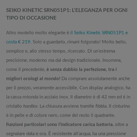
SEIKO KINETIC SRN051P1: L’ELEGANZA PER OGNI
TIPO DI OCCASIONE
Altro modello molto elegante è
il Seiko Kinetic SRN051P1 e
costa € 219
. Solo a guardarlo, rimani folgorato! Molto bello,
semplice e, allo stesso tempo, ricercato. Di un’estrema
precisione, moderno ma dal design tradizionale. Insomma,
come il precedente,
è senza dubbio la perfezione, tra i
migliori orologi al mondo!
Da comprare assolutamente anche
per il prezzo, veramente accessibile. Con display analogico, ha
la cassa rotonda in acciaio inox. Il diametro è di 42 mm ed è in
cristallo
hardlex
. La chiusura avviene tramite fibbia. Il cinturino
è in pelle e di colore nero, come del resto il quadrante.
Funzioni particolari sono l’indicatore carica batteria
, oltre a
segnalare data e ora. È resistente all’acqua, ha una pressione