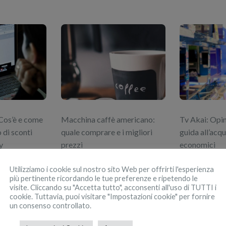
Cos’è e come
Macchina caffè americano:
Tv Akai: Opin
 di sconti
quale comprare e i migliori
guida all’acq
y
prezzi
economici
Utilizziamo i cookie sul nostro sito Web per offrirti l'esperienza
più pertinente ricordando le tue preferenze e ripetendo le
visite. Cliccando su "Accetta tutto", acconsenti all'uso di TUTTI i
cookie. Tuttavia, puoi visitare "Impostazioni cookie" per fornire
un consenso controllato.