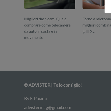
Migliori dash cam: Quale
Forno a microonde
comprare come telecamera
migliori combina
da auto in sosta e in
grill XL
movimento
© ADVISTER | Te lo consiglio!
By F. Paiano
advistermag@gmail.com