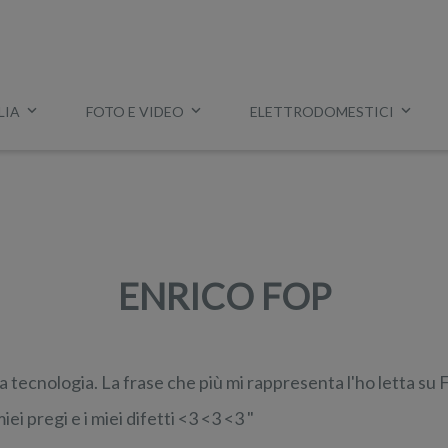
LIA
FOTO E VIDEO
ELETTRODOMESTICI
Esempio:
miglior tv
,
lavatrice slim
,
aspirapolvere Dyson
, ec
ENRICO FOP
a tecnologia. La frase che più mi rappresenta l'ho letta su
i pregi e i miei difetti <3 <3 <3 "