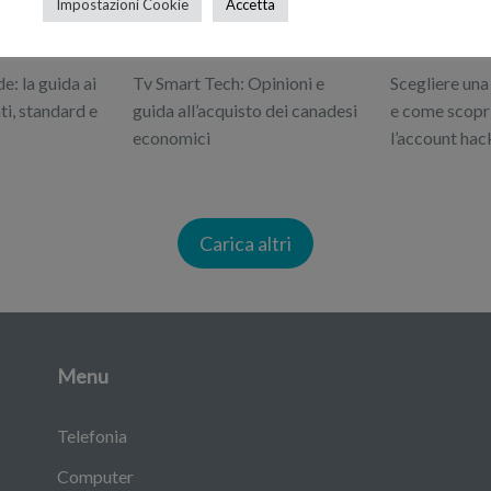
Impostazioni Cookie
Accetta
: la guida ai
Tv Smart Tech: Opinioni e
Scegliere una
ti, standard e
guida all’acquisto dei canadesi
e come scopri
economici
l’account hac
Carica altri
Menu
Telefonia
Computer