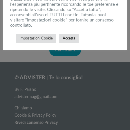
Kialo: Cos’è e come funziona la nuova
l'esperienza più pertinente ricordando le tue preferenze e
dimensione della discussione online
ripetendo le visite. Cliccando su "Accetta tutto",
acconsenti all'uso di TUTTI i cookie. Tuttavia, puoi
visitare "Impostazioni cookie" per fornire un consenso
controllato.
Nuove app per risparmiare: Alveare, Gimme5,
Money Manager
Impostazioni Cookie
Accetta
Carica altri
© ADVISTER | Te lo consiglio!
By F. Paiano
advistermag@gmail.com
Chi siamo
Cookie & Privacy Policy
Rivedi consenso Privacy