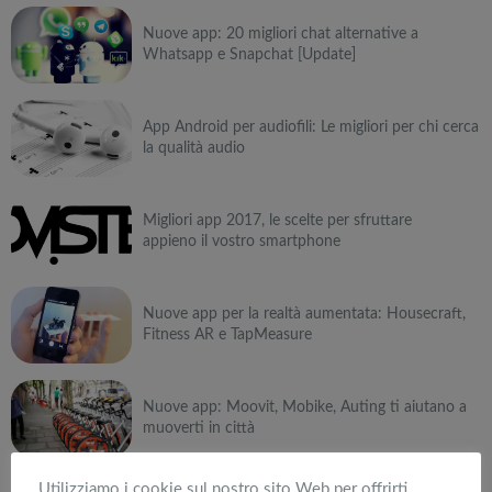
Nuove app: 20 migliori chat alternative a
Whatsapp e Snapchat [Update]
App Android per audiofili: Le migliori per chi cerca
la qualità audio
Migliori app 2017, le scelte per sfruttare
appieno il vostro smartphone
Nuove app per la realtà aumentata: Housecraft,
Fitness AR e TapMeasure
Nuove app: Moovit, Mobike, Auting ti aiutano a
muoverti in città
Utilizziamo i cookie sul nostro sito Web per offrirti