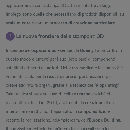
applicazioni su cui la stampa 3D attualmente trova largo
impiego sono quelle che necessitano di prodotti disponibili su
scala minore
e con un
processo di creazione particolare
.
2
Le nuove frontiere delle stampanti 3D
In
campo aerospaziale
, ad esempio, la
Boeing
ha prodotto in
questo modo elementi per i suoi jet e parti di componenti
satellitari attinenti ai motori. Nell’
area medicale
la stampa 3D
viene utilizzata per la
ricostruzione di parti ossee
o per
creare addirittura organi, grazie alla tecnica del “
bioprinting
”.
Tale tecnica si basa sull’
uso di cellule umane
anziché di
materiali plastici. Del 2014, a
Utrecht
, la creazione di un
intero cranio in 3D, poi trapiantato. In
campo edilizio
è
recente la realizzazione, ad Amsterdam, dell’
Europe Building
.
Il nuovissimo edificio ha un’intera facciata realizzata in