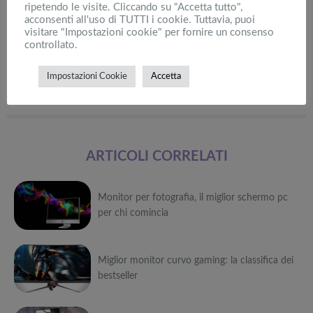
dove conta la creatività e la personalizzazione del singolo
ripetendo le visite. Cliccando su "Accetta tutto",
acconsenti all'uso di TUTTI i cookie. Tuttavia, puoi
prodotto! Ognuno, in un futuro non troppo lontano, avrà
visitare "Impostazioni cookie" per fornire un consenso
modo di creare e ricreare mondi concreti a propria immagine e
controllato.
somiglianza.
Tanti auguri
!
Impostazioni Cookie
Accetta
ARTICOLI CORRELATI
Monitor per fotografia, il miglior schermo pc
per chi comincia
Può
Miglior monitor curvo gaming: la classifica dei
interessarti anche
bestseller
Attrezzi
sportivi a
Può
metà prezzo