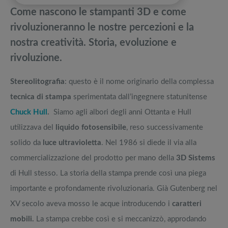
pedane vibranti
Come nascono le stampanti 3D e come
Stampante per cellulare: la migliore per stampare da smartphone
Migliori smart TV in offerta Black Friday: da NON PERDERE
rivoluzioneranno le nostre percezioni e la
nostra creatività. Storia, evoluzione e
Stampante per iPhone e Android: stampanti foto portatili, le novità
Offerte robot aspirapolvere da non perdere nella Black Friday Week
rivoluzione.
Stampante stencil per tatuatori: migliore stampante tattoo online
Tavola SUP prezzo: i migliori Stand Up Paddle gonfiabili dell’anno
Stereolitografia
: questo è il nome originario della complessa
tecnica di stampa
sperimentata dall’ingegnere statunitense
Chuck Hull
.
Siamo agli albori degli anni Ottanta e Hull
utilizzava del
liquido fotosensibile
, reso successivamente
solido da
luce ultravioletta
. Nel 1986 si diede il via alla
commercializzazione del prodotto per mano della
3D Sistems
di Hull stesso. La storia della stampa prende così una piega
importante e profondamente rivoluzionaria. Già Gutenberg nel
XV secolo aveva mosso le acque introducendo i
caratteri
mobili.
La stampa crebbe così e si meccanizzò, approdando