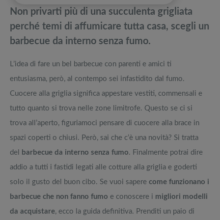
pedane vibranti
Non privarti più di una succulenta grigliata
Come fare una grigliata a regola d’arte? I migliori accessori barbecue
Migliori smart TV in offerta Black Friday: da NON PERDERE
perché temi di affumicare tutta casa, scegli un
barbecue da interno senza fumo.
Migliori barbecue a carbone: Prezzi, recensioni, caratteristiche, vantaggi
Offerte robot aspirapolvere da non perdere nella Black Friday Week
L’idea di fare un bel barbecue con parenti e amici ti
Barbecue elettrici: ricette per una pasquetta in compagnia
Tavola SUP prezzo: i migliori Stand Up Paddle gonfiabili dell’anno
entusiasma, però, al contempo sei infastidito dal fumo.
Cuocere alla griglia significa appestare vestiti, commensali e
tutto quanto si trova nelle zone limitrofe. Questo se ci si
trova all’aperto, figuriamoci pensare di cuocere alla brace in
spazi coperti o chiusi. Però, sai che c’è una novità? Si tratta
del
barbecue da interno senza fumo
. Finalmente potrai dire
addio a tutti i fastidi legati alle cotture alla griglia e goderti
solo il gusto del buon cibo. Se vuoi sapere
come funzionano i
barbecue che non fanno fumo
e conoscere i
migliori modelli
da acquistare
, ecco la guida definitiva. Prenditi un paio di