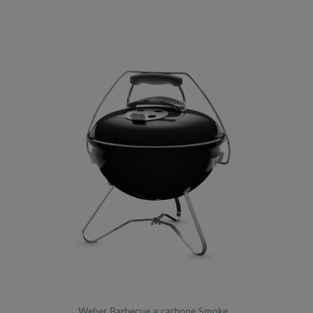
Weber Barbecue a carbone Smoke…