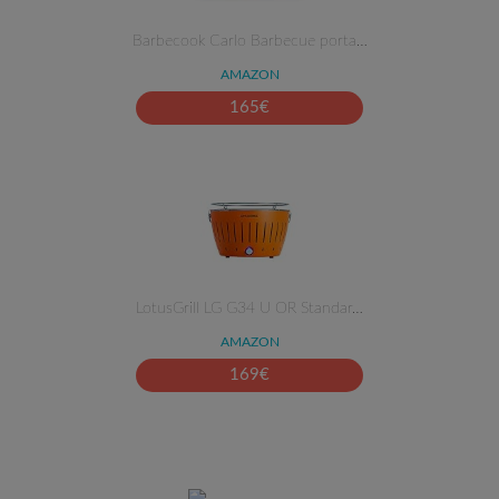
Barbecook Carlo Barbecue porta…
AMAZON
165
€
LotusGrill LG G34 U OR Standar…
AMAZON
169
€