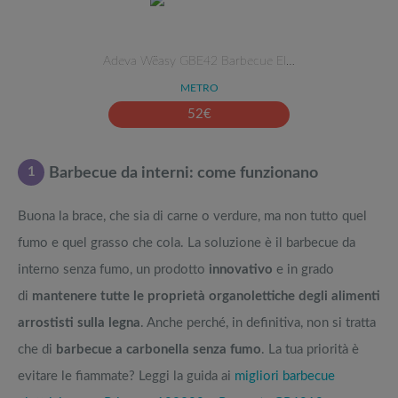
Adeva Wëasy GBE42 Barbecue El…
METRO
52
€
1
Barbecue da interni: come funzionano
Buona la brace, che sia di carne o verdure, ma non tutto quel
fumo e quel grasso che cola. La soluzione è il barbecue da
interno senza fumo, un prodotto
innovativo
e in grado
di
mantenere tutte le proprietà organolettiche degli alimenti
arrostisti sulla legna
. Anche perché, in definitiva, non si tratta
che di
barbecue a carbonella senza fumo
. La tua priorità è
evitare le fiammate? Leggi la guida ai
migliori barbecue