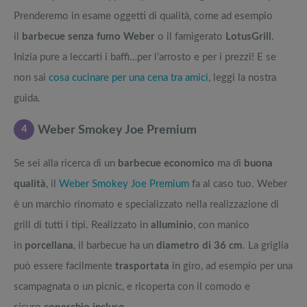
Prenderemo in esame oggetti di qualità, come ad esempio
il
barbecue senza fumo Weber
o il famigerato
LotusGrill
.
Inizia pure a leccarti i baffi…per l’arrosto e per i prezzi! E se
non sai
cosa cucinare per una cena tra amici
, leggi la nostra
guida.
4
Weber Smokey Joe Premium
Se sei alla ricerca di un
barbecue economico
ma di
buona
qualità
, il
Weber Smokey Joe Premium
fa al caso tuo. Weber
è un marchio rinomato e specializzato nella realizzazione di
grill di tutti i tipi. Realizzato in
alluminio
, con manico
in
porcellana
, il barbecue ha un
diametro di 36 cm
. La griglia
può essere facilmente
trasportata
in giro, ad esempio per una
scampagnata o un picnic, e ricoperta con il comodo e