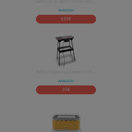
Barbecue da Tavolo Senza Fumo …
AMAZON
135
€
BAKAJI Barbecue Elettrico 2 in…
AMAZON
35
€