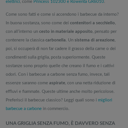
elettrici
, come
Princess 102300 e Rowenta GR6010
.
Come sono fatti e come si accendono i barbecue da interno?
In buona sostanza, sono come dei
contenitori a secchiello
,
con all’interno un
cesto in materiale apposito
, pensato per
contenere la classica
carbonella
. Un
sistema di areazione
,
poi, si occuperà di non far cadere il grasso della carne o dei
condimenti sulla griglia, posta superiormente. Queste
sostanze sono proprio quelle che creano il fumo e i cattivi
odori. Con i barbecue a carbone senza fumo, invece, tali
essenze saranno come
aspirate
, con una netta riduzione di
effluvi e fiammate. Queste ultime anche molto pericolose.
Preferisci il barbecue classico? Leggi quali sono i
migliori
barbecue a carbone
in commercio.
UNA GRIGLIA SENZA FUMO, È DAVVERO SENZA