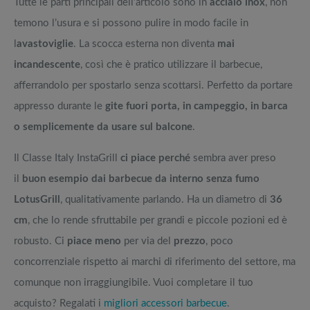
Tutte le parti principali dell’articolo sono in
acciaio inox
, non
temono l’usura e si possono pulire in modo facile in
l
avastoviglie
. La scocca esterna non diventa
mai
incandescente
, così che è pratico utilizzare il barbecue,
afferrandolo per spostarlo senza scottarsi. Perfetto da portare
appresso durante le
gite fuori porta, in campeggio, in barca
o semplicemente da usare sul balcone
.
Il Classe Italy InstaGrill
ci piace perché
sembra aver preso
il
buon esempio dai barbecue da interno senza fumo
LotusGrill
, qualitativamente parlando. Ha un diametro di
36
cm
, che lo rende sfruttabile per grandi e piccole pozioni ed è
robusto. Ci
piace meno
per via del
prezzo
, poco
concorrenziale rispetto ai marchi di riferimento del settore, ma
comunque non irraggiungibile. Vuoi completare il tuo
acquisto? Regalati i
migliori accessori barbecue
.