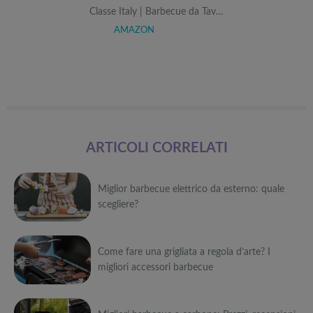
Classe Italy | Barbecue da Tav…
AMAZON
ARTICOLI CORRELATI
Miglior barbecue elettrico da esterno: quale
scegliere?
Può
Come fare una grigliata a regola d’arte? I
interessarti anche
migliori accessori barbecue
Attrezzi
sportivi a
Può
metà prezzo
Migliori smart