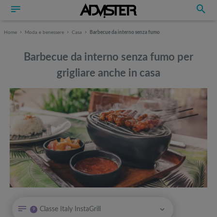
Home
Moda e benessere
Casa
Barbecue da interno senza fumo
Barbecue da interno senza fumo per
grigliare anche in casa
Può interessarti anche
Può interessarti anche
Classe Italy InstaGrill
9
Miglior barbecue elettrico da esterno: quale scegliere?
Attrezzi sportivi a metà prezzo Black Friday: Tapis roulant, cyclette,