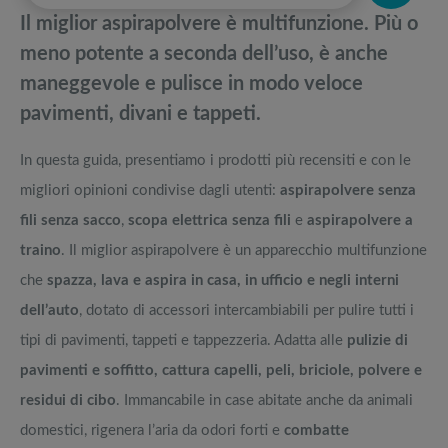
pedane vibranti
Il miglior aspirapolvere è multifunzione. Più o
Classifica migliore scopa elettrica 2023
Migliori smart TV in offerta Black Friday: da NON PERDERE
meno potente a seconda dell’uso, è anche
maneggevole e pulisce in modo veloce
Aspirapolvere Dyson Cyclone V10 Absolute, Animal, Fluffy,
Offerte robot aspirapolvere da non perdere nella Black Friday Week
pavimenti, divani e tappeti.
Motorhead: migliore scopa elettrica
Aspirapolvere senza filo Dyson V15 Detect vs Dyson V11
Tavola SUP prezzo: i migliori Stand Up Paddle gonfiabili dell’anno
In questa guida, presentiamo i prodotti più recensiti e con le
migliori opinioni condivise dagli utenti:
aspirapolvere senza
fili senza sacco
,
scopa elettrica senza fili
e
aspirapolvere a
traino
. Il miglior aspirapolvere è un apparecchio multifunzione
che
spazza, lava e aspira in casa, in ufficio e negli interni
dell’auto
, dotato di accessori intercambiabili per pulire tutti i
tipi di pavimenti, tappeti e tappezzeria. Adatta alle
pulizie di
pavimenti e soffitto, cattura capelli, peli, briciole, polvere e
residui di cibo
. Immancabile in case abitate anche da animali
domestici, rigenera l’aria da odori forti e
combatte