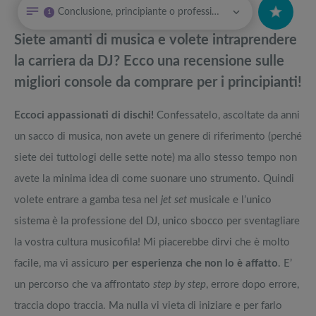
Conclusione, principiante o professionista, per te un controller a prezzi imbattibili
1
Qual è il miglior ukulele? Differenze e recensioni
Attrezzi sportivi a metà prezzo Black Friday: Tapis roulant, cyclette,
pedane vibranti
Siete amanti di musica e volete intraprendere
Tube screamer, le migliori imitazioni del celebre pedale TS9 sul mercato
Migliori smart TV in offerta Black Friday: da NON PERDERE
la carriera da DJ? Ecco una recensione sulle
migliori console da comprare per i principianti!
Guida alla miglior batteria musicale a percussione per bambini
Offerte robot aspirapolvere da non perdere nella Black Friday Week
Eccoci appassionati di dischi!
Confessatelo, ascoltate da anni
Il Nux Cerberus è il miglior multieffetto per chitarra?
Tavola SUP prezzo: i migliori Stand Up Paddle gonfiabili dell’anno
un sacco di musica, non avete un genere di riferimento (perché
siete dei tuttologi delle sette note) ma allo stesso tempo non
avete la minima idea di come suonare uno strumento. Quindi
volete entrare a gamba tesa nel
jet set
musicale e l’unico
sistema è la professione del DJ, unico sbocco per sventagliare
la vostra cultura musicofila! Mi piacerebbe dirvi che è molto
facile, ma vi assicuro
per esperienza che non lo è affatto
. E’
un percorso che va affrontato
step by step
, errore dopo errore,
traccia dopo traccia. Ma nulla vi vieta di iniziare e per farlo