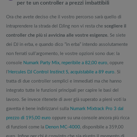
per te un controller a prezzi imbattibili
Ora che avete deciso che il vostro percorso sarà quello di
intraprendere la strada del DJing non vi resta che
scegliere il
controller che più si avvicina alle vostre esigenze.
Se siete
dei DJ in erba, e quando dico “in erba” intendo assolutamente
non ferrati sull’argomento, le vostre opzioni sono due: la
console
Numark Party Mix, reperibile a 82,00 euro
, oppure
l’
Hercules DJ Control Instinct S, acquistabile a 89 euro
. Si
tratta di due controller semplici e immediati ma che hanno
integrato tutte le funzioni principali per capire le basi del
lavoro. Se invece ritenete di aver già superato a pieni voti la
gavetta è bene indirizzarvi sulla
Numark Mixtrack Pro 3 dal
prezzo di 195,00 euro
oppure su una console ancora più ricca
di funzioni come la
Denon MC-4000
, disponibile a 359,00
euro. Infine per chi è convinto che sia giunto il momento di