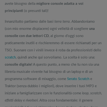
avete bisogno della
migliore console adatta a voi
principianti
(o presunti tali)!
Innanzitutto partiamo dalle basi
terra terra
. Abbandoniamo
(con mio enorme dispiacere) ogni velleità di scegliere
una
consolle con due lettori CD
, al giorno d’oggi sono
praticamente inutili e rischieremmo di essere richiamati per un
TSO. Suonare con i vinili invece è roba da professionisti dello
scratch
, quindi anche qui sorvoliamo. La scelta è solo una:
consolle digitale!
A questo punto, a meno che tu non sia una
libreria musicale vivente hai bisogno di un laptop e di un
programma software di mixaggio, come
Serato Scratch
e
Traktor (senza dubbio i migliori), dove inserire i tuoi MP3 e
iniziare a famigliarizzare con le funzionalità come
loop, scratch,
effetti delay e riverberi
. Altra cosa fondamentale: il genere