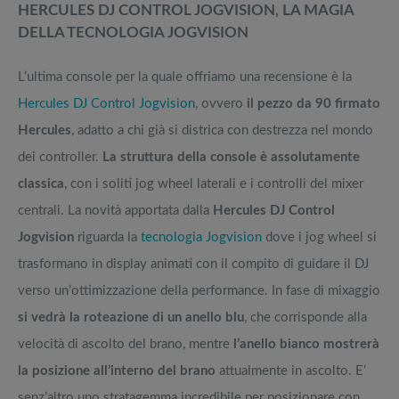
HERCULES DJ CONTROL JOGVISION, LA MAGIA
DELLA TECNOLOGIA JOGVISION
L’ultima console per la quale offriamo una recensione è la
Hercules DJ Control Jogvision
, ovvero
il pezzo da 90 firmato
Hercules
, adatto a chi già si districa con destrezza nel mondo
dei controller.
La struttura della console è assolutamente
classica
, con i soliti jog wheel laterali e i controlli del mixer
centrali. La novità apportata dalla
Hercules DJ Control
Jogvision
riguarda la
tecnologia Jogvision
dove i jog wheel si
trasformano in display animati con il compito di guidare il DJ
verso un’ottimizzazione della performance. In fase di mixaggio
si vedrà la roteazione di un anello blu
, che corrisponde alla
velocità di ascolto del brano, mentre
l’anello bianco mostrerà
la posizione all’interno del brano
attualmente in ascolto. E’
senz’altro uno stratagemma incredibile per posizionare con