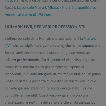
Intro
, elemento indispensabile per organizzare un djset con i
fiocchi.
La console Numark Mixtrack Pro 3 è disponibile su
Amazon al prezzo di 195 euro
.
NUMARK NVII, PER VERI PROFESSIONISTI!
L’ultima console della Numark che analizziamo è la
Numark
NVII
, che
consigliamo vivamente ai dj che hanno superato la
fase di ambientamento
e si stanno dirigendo verso un
utilizzo
professionale
. Già dal punto di vista visivo questo
controller
si mostra molto più complesso rispetto ai
precedenti, in quanto integrato da molteplici funzioni. In primo
luogo notiamo la presenza di due display digitali che le due
console già analizzate non possedevano (è stato il primo
controller a inserirli!). Questi display garantiscono una
visualizzazione
real time
del software che si sta utilizzando,