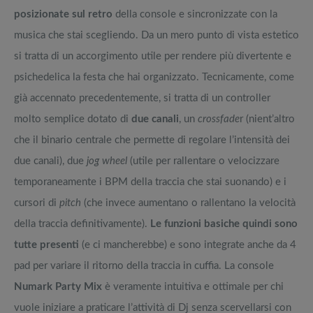
posizionate sul retro
della console e sincronizzate con la
musica che stai scegliendo. Da un mero punto di vista estetico
si tratta di un accorgimento utile per rendere più divertente e
psichedelica la festa che hai organizzato. Tecnicamente, come
già accennato precedentemente, si tratta di un controller
molto semplice dotato di
due canali
, un
crossfade
r (nient’altro
che il binario centrale che permette di regolare l’intensità dei
due canali), due
jog wheel
(utile per rallentare o velocizzare
temporaneamente i BPM della traccia che stai suonando) e i
cursori di
pitch
(che invece aumentano o rallentano la velocità
della traccia definitivamente).
Le funzioni basiche quindi sono
tutte presenti
(e ci mancherebbe) e sono integrate anche da 4
pad per variare il ritorno della traccia in cuffia. La console
Numark Party Mix
è veramente intuitiva e ottimale per chi
vuole iniziare a praticare l’attività di Dj senza scervellarsi con