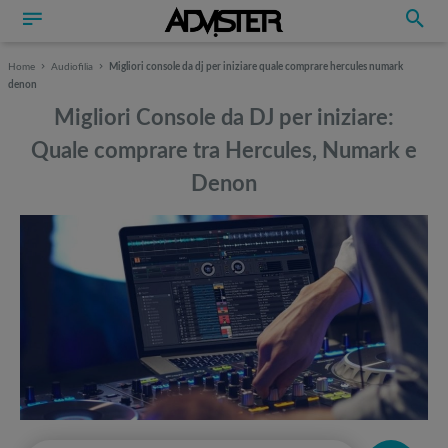
Home
Audiofilia
Migliori console da dj per iniziare quale comprare hercules numark
denon
Migliori Console da DJ per iniziare:
Quale comprare tra Hercules, Numark e
Denon
Può interessarti anche
Può interessarti anche