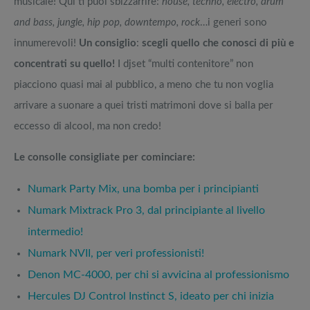
musicale! Qui ti puoi sbizzarrire:
house, techno, electro, drum
and bass, jungle, hip pop, downtempo, rock
…i generi sono
innumerevoli!
Un consiglio
:
scegli quello che conosci di più e
concentrati su quello!
I djset “multi contenitore” non
piacciono quasi mai al pubblico, a meno che tu non voglia
arrivare a suonare a quei tristi matrimoni dove si balla per
eccesso di alcool, ma non credo!
Le consolle consigliate per cominciare:
Numark Party Mix, una bomba per i principianti
Numark Mixtrack Pro 3, dal principiante al livello
intermedio!
Numark NVII, per veri professionisti!
Denon MC-4000, per chi si avvicina al professionismo
Hercules DJ Control Instinct S, ideato per chi inizia