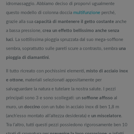
idromassaggio. Abbiamo deciso di proporvi ugualmente
questo modello di colonna doccia
multifunzione
perché,
grazie alla sua
capacità di mantenere il getto costante
anche
a bassa pressione,
crea un effetto bellissimo anche senza
luci
. La sottilissima pioggia spruzzata dal suo mega-soffione
sembra, soprattutto sulle pareti scure a contrasto, sembra
una
pioggia di diamantini
.
Il tutto ricreato con pochissimi elementi,
misto di acciaio inox
e ottone
, materiali selezionati appositamente per
salvaguardare la natura e tutelare la nostra salute. I pezzi
principali sono 3 e sono scollegati: un
soffione affisso
al
muro, un
doccino
con un tubo in acciaio inox di ben 1,8 m
(anch’esso montato all’altezza desiderata) e
un miscelatore
.
Tra l’altro, tutti questi pezzi possiedono rigorosamente ben 10
strati di cromatura per
prevenire la loro corrosione
, e infatti