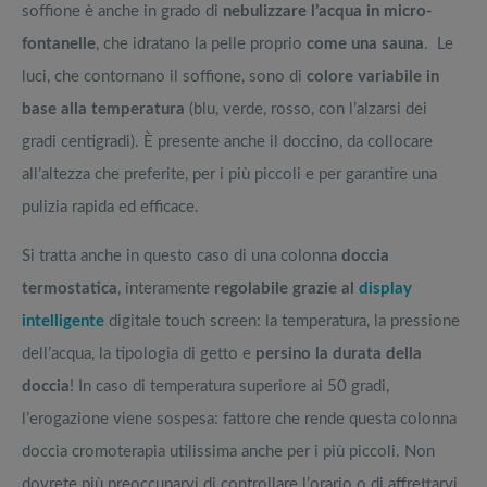
soffione è anche in grado di
nebulizzare l’acqua in micro-
fontanelle
, che idratano la pelle proprio
come una sauna
. Le
luci, che contornano il soffione, sono di
colore variabile in
base alla temperatura
(blu, verde, rosso, con l’alzarsi dei
gradi centigradi). È presente anche il doccino, da collocare
all’altezza che preferite, per i più piccoli e per garantire una
pulizia rapida ed efficace.
Si tratta anche in questo caso di una colonna
doccia
termostatica
, interamente
regolabile grazie al
display
intelligente
digitale touch screen: la temperatura, la pressione
dell’acqua, la tipologia di getto e
persino la durata della
doccia
! In caso di temperatura superiore ai 50 gradi,
l’erogazione viene sospesa: fattore che rende questa colonna
doccia cromoterapia utilissima anche per i più piccoli. Non
dovrete più preoccuparvi di controllare l’orario o di affrettarvi