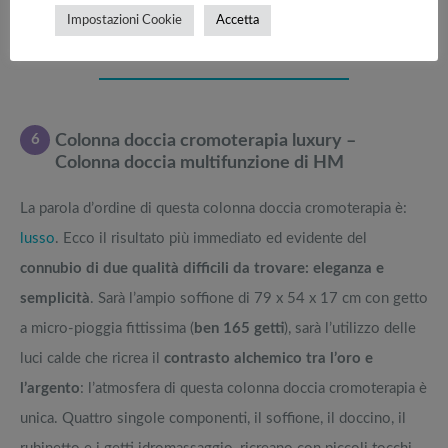
di fare.
Impostazioni Cookie
Accetta
6
Colonna doccia cromoterapia luxury –
Colonna doccia multifunzione di HM
La parola d’ordine di questa colonna doccia cromoterapia è:
lusso
. Ecco il risultato più immediato ed evidente del
connubio di due qualità
difficili da trovare:
eleganza e
semplicità
. Sarà l’ampio soffione di 79 x 54 x 17 cm con getto
a micro-pioggia fittissima (
ben 165 getti
), sarà l’utilizzo delle
luci calde che ricrea il
contrasto alchemico tra l’oro e
l’argento
: l’atmosfera di questa colonna doccia cromoterapia è
unica. Quattro singole componenti, il soffione, il doccino, il