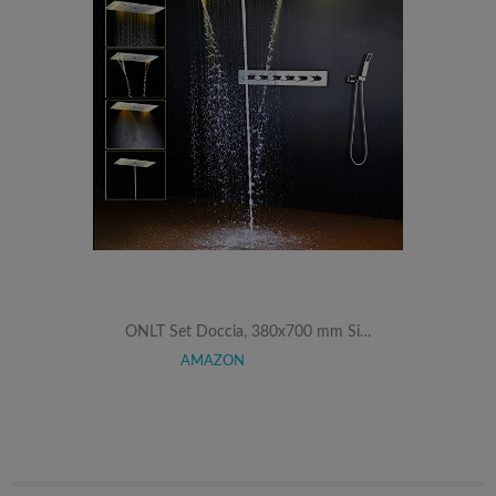
ONLT Set Doccia, 380x700 mm Si…
AMAZON