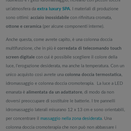
rubinetto e i getti idromassaggio, ricreano con piccoli tocchi
un’atmosfera da
extra luxury SPA
. I materiali di produzione
sono ottimi:
acciaio inossidabile
con rifinitura cromata,
ottone e ceramica
(per alcune componenti interne).
Anche questa, come avrete capito, è una colonna doccia
multifunzione, che in più è
corredata di telecomando touch
screen digitale
con cui è possibile scegliere il colore della
luce, l’erogazione desiderata, ma anche la temperatura. Con un
unico acquisto così avrete una
colonna doccia termostatica
,
idromassaggio e colonna doccia cromoterapia. La luce a LED
emanata è
alimentata da un adattatore
, di modo da non
doversi preoccupare di sostituire le batterie. I tre pannelli
idromassaggio laterali misurano 12 x 13 cm e sono orientabili,
per concentrare il
massaggio nella zona desiderata
. Una
colonna doccia cromoterapia che non può non abbassare i