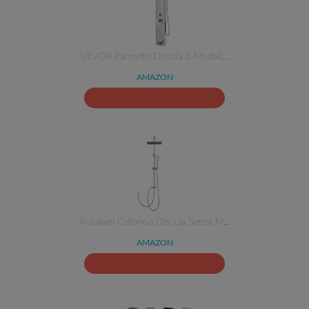
VEVOR Pannello Doccia 5 Modali…
AMAZON
Auralum Colonna Doccia Senza M…
AMAZON