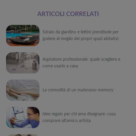
ARTICOLI CORRELATI
Sdraio da giardino e lettini prendisole per
godere al meglio dei propri spazi abitativi
Può
Aspiratore professionale: quale scegliere e
interessarti anche
come usarlo a casa
Attrezzi
sportivi a
Può
metà prezzo
Migliori smart
Black Friday:
interessarti anche
La comodità di un materasso memory
TV in offerta
Tapis roulant,
Black Friday:
cyclette,
Attrezzi
Offerte robot
da NON
pedane
sportivi a
Può
aspirapolvere
PERDERE
vibranti
metà prezzo
da non
Migliori smart
Black Friday:
Idee regalo per chi ama disegnare: cosa
interessarti anche
Tavola SUP
perdere nella
TV in offerta
Tapis roulant,
comprare all’amico artista
prezzo: i
Black Friday
Black Friday:
cyclette,
Attrezzi
migliori Stand
Week
Offerte robot
da NON
pedane
sportivi a
Può
Up Paddle
aspirapolvere
PERDERE
vibranti
metà prezzo