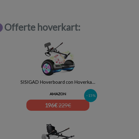
Offerte hoverkart:
SISIGAD Hoverboard con Hoverka…
AMAZON
–15%
196
€
229€