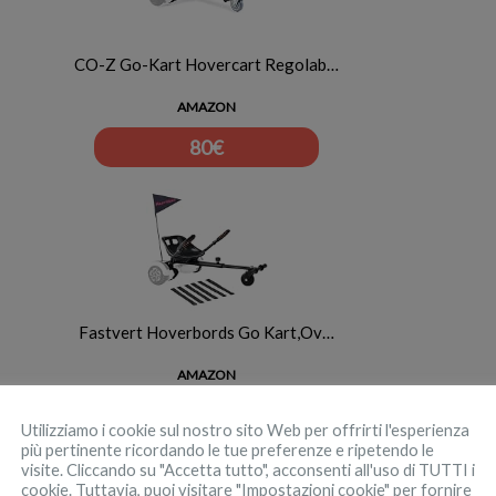
CO-Z Go-Kart Hovercart Regolab…
AMAZON
80
€
Fastvert Hoverbords Go Kart,Ov…
AMAZON
88
€
Utilizziamo i cookie sul nostro sito Web per offrirti l'esperienza
più pertinente ricordando le tue preferenze e ripetendo le
visite. Cliccando su "Accetta tutto", acconsenti all'uso di TUTTI i
cookie. Tuttavia, puoi visitare "Impostazioni cookie" per fornire