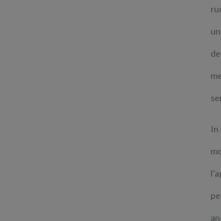
ru
un
de
me
se
I
mo
l’
pe
an