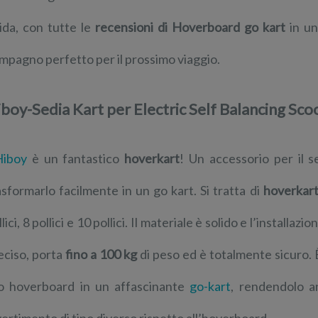
ida, con tutte le
recensioni di Hoverboard go kart
in u
mpagno perfetto per il prossimo viaggio.
boy-Sedia Kart per Electric Self Balancing Sc
Hiboy
è un fantastico
hoverkart
! Un accessorio per il s
asformarlo facilmente in un go kart. Si tratta di
hoverkart
llici, 8 pollici e 10 pollici. Il materiale è solido e l’install
eciso, porta
fino a 100 kg
di peso ed è totalmente sicuro.
o hoverboard in un affascinante
go-kart
, rendendolo a
vertimento di tipo diverso rispetto all’hoverboard.