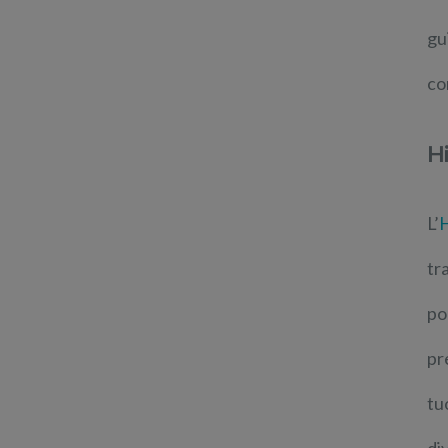
gu
co
Hi
L’
tr
po
pr
tu
di