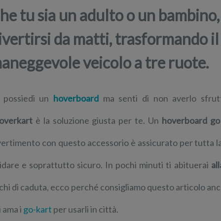
he tu sia un adulto o un bambino, 
ivertirsi da matti, trasformando i
aneggevole veicolo a tre ruote.
 possiedi un
hoverboard
ma senti di non averlo sfrut
overkart
è la soluzione giusta per te. Un
hoverboard go
vertimento con questo accessorio è assicurato per tutta l
idare e soprattutto sicuro. In pochi minuti ti abituerai
al
schi di caduta, ecco perché consigliamo questo articolo anc
i ama i
go-kart
per usarli in città.