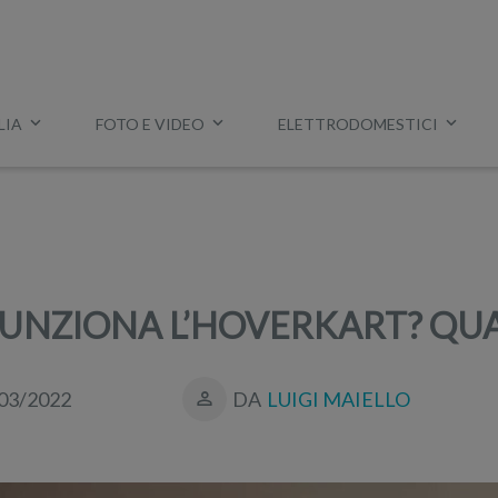
LIA
FOTO E VIDEO
ELETTRODOMESTICI
Esempio:
miglior tv
,
lavatrice slim
,
aspirapolvere Dyson
, ec
 FUNZIONA L’HOVERKART? QU
03/2022
DA
LUIGI MAIELLO