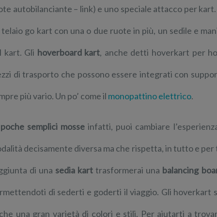
ote autobilanciante – link) e uno speciale attacco per kart.
 telaio go kart con una o due ruote in più, un sedile e man
l kart. Gli
hoverboard kart
, anche detti hoverkart per ho
zzi di trasporto che possono essere integrati con supporti
mpre più vario. Un po’ come il
monopattino elettrico
.
n
poche semplici mosse
infatti, puoi cambiare l’esperien
dalità decisamente diversa ma che rispetta, in tutto e per 
aggiunta di una
sedia kart
trasformerai una
balancing bo
rmettendoti di sederti e goderti il ​​viaggio. Gli hoverkar
che una gran varietà di colori e stili. Per aiutarti a trov