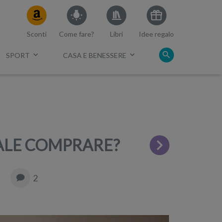
Sconti
Come fare?
Libri
Idee regalo
SPORT
CASA E BENESSERE
c.
ALE COMPRARE?
2