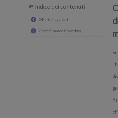
Indice dei contenuti
C
d
1
Offerte hoverkart:
m
2
Come funziona l’hoverkart
Se
l’
h
di
gu
ri
ch