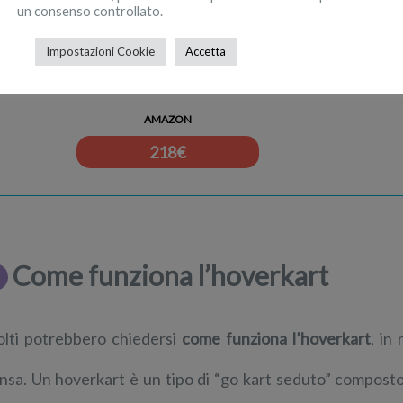
un consenso controllato.
Impostazioni Cookie
Accetta
SISIGAD Hoverboard with go-kar…
AMAZON
218
€
Come funziona l’hoverkart
lti potrebbero chiedersi
come funziona l’hoverkart
, in
nsa. Un hoverkart è un tipo di “go kart seduto” compost