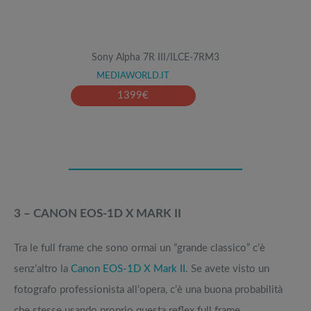
Sony Alpha 7R III/ILCE-7RM3
MEDIAWORLD.IT
1399
€
3 – CANON EOS-1D X MARK II
Tra le full frame che sono ormai un “grande classico” c’è
senz’altro la
Canon EOS-1D X Mark II
. Se avete visto un
fotografo professionista all’opera, c’è una buona probabilità
che stesse usando proprio questa reflex full frame.