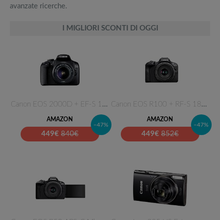
avanzate ricerche.
I MIGLIORI SCONTI DI OGGI
Canon EOS 2000D + EF-S 18-55 m…
Canon EOS R100 + RF-S 18-45mm …
AMAZON
AMAZON
–47%
–47%
449
€
840€
449
€
852€