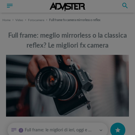
Home
Video
Fotocamere
Full frame fx camera mirrorless o reflex
Full frame: meglio mirrorless o la classica
reflex? Le migliori fx camera
Può interessarti anche
Può interessarti anche
Full frame: le migliori di ieri, oggi e domani
2
La top 5 delle fotocamere mirrorless: ecco i migliori modelli del
Attrezzi sportivi a metà prezzo Black Friday: Tapis roulant, cyclette,