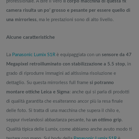
professionale. A dire il vero
il corpo macchina di questa fx
camera risulta un po’ grosso e pesante per essere quello di
una mirrorless
, ma le prestazioni sono di alto livello.
Alcune caratteristiche
La
Panasonic Lumix S1R
è equipaggiata con un
sensore da 47
Megapixel retroilluminato con stabilizzazione a 5.5 stop
, in
grado di riprodurre immagini ad altissima risoluzione e
dettaglio. Su questa mirrorless full frame
si potranno
montare ottiche Leica e Sigma
: anche qui si parla di prodotti
di qualità garantita che esalteranno ancor più la resa finale
delle foto. Si tratta di una macchina che supera il chilo e,
seppur rivelandosi abbastanza pesante, ha
un ottimo grip
.
Qualità tipica delle Lumix, come abbiamo anche avuto modo ti
testare con mano. Sul body della
Panasonic Lumix S1R
è