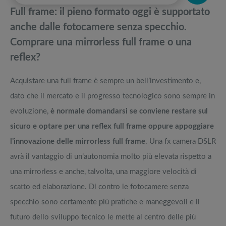
momento
pedane vibranti
Full frame: il pieno formato oggi è supportato
Full frame economica: i modelli top 5 del momento
Migliori smart TV in offerta Black Friday: da NON PERDERE
anche dalle fotocamere senza specchio.
Comprare una mirrorless full frame o una
Classifica delle migliori Nikon 2023
Offerte robot aspirapolvere da non perdere nella Black Friday Week
reflex?
Classifica aggiornata e confronti sulle migliori reflex del momento
Tavola SUP prezzo: i migliori Stand Up Paddle gonfiabili dell’anno
Acquistare una full frame è sempre un bell’investimento e,
dato che il mercato e il progresso tecnologico sono sempre in
evoluzione,
è normale domandarsi se conviene restare sul
sicuro e optare per una reflex full frame oppure appoggiare
l’innovazione delle mirrorless full frame
. Una fx camera DSLR
avrà il vantaggio di un’autonomia molto più elevata rispetto a
una mirrorless e anche, talvolta, una maggiore velocità di
scatto ed elaborazione. Di contro le fotocamere senza
specchio sono certamente più pratiche e maneggevoli e il
futuro dello sviluppo tecnico le mette al centro delle più