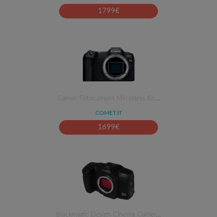
1799
€
Canon Fotocamera Mirrorless Eo…
COMET.IT
1699
€
Blackmagic Design Cinema Camer…