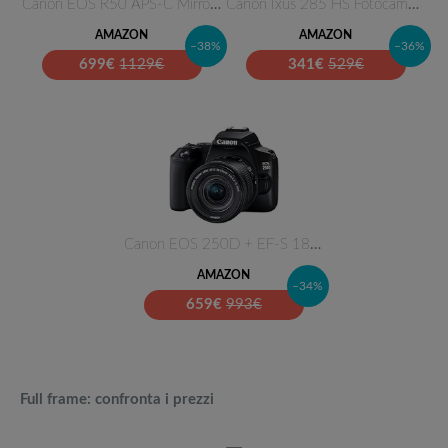
Canon EOS R50 APS-C Mirrorless…
Canon Ixus 285 HS Fotocamera C…
AMAZON
AMAZON
–38%
–36%
699
€
1129€
341
€
529€
Canon EOS 250D + EF-S 18-55mm …
AMAZON
–34%
659
€
993€
Full frame: confronta i prezzi