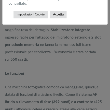
affermare che i requisiti per passare a un sistema mirrorless
controllato.
full frame ci sono tutti. Un apparecchio perfetto
per chi ha il
Impostazioni Cookie
Accetta
fine ultimo di produrre, ad esempio, stampe di grandi
dimensioni dalle proprie foto
, che consente di avere una
magnifica resa del dettaglio.
Stabilizzatore integrato
,
ingresso facile per
l’attacco del microfono esterno
e
2 slot
per schede memoria
ne fanno la mirrorless full frame
professionale per eccellenza. L’autonomia è stata portata
sui
550 scatti
.
Le funzioni
Una macchina fotografica comoda da maneggiare, quindi, e
dotata di funzioni di altissimo livello. Come il
sistema AF
ibrido a rilevamento di fase (399 punti) e a contrasto (425
punti)
, affidabile, celere e preciso, grazie alle varie sezioni