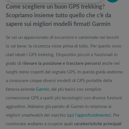
pedane vibranti
Come scegliere un buon GPS trekking?
Giacche The North Face: Come vestono? La guida completa ai modelli
Migliori smart TV in offerta Black Friday: da NON PERDERE
Scopriamo insieme tutto quello che c’è da
sapere sui migliori modelli firmati Garmin
Migliori smartwatch sotto i 50 euro: in forma con pochi euro
Offerte robot aspirapolvere da non perdere nella Black Friday Week
Se sei un appassionato di escursioni e camminate nei boschi
Non voglio le stelle, ma un binocolo astronomico sì! Guida all’acquisto
Tavola SUP prezzo: i migliori Stand Up Paddle gonfiabili dell’anno
lo sai bene: la sicurezza viene prima di tutto. Per questo sono
stati ideati i GPS trekking. Dispositivi piccoli e funzionali in
grado di
rilevare la posizione e tracciare percorsi
anche nei
luoghi meno coperti dal segnale GPS. In questa guida andremo
a conoscere cinque diversi modelli di GPS portatile della
famosa azienda
Garmin
, dai più basici con semplice
connessione GPS a quelli più tecnologici con diverse funzioni
aggiuntive. Abbiamo già parlato di Garmin in relazione ai
migliori smartwatch del marchio (
qui l’approfondimento
). Per
cominciare andiamo a scoprire quali
caratteristiche principali