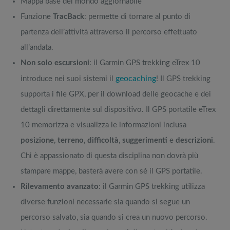
Mappa base del mondo aggiornabile
Funzione
TracBack
: permette di tornare al punto di
partenza dell’attività attraverso il percorso effettuato
all’andata.
Non solo escursioni
: il Garmin GPS trekking eTrex 10
geocaching
introduce nei suoi sistemi il
! Il GPS trekking
supporta i file GPX, per il download delle geocache e dei
dettagli direttamente sul dispositivo. Il GPS portatile eTrex
10 memorizza e visualizza le informazioni inclusa
posizione
,
terreno
,
difficoltà
,
suggerimenti
e
descrizioni
.
Chi è appassionato di questa disciplina non dovrà più
stampare mappe, basterà avere con sé il GPS portatile.
Rilevamento avanzato
: il Garmin GPS trekking utilizza
diverse funzioni necessarie sia quando si segue un
percorso salvato, sia quando si crea un nuovo percorso.