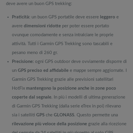
deve avere un buon GPS trekking:
Praticità:
un buon GPS portatile deve essere
leggero
e
avere
dimensioni ridotte
per poter essere portato
ovunque comodamente e senza intralciare le proprie
attività. Tutti i Garmin GPS Trekking sono tascabili e
pesano meno di 260 gr.
Precisione:
ogni GPS outdoor deve ovviamente disporre di
un
GPS preciso ed affidabile
e mappe sempre aggiornate. I
Garmin GPS Trekking grazie alle previsioni satellitari
HotFix
mantengono la posizione anche in
zone poco
coperte dal segnale
. In più i modelli di ultima generazione
di Garmin GPS Trekking (dalla serie eTrex in poi) rilevano
sia i satelliti
GPS
che
GLONASS
. Questo permette una
rilevazione più veloce della posizione
grazie alla ricezione
del segnale da 24 satelliti in più rispetto al solo GPS.