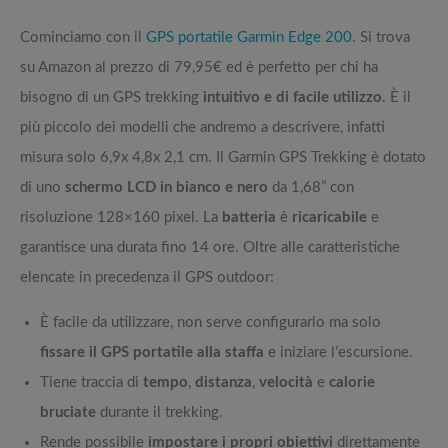
Cominciamo con il
GPS portatile Garmin Edge 200.
Si trova
su Amazon al prezzo di 79,95€ ed è perfetto per chi ha
bisogno di un GPS trekking
intuitivo e di facile utilizzo
. È il
più piccolo dei modelli che andremo a descrivere, infatti
misura solo 6,9x 4,8x 2,1 cm. Il Garmin GPS Trekking è dotato
di uno
schermo LCD in bianco e nero
da 1,68” con
risoluzione 128×160 pixel. La
batteria
è
ricaricabile
e
garantisce una durata fino 14 ore. Oltre alle caratteristiche
elencate in precedenza il GPS outdoor:
È facile da utilizzare, non serve configurarlo ma solo
fissare il GPS portatile alla staffa
e iniziare l’escursione.
Tiene traccia di
tempo
,
distanza
,
velocità
e
calorie
bruciate
durante il trekking.
Rende possibile
impostare i propri obiettivi
direttamente