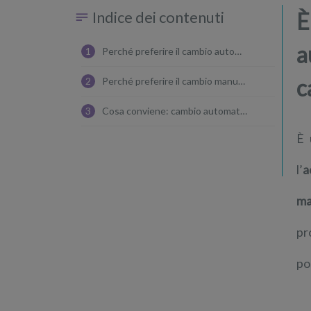
Indice dei contenuti
È
a
1
Perché preferire il cambio automatico
c
2
Perché preferire il cambio manuale
3
Cosa conviene: cambio automatico o manuale?
È 
l’
a
ma
pr
po