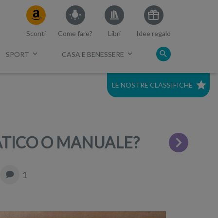
Sconti
Come fare?
Libri
Idee regalo
SPORT
CASA E BENESSERE
LE NOSTRE CLASSIFICHE
c.
Migliori mirrorless 2021
Migliore Full Frame economica
ATICO O MANUALE?
Miglior tv 75 pollici
1
Migliori smart tv 60
Migliori tv 40