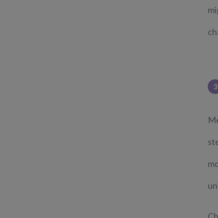
mi
ch
3
Me
st
mo
un
Ch