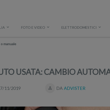
LIA
FOTO E VIDEO
ELETTRODOMESTICI
Esempio:
miglior tv
,
lavatrice slim
,
aspirapolvere Dyson
, ec
 o manuale
UTO USATA: CAMBIO AUTOM
7/11/2019
DA
ADVISTER