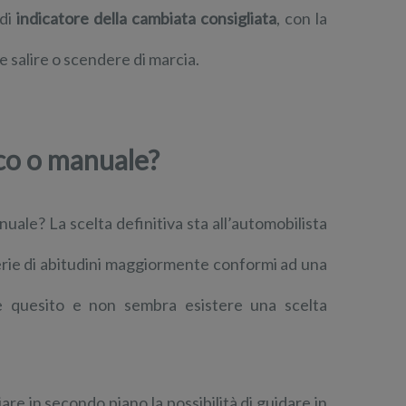
 di
indicatore della cambiata consigliata
, con la
e salire o scendere di marcia.
co o manuale?
ale? La scelta definitiva sta all’automobilista
erie di abitudini maggiormente conformi ad una
ile quesito e non sembra esistere una scelta
are in secondo piano la possibilità di guidare in