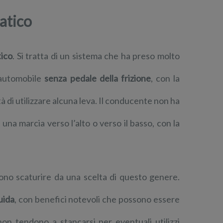
atico
ico
. Si tratta di un sistema che ha preso molto
n’automobile
senza pedale della frizione
, con la
à di utilizzare alcuna leva. Il conducente non ha
 una marcia verso l’alto o verso il basso, con la
sono scaturire da una scelta di questo genere.
uida
, con benefici notevoli che possono essere
non tendono a stancarsi per eventuali utilizzi