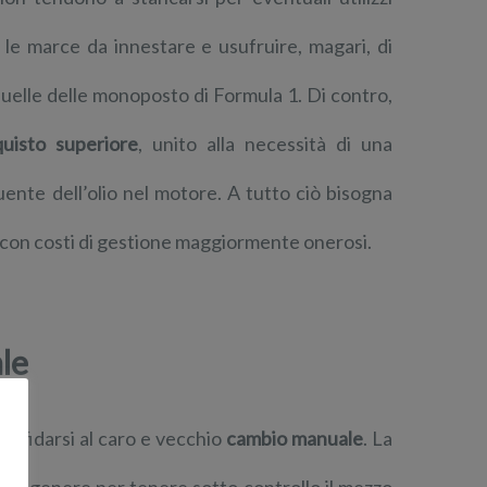
e le marce da innestare e usufruire, magari, di
quelle delle monoposto di Formula 1. Di contro,
uisto superiore
, unito alla necessità di una
ente dell’olio nel motore. A tutto ciò bisogna
 con costi di gestione maggiormente onerosi.
le
 affidarsi al caro e vecchio
cambio manuale
. La