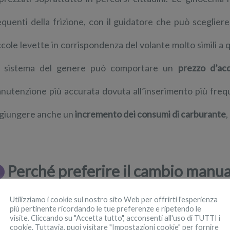
equenti della frizione, con il guidatore che può sceglier
ccole levette in corrispondenza del volante molto simili a 
 sistema del genere può comportare un
prezzo d’acq
nutenzione più accurata dovuta all’inserimento più frequ
giungere anche un
incremento dei consumi di carburante
,
Perché preferire il cambio manua
Utilizziamo i cookie sul nostro sito Web per offrirti l'esperienza
viamente, non va mai lasciata in secondo piano l’ipotesi di
più pertinente ricordando le tue preferenze e ripetendo le
visite. Cliccando su "Accetta tutto", acconsenti all'uso di TUTTI i
cookie. Tuttavia, puoi visitare "Impostazioni cookie" per fornire