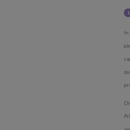
1
In
pi
ca
qu
pr
Di
Pr
ap