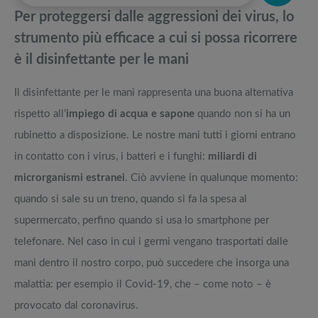
Friday
pedane vibranti
Per
proteggersi dalle aggressioni dei virus
, lo
Migliori vibratori Smart : il Rabbit domina incontrastato
Migliori smart TV in offerta Black Friday: da NON PERDERE
strumento più efficace a cui si possa ricorrere
è il disinfettante per le mani
Incuriosito dagli smart glasses? La guida sugli occhiali intelligenti
Offerte robot aspirapolvere da non perdere nella Black Friday Week
Il disinfettante per le mani rappresenta una buona alternativa
Corso Seo: imparare a posizionarsi su Google
Tavola SUP prezzo: i migliori Stand Up Paddle gonfiabili dell’anno
rispetto all’
impiego di acqua e sapone
quando non si ha un
rubinetto a disposizione. Le nostre mani tutti i giorni entrano
in contatto con i virus, i batteri e i funghi:
miliardi di
microrganismi estranei
. Ciò avviene in qualunque momento:
quando si sale su un treno, quando si fa la spesa al
supermercato, perfino quando si usa lo smartphone per
telefonare. Nel caso in cui i germi vengano trasportati dalle
mani dentro il nostro corpo, può succedere che insorga una
malattia: per esempio il Covid-19, che – come noto – è
provocato dal coronavirus.