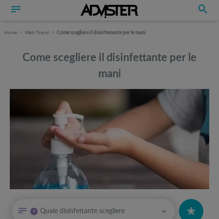
Home
Web Trend
Come scegliere il disinfettante per le mani
Come scegliere il disinfettante per le
mani
Può interessarti anche
Può interessarti anche
Quale disinfettante scegliere
4
Cyber Monday: Cos’è e come funziona il giorno di sconti post Black
Attrezzi sportivi a metà prezzo Black Friday: Tapis roulant, cyclette,