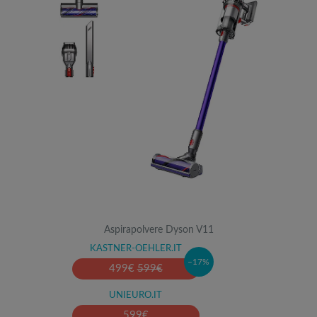
Aspirapolvere Dyson V11
KASTNER-OEHLER.IT
–17%
499
€
599
€
UNIEURO.IT
599
€