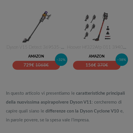
Dyson V15 Detect 369535-01, As…
Hoover Hf322Afp 011 39400957 S…
AMAZON
AMAZON
–32%
–58%
729
€
1068€
156
€
370€
In questo articolo vi presentiamo le
caratteristiche principali
della nuovissima aspirapolvere Dyson V11
: cercheremo di
capire quali siano le
differenze con la Dyson Cyclone V10
e,
in parole povere, se la spesa vale l’impresa.