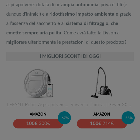
aspirapolvere: dotata di un’
ampia autonomia
, priva di fili (e
dunque d’intralci) e a
ridottissimo impatto ambientale
grazie
all’assenza del sacchetto e al
sistema di filtraggio, che
emette sempre aria pulita
. Come avrà fatto la Dyson a
migliorare ulteriormente le prestazioni di questo prodotto?
I MIGLIORI SCONTI DI OGGI
LEFANT Robot Aspirapolvere For…
Rowenta Compact Power XXL Aspi…
AMAZON
AMAZON
–67%
–53%
100
€
300€
100
€
214€