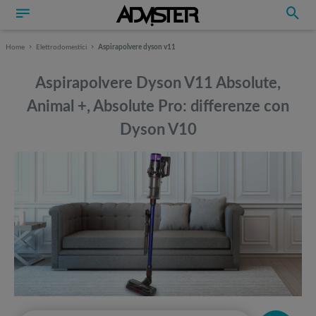
Home
Elettrodomestici
Aspirapolvere dyson v11
Aspirapolvere Dyson V11 Absolute,
Animal +, Absolute Pro: differenze con
Dyson V10
Può interessarti anche
Può interessarti anche