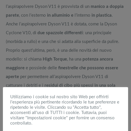
l’aspirapolvere Dyson V11 è provvista di un
manico a doppia
parete
, con l’esterno
in alluminio e
l’interno
in plastica
.
Anche l’aspirapolvere Dyson V11 è dotata, come la Dyson
Cyclone V10, di
due spazzole differenti
: una principale
(morbida a rullo) e una che si adatta alla superficie da pulire.
Proprio quest’ultima, però, è una delle novità del nuovo
modello: si chiama
High Torque
, ha una
potenza ancora
maggiore
e possiede delle
finestrelle che possono essere
aperte
per permettere all’aspirapolvere Dyson V11 di
catturare i detriti e i
residui di cibo più spessi in una sola
passata
, senza bisogno di sollevarla.
Utilizziamo i cookie sul nostro sito Web per offrirti
l'esperienza più pertinente ricordando le tue preferenze e
ripetendo le visite. Cliccando su "Accetta tutto",
2
Aspirapolvere Dyson V11: maggiore potenza,
acconsenti all'uso di TUTTI i cookie. Tuttavia, puoi
maggiore autonomia
visitare "Impostazioni cookie" per fornire un consenso
controllato.
Notevole incremento anche delle
prestazioni della batteria