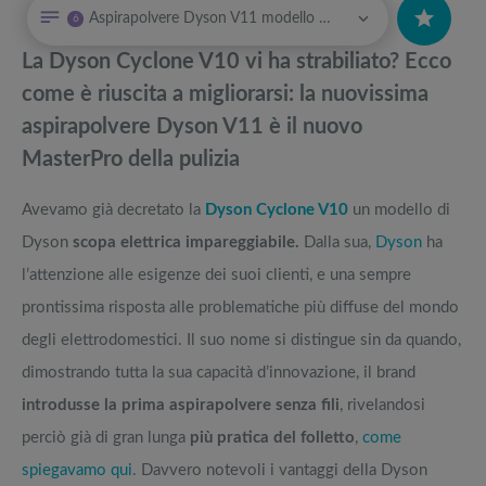
Aspirapolvere Dyson V11 modello Absolute Pro | Miglior Dyson aspirapolvere 2019
6
Classifica migliore scopa elettrica 2023
Attrezzi sportivi a metà prezzo Black Friday: Tapis roulant, cyclette,
pedane vibranti
La Dyson Cyclone V10 vi ha strabiliato? Ecco
Aspirapolvere Dyson Cyclone V10 Absolute, Animal, Fluffy,
Migliori smart TV in offerta Black Friday: da NON PERDERE
come è riuscita a migliorarsi: la nuovissima
Motorhead: migliore scopa elettrica
aspirapolvere Dyson V11 è il nuovo
Aspirapolvere senza filo Dyson V15 Detect vs Dyson V11
Offerte robot aspirapolvere da non perdere nella Black Friday Week
MasterPro della pulizia
Ventilatore Dyson: quale scegliere tra termoventilatore e purificatore
Tavola SUP prezzo: i migliori Stand Up Paddle gonfiabili dell’anno
Avevamo già decretato la
Dyson Cyclone V10
un modello di
senza pale?
Dyson
scopa elettrica impareggiabile.
Dalla sua,
Dyson
ha
l’attenzione alle esigenze dei suoi clienti, e una sempre
prontissima risposta alle problematiche più diffuse del mondo
degli elettrodomestici. Il suo nome si distingue sin da quando,
dimostrando tutta la sua capacità d’innovazione, il brand
introdusse la prima aspirapolvere senza fili
, rivelandosi
perciò già di gran lunga
più pratica del folletto
,
come
spiegavamo qui
. Davvero notevoli i vantaggi della Dyson