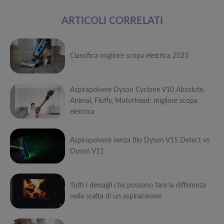
ARTICOLI CORRELATI
Classifica migliore scopa elettrica 2023
Può
Aspirapolvere Dyson Cyclone V10 Absolute,
interessarti anche
Animal, Fluffy, Motorhead: migliore scopa
elettrica
Attrezzi
sportivi a
Può
metà prezzo
Migliori smart
Black Friday:
Aspirapolvere senza filo Dyson V15 Detect vs
interessarti anche
TV in offerta
Tapis roulant,
Dyson V11
Black Friday:
cyclette,
Attrezzi
Offerte robot
da NON
pedane
sportivi a
Può
aspirapolvere
PERDERE
vibranti
metà prezzo
da non
Migliori smart
Black Friday:
Tutti i dettagli che possono fare la differenza
interessarti anche
Tavola SUP
perdere nella
TV in offerta
Tapis roulant,
nella scelta di un aspiracenere
prezzo: i
Black Friday
Black Friday:
cyclette,
Attrezzi
migliori Stand
Week
Offerte robot
da NON
pedane
sportivi a
Può
Up Paddle
aspirapolvere
PERDERE
vibranti
metà prezzo