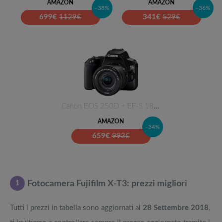
AMAZON
AMAZON
–38%
–36%
699
€
1129€
341
€
529€
Canon EOS 250D + EF-S 18-55mm …
AMAZON
–34%
659
€
993€
1
Fotocamera Fujifilm X-T3: prezzi migliori
Tutti i prezzi in tabella sono aggiornati al
28 Settembre 2018
,