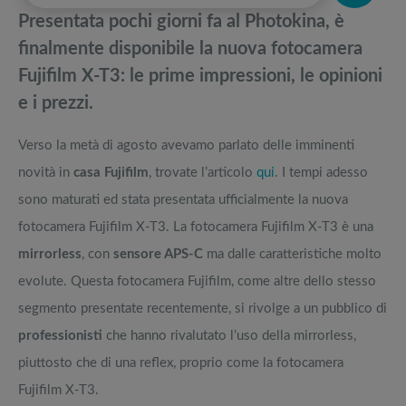
momento
pedane vibranti
Presentata pochi giorni fa al Photokina, è
Full frame economica: i modelli top 5 del momento
Migliori smart TV in offerta Black Friday: da NON PERDERE
finalmente disponibile la nuova fotocamera
Fujifilm X-T3: le prime impressioni, le opinioni
Tutte le offerte macchine fotografiche del momento [AGGIORNATO]
Offerte robot aspirapolvere da non perdere nella Black Friday Week
e i prezzi.
Analisi dettagliata delle Nikon Z, le mirrorless del marchio giapponese
Tavola SUP prezzo: i migliori Stand Up Paddle gonfiabili dell’anno
Verso la metà di agosto avevamo parlato delle imminenti
novità in
casa Fujifilm
, trovate l’articolo
qui
. I tempi adesso
sono maturati ed stata presentata ufficialmente la nuova
fotocamera Fujifilm X-T3. La fotocamera Fujifilm X-T3 è una
mirrorless
, con
sensore APS-C
ma dalle caratteristiche molto
evolute. Questa fotocamera Fujifilm, come altre dello stesso
segmento presentate recentemente, si rivolge a un pubblico di
professionisti
che hanno rivalutato l’uso della mirrorless,
piuttosto che di una reflex, proprio come la fotocamera
Fujifilm X-T3.