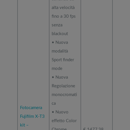
alta velocità
fino a 30 fps
senza
blackout
• Nuova
modalità
Sport finder
mode
• Nuova
Regolazione
monocromati
ca
Fotocamera
• Nuovo
Fujifilm X-T3
effetto Color
kit –
Chrome
€ 1477,38