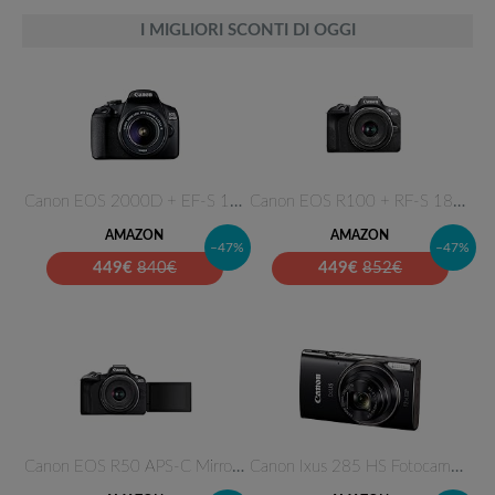
I MIGLIORI SCONTI DI OGGI
Canon EOS 2000D + EF-S 18-55 m…
Canon EOS R100 + RF-S 18-45mm …
AMAZON
AMAZON
–47%
–47%
449
€
840€
449
€
852€
Canon EOS R50 APS-C Mirrorless…
Canon Ixus 285 HS Fotocamera C…