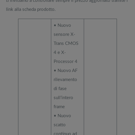
ti invitiamo a controllare sempre il prezzo aggiornato tramite i
link alla scheda prodotto.
• Nuovo
sensore X-
Trans CMOS
4 e X-
Processor 4
• Nuovo AF
rilevamento
di fase
sull’intero
frame
• Nuovo
scatto
continuo ad