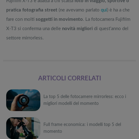
Fujifilm X-T3 è adatta a chi scatta
foto in viaggio, sportive o
pratica fotografia street
(ne avevamo parlato
qui
) è ha a che
fare con molti
soggetti in movimento
. La fotocamera Fujifilm
X-T3 si conferma una delle
novità migliori
di quest’anno del
settore mirrorless.
ARTICOLI CORRELATI
La top 5 delle fotocamere mirrorless: ecco i
migliori modelli del momento
Può
Full frame economica: i modelli top 5 del
interessarti anche
momento
Attrezzi