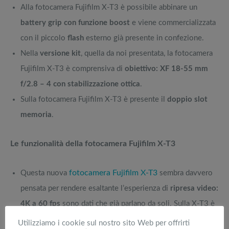
Alla fotocamera Fujifilm X-T3 è possibile abbinare un
battery grip con funzione boost
e viene commercializzata
con il piccolo
flash
esterno già presente in confezione.
Nella
versione kit
, quella da noi presentata, la fotocamera
Fujifilm X-T3 è comprensiva di
obiettivo: XF 18-55 mm
f/2.8 – 4 con stabilizzazione ottica
.
Sulla fotocamera Fujifilm X-T3 è presente il
doppio slot
memoria
.
Le funzionalità della fotocamera Fujifilm X-T3
fotocamera Fujifilm X-T3
Questa nuova
sembra davvero
pensata per rendere esaltante l’esperienza di
ripresa video:
4K a 60 fps
sono dati che già parlano da soli. Sulla X-T3 è
possibile effettuare riprese in rallenti a
1080/120p
.
Utilizziamo i cookie sul nostro sito Web per offrirti