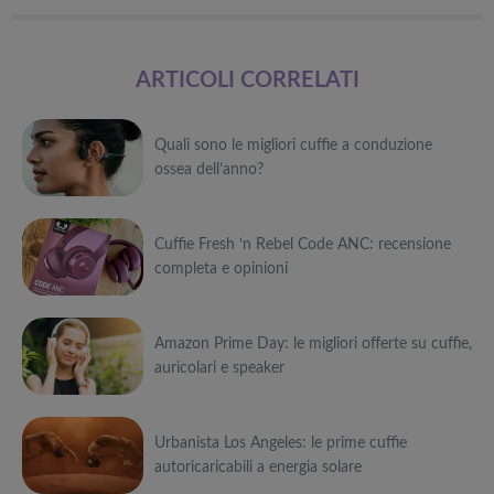
ARTICOLI CORRELATI
Quali sono le migliori cuffie a conduzione
ossea dell’anno?
Può
Cuffie Fresh ‘n Rebel Code ANC: recensione
interessarti anche
completa e opinioni
Attrezzi
sportivi a
Può
metà prezzo
Migliori smart
Black Friday:
Amazon Prime Day: le migliori offerte su cuffie,
interessarti anche
TV in offerta
Tapis roulant,
auricolari e speaker
Black Friday:
cyclette,
Attrezzi
Offerte robot
da NON
pedane
sportivi a
Può
aspirapolvere
PERDERE
vibranti
metà prezzo
da non
Migliori smart
Black Friday:
Urbanista Los Angeles: le prime cuffie
interessarti anche
Tavola SUP
perdere nella
TV in offerta
Tapis roulant,
autoricaricabili a energia solare
prezzo: i
Black Friday
Black Friday:
cyclette,
Attrezzi