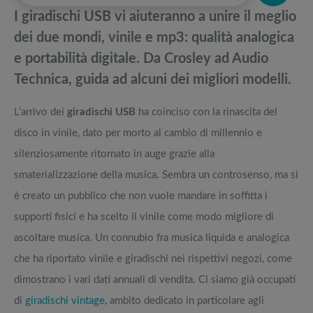
momento
pedane vibranti
I giradischi USB vi aiuteranno a unire il meglio
Le migliori cinque Fotocamere compatte economiche dell'anno
Migliori smart TV in offerta Black Friday: da NON PERDERE
dei due mondi, vinile e mp3: qualità analogica
e portabilità digitale. Da Crosley ad Audio
Top 5 dei migliori tv 70 pollici smart e 4k del 2023
Offerte robot aspirapolvere da non perdere nella Black Friday Week
Technica, guida ad alcuni dei migliori modelli.
TV curvo: Vantaggi, svantaggi, opinioni, smart, 3D e 4K
Tavola SUP prezzo: i migliori Stand Up Paddle gonfiabili dell’anno
L’arrivo dei
giradischi USB
ha coinciso con la rinascita del
disco in vinile, dato per morto al cambio di millennio e
silenziosamente ritornato in auge grazie alla
smaterializzazione della musica. Sembra un controsenso, ma si
è creato un pubblico che non vuole mandare in soffitta i
supporti fisici e ha scelto il vinile come modo migliore di
ascoltare musica. Un connubio fra musica liquida e analogica
che ha riportato vinile e giradischi nei rispettivi negozi, come
dimostrano i vari dati annuali di vendita. Ci siamo già occupati
di
giradischi vintage
, ambito dedicato in particolare agli