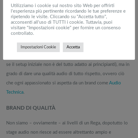
Utilizziamo i cookie sul nostro sito Web per offrirti
l'esperienza più pertinente ricordando le tue preferenze e
ripetendo le visite. Cliccando su "Accetta tutto",
acconsenti all'uso di TUTTI i cookie. Tuttavia, puoi
7
Audio-Technica AT-LP60, qualità produttiva di
visitare "Impostazioni cookie" per fornire un consenso
un brand fidato
controllato.
Un prodotto come questo incrocia più nicchie di utenza. È un
Impostazioni Cookie
Accetta
giradischi orientato alla massima semplicità di utilizzo (anche
se il setup iniziale non è del tutto adatto ai principianti), ma in
grado di dare una qualità audio di tutto rispetto, ovvero ciò
che ogni appassionato si aspetta da un brand come
Audio
Technica
.
BRAND DI QUALITÀ
Non siamo – ovviamente – ai livelli di un Rega, dopotutto lo
stage audio non riesce ad essere altrettanto ampio e