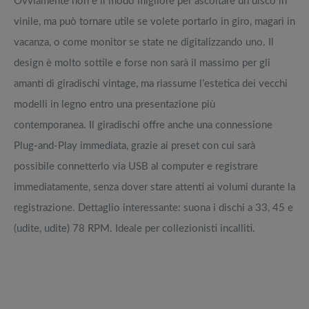
Ovviamente non è il modo migliore per ascoltare un disco in
vinile, ma può tornare utile se volete portarlo in giro, magari in
vacanza, o come monitor se state ne digitalizzando uno. Il
design è molto sottile e forse non sarà il massimo per gli
amanti di giradischi vintage, ma riassume l’estetica dei vecchi
modelli in legno entro una presentazione più
contemporanea. Il giradischi offre anche una connessione
Plug-and-Play immediata, grazie ai preset con cui sarà
possibile connetterlo via USB al computer e registrare
immediatamente, senza dover stare attenti ai volumi durante la
registrazione. Dettaglio interessante: suona i dischi a 33, 45 e
(udite, udite) 78 RPM. Ideale per collezionisti incalliti.