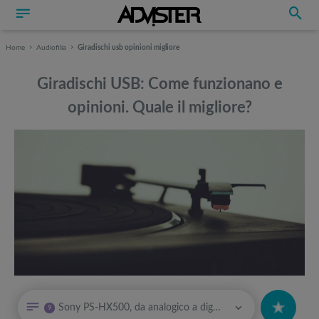
Home
Audiofilia
Giradischi usb opinioni migliore
Giradischi USB: Come funzionano e
opinioni. Quale il migliore?
Può interessarti anche
Può interessarti anche
Sony PS-HX500, da analogico a digitale in alta risoluzione
9
La top 5 delle fotocamere mirrorless: ecco i migliori modelli del
Attrezzi sportivi a metà prezzo Black Friday: Tapis roulant, cyclette,