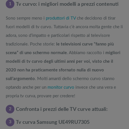
1
Tv curvo: i migliori modelli a prezzi contenuti
Sono sempre meno i
produttori di TV
che decidono di tirar
fuori modelli di tv curvo. Tuttavia c’è ancora molta gente che li
adora, sono d’impatto e particolari rispetto al televisore
tradizionale. Poche storie:
le televisioni curve “fanno più
scena” di uno schermo normale
. Abbiamo raccolto i
migliori
modelli di tv curvo degli ultimi anni per voi, visto che il
2020 non ha praticamente sfornato nulla di nuovo
sull’argomento
. Molti amanti dello schermo curvo stanno
optando anche per un
monitor curvo
invece che una vera e
propria tv curva, provare per credere!
2
Confronta i prezzi delle TV curve attuali:
3
Tv curva Samsung UE49RU7305