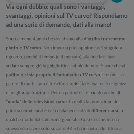
pedane vibranti
Via ogni dubbio: quali sono i vantaggi,
Top 5 dei migliori tv 40 pollici 4K Smart aggiornata mensilmente
Migliori smart TV in offerta Black Friday: da NON PERDERE
svantaggi, opinioni sul TV curvo? Rispondiamo
ad una serie di domande, dati alla mano!
Migliori tv 60 pollici dell’ultimo anno: opinioni e confronti dei più
Offerte robot aspirapolvere da non perdere nella Black Friday Week
apprezzati
Sono almeno 4 anni che assistiamo alla
diatriba tra schermo
Smart TV 50 pollici 4K: la nostra TOP 3 sotto i 1000€
Tavola SUP prezzo: i migliori Stand Up Paddle gonfiabili dell’anno
piatto e TV curvo
. Non importa più l’opinione del singolo a
riguardo, perché il tempo (e il mercato) alla fine lasciano
andare sempre giù la ghigliottina sul più debole. E pare che al
patibolo ci sia proprio il fantomatico TV curvo
, il quale – a
parere di molti- non è riuscito a soddisfare una reale esigenza
di migliorata fruizione. Per un periodo si è parlato anche di
“moda” delle televisioni curve
. In realtà la produzione dei
primi schermi curvi è nata dalla necessità di
differenziarsi
in
qualche modo dal calderone generale. Così lo schermo ha
smesso di essere solo smart o 4K e ha iniziato addirittura a