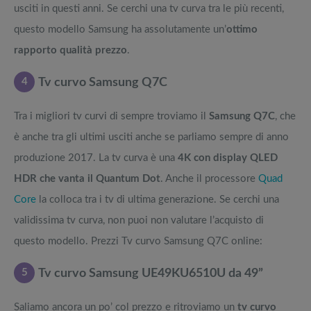
usciti in questi anni. Se cerchi una tv curva tra le più recenti,
questo modello Samsung ha assolutamente un’
ottimo
rapporto qualità prezzo
.
4
Tv curvo Samsung Q7C
Tra i migliori tv curvi di sempre troviamo il
Samsung Q7C
, che
è anche tra gli ultimi usciti anche se parliamo sempre di anno
produzione 2017. La tv curva è una
4K con display QLED
HDR che vanta il Quantum Dot
. Anche il processore
Quad
Core
la colloca tra i tv di ultima generazione. Se cerchi una
validissima tv curva, non puoi non valutare l’acquisto di
questo modello. Prezzi Tv curvo Samsung Q7C online:
5
Tv curvo Samsung UE49KU6510U da 49”
Saliamo ancora un po’ col prezzo e ritroviamo un
tv curvo