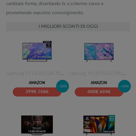
cambiare forma, diventando tv a schermo curvo e
promettendo massimo coinvolgimento.
I MIGLIORI SCONTI DI OGGI
Samsung TV UE50CU8570UXZT Crys…
Samsung TV UE55CU7090UXZT Crys…
AMAZON
AMAZON
–50%
–43%
399
€
798€
400
€
699€