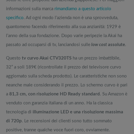
informazioni sulla marca
rimandiamo a questo articolo
specifico
. Ad ogni modo l’azienda non è una sprovveduta,
quantomeno facendo riferimento alla sua anzianità: 1929 è
l’anno della sua fondazione. Dopo varie peripezie la Akai ha
passato ad occuparsi di tv, lanciandosi sulle
low cost
assolute
.
Questo
tv curvo Akai CTV320TS
ha un prezzo imbattibile,
32” a soli 189€ (ricontrollate il prezzo del televisore curvo
aggiornato sulla scheda prodotto). Le caratteristiche non sono
neanche male considerando il prezzo. Lo schermo curvo è pari
a
81,3 cm, con risoluzione HD Ready standard
. Su Amazon è
venduto con garanzia italiana di un anno. Ha la classica
tecnologia di
illuminazione LED e una risoluzione massima
di 720p
. Le recensioni dei clienti sono tutto sommato
positive, tranne qualche voce fuori coro, ovviamente.