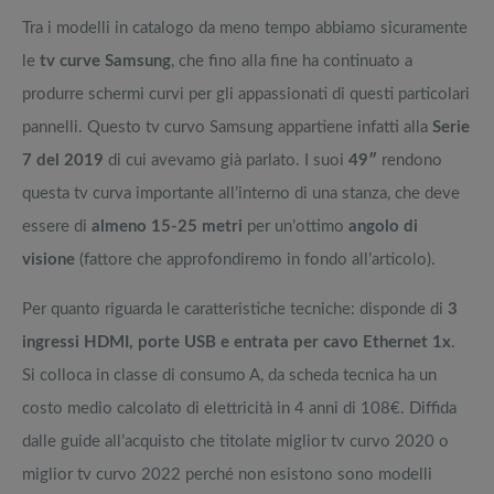
Tra i modelli in catalogo da meno tempo abbiamo sicuramente
le
tv curve Samsung
, che fino alla fine ha continuato a
produrre schermi curvi per gli appassionati di questi particolari
pannelli. Questo tv curvo Samsung appartiene infatti alla
Serie
7 del 2019
di cui avevamo già parlato. I suoi
49″
rendono
questa tv curva importante all’interno di una stanza, che deve
essere di
almeno 15-25 metri
per un’ottimo
angolo di
visione
(fattore che approfondiremo in fondo all’articolo).
Per quanto riguarda le caratteristiche tecniche: disponde di
3
ingressi HDMI, porte USB e entrata per cavo Ethernet 1x
.
Si colloca in classe di consumo A, da scheda tecnica ha un
costo medio calcolato di elettricità in 4 anni di 108€. Diffida
dalle guide all’acquisto che titolate miglior tv curvo 2020 o
miglior tv curvo 2022 perché non esistono sono modelli