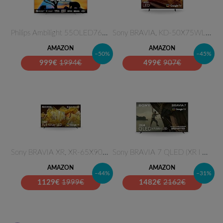
Philips Ambilight 55OLED769 4K…
Sony BRAVIA, KD-50X75WL, LED, …
AMAZON
AMAZON
–50%
–45%
999
€
1994€
499
€
907€
Sony BRAVIA XR, XR-65X90L, Ful…
Sony BRAVIA 7 QLED (XR l Mini …
AMAZON
AMAZON
–44%
–31%
1129
€
1999€
1482
€
2162€