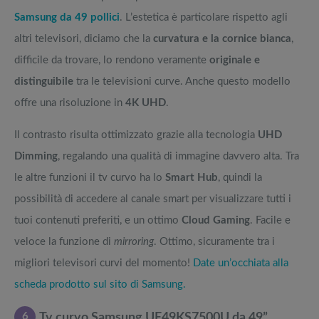
Samsung da 49 pollici
. L’estetica è particolare rispetto agli
altri televisori, diciamo che la
curvatura e la cornice bianca
,
difficile da trovare, lo rendono veramente
originale e
distinguibile
tra le televisioni curve. Anche questo modello
offre una risoluzione in
4K UHD
.
Il contrasto risulta ottimizzato grazie alla tecnologia
UHD
Dimming
, regalando una qualità di immagine davvero alta. Tra
le altre funzioni il tv curvo ha lo
Smart Hub
, quindi la
possibilità di accedere al canale smart per visualizzare tutti i
tuoi contenuti preferiti, e un ottimo
Cloud Gaming
. Facile e
veloce la funzione di
mirroring
. Ottimo, sicuramente tra i
migliori televisori curvi del momento!
Date un’occhiata alla
scheda prodotto sul sito di Samsung.
6
Tv curvo Samsung UE49KS7500U da 49”