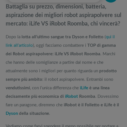
pedane vibranti
Battaglia su prezzo, dimensioni, batteria,
Top 5 dei migliori robot aspirapolvere e lavapavimento dell'anno
Migliori smart TV in offerta Black Friday: da NON PERDERE
aspirazione dei migliori robot aspirapolvere sul
mercato: iLife VS iRobot Roomba, chi vincerà?
Robot aspirapolvere Miele Scout: quale modello comprare? Opinioni e
Offerte robot aspirapolvere da non perdere nella Black Friday Week
prezzi
Dopo la
lotta all’ultimo sangue tra Dyson e Folletto
(
qui il
Dyson VS Rowenta: qual è il miglior aspirapolvere?
Tavola SUP prezzo: i migliori Stand Up Paddle gonfiabili dell’anno
link all’articolo
), oggi facciamo combattere i
TOP di gamma
dei Robot aspirapolvere: iLife VS iRobot Roomba
. Marchi
che hanno delle somiglianze a partire dal nome e che
attualmente sono i migliori per quanto riguarda un
prodotto
sempre più ambito
: il robot aspirapolvere. Entrambi sono
vendutissimi
, con l’unica differenza che
iLife
è una linea
decisamente più economica di
iRobot
Roomba
. Dovessimo
fare un paragone, diremmo che
iRobot è il Folletto e iLife è il
Dyson
della situazione
.
Vediamo come farvi spendere il meno possibile per portare a