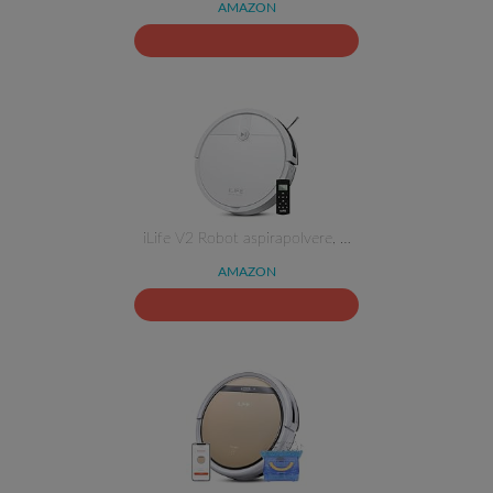
AMAZON
iLife V2 Robot aspirapolvere, …
AMAZON