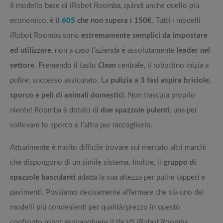
Il modello base di iRobot Roomba, quindi anche quello più
economico, è il
605
che non supera i 150€
. Tutti i modelli
iRobot Roomba sono
estremamente semplici da impostare
ed utilizzare
, non a caso l’azienda è assolutamente
leader nel
settore
. Premendo il tasto
Clean
centrale, il robottino inizia a
pulire: successo assicurato. La
pulizia a 3 fasi aspira briciole,
sporco e peli di animali domestici
. Non trascura proprio
niente! Roomba è dotato di
due spazzole pulenti
, una per
sollevare lo sporco e l’altra per raccoglierlo.
Attualmente è molto difficile trovare sul mercato altri marchi
che dispongono di un simile sistema. Inoltre, il
gruppo di
spazzole basculanti
adatta la sua altezza per pulire tappeti e
pavimenti. Possiamo decisamente affermare che sia uno dei
modelli più convenienti per qualità/prezzo in questo
confronto robot aspirapolvere iLife VS iRobot Roomba.