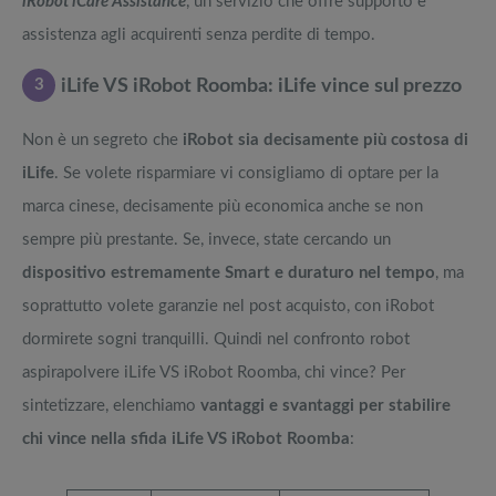
iRobot iCare Assistance
, un servizio che offre supporto e
assistenza agli acquirenti senza perdite di tempo.
3
iLife VS iRobot Roomba: iLife vince sul prezzo
Non è un segreto che
iRobot sia decisamente più costosa di
iLife
. Se volete risparmiare vi consigliamo di optare per la
marca cinese, decisamente più economica anche se non
sempre più prestante. Se, invece, state cercando un
dispositivo estremamente Smart e duraturo nel tempo
, ma
soprattutto volete garanzie nel post acquisto, con iRobot
dormirete sogni tranquilli. Quindi nel confronto robot
aspirapolvere iLife VS iRobot Roomba, chi vince? Per
sintetizzare, elenchiamo
vantaggi e svantaggi per stabilire
chi vince nella sfida iLife VS iRobot Roomba
: