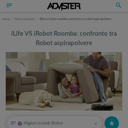
Home
Elettrodomestici
Ilife vs irobot roomba confronto tra robot aspirapolvere
iLife VS iRobot Roomba: confronto tra
Robot aspirapolvere
Può interessarti anche
Può interessarti anche
Migliori modelli iRobot
11
Offerte robot aspirapolvere da non perdere nella Black Friday Week
Attrezzi sportivi a metà prezzo Black Friday: Tapis roulant, cyclette,