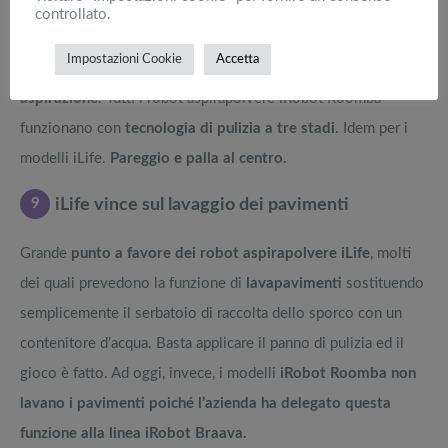
controllato.
8
Pareggio sulla tecnologia di aspirazione
Impostazioni Cookie
Accetta
Entrambe le marche sono
fortissime sulla tecnologia di
aspirazione
. Tutti i robot aspirapolvere iRobot Roomba
funzionano con
tecnologia di pulizia a tre stadi
. Idem per i
modelli iLife.
Pareggio e palla al centro.
9
iLife vince sul lavaggio dei pavimenti
Grande
punto a favore dei robot aspirapolvere iLife
, molti
dei quali prevedono la funzione di
lavapavimenti
sostituendo
semplicemente il serbatoio di raccolta dello sporco con un
contenitore d’acqua. Basta applicare il panno di pulizia ed il
gioco è fatto. Ad oggi, invece, i modelli
iRobot Roomba non
lavano i pavimenti poiché l’azienda ha delegato questa
funzione alla linea iRobot Braava.