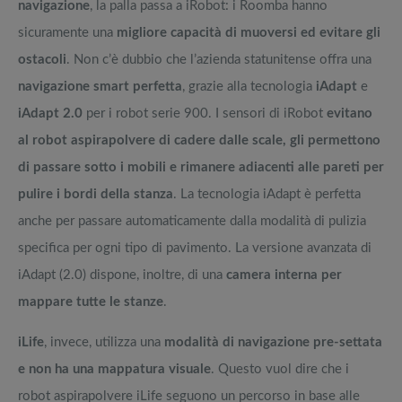
navigazione
, la palla passa a iRobot: i Roomba hanno
sicuramente una
migliore capacità di muoversi ed evitare gli
ostacoli
. Non c’è dubbio che l’azienda statunitense offra una
navigazione smart perfetta
, grazie alla tecnologia
iAdapt
e
iAdapt 2.0
per i robot serie 900. I sensori di iRobot
evitano
al robot aspirapolvere di cadere dalle scale, gli permettono
di passare sotto i mobili e rimanere adiacenti alle pareti per
pulire i bordi della stanza
. La tecnologia iAdapt è perfetta
anche per passare automaticamente dalla modalità di pulizia
specifica per ogni tipo di pavimento. La versione avanzata di
iAdapt (2.0) dispone, inoltre, di una
camera interna per
mappare tutte le stanze
.
iLife
, invece, utilizza una
modalità di navigazione pre-settata
e non ha una mappatura visuale
. Questo vuol dire che i
robot aspirapolvere iLife seguono un percorso in base alle