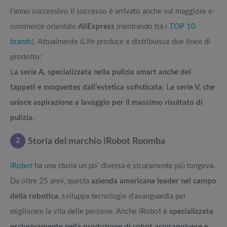
l’anno successivo il successo è arrivato anche sul maggiore e-
commerce orientale
AliExpress
(rientrando tra i
TOP 10
brands
). Attualmente iLife produce e distribuisce due linee di
prodotto:
L
a serie A, specializzata nella pulizia smart anche dei
tappeti e moquettes dall’estetica sofisticata
; L
a serie V, che
unisce aspirazione a lavaggio per il massimo risultato di
pulizia
.
2
Storia del marchio iRobot Roomba
iRobot
ha una storia un po’ diversa e sicuramente più longeva.
Da oltre 25 anni, questa
azienda americana leader nel campo
della robotica
, sviluppa tecnologie d’avanguardia per
migliorare la vita delle persone. Anche iRobot è
specializzata
esclusivamente nella produzione di robot aspirapolvere e