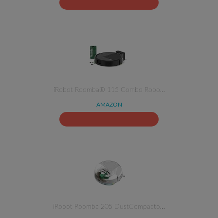
iRobot Roomba® 115 Combo Robo…
AMAZON
iRobot Roomba 205 DustCompacto…