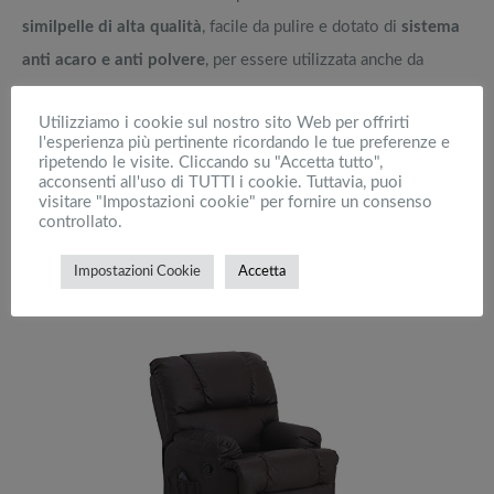
similpelle di alta qualità
, facile da pulire e dotato di
sistema
anti acaro e anti polvere
, per essere utilizzata anche da
persone allergiche o sensibili alla polvere. La poltrona
Utilizziamo i cookie sul nostro sito Web per offrirti
massaggiante è
disponibile a 295€
nelle versioni di colore
l'esperienza più pertinente ricordando le tue preferenze e
cioccolato e beige
.
ripetendo le visite. Cliccando su "Accetta tutto",
acconsenti all'uso di TUTTI i cookie. Tuttavia, puoi
visitare "Impostazioni cookie" per fornire un consenso
controllato.
Impostazioni Cookie
Accetta