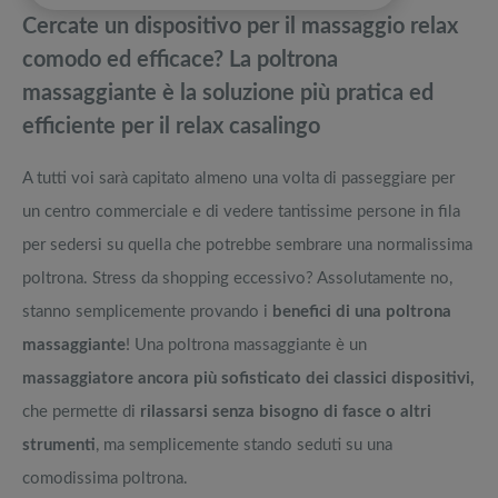
pedane vibranti
Cercate un dispositivo per il massaggio relax
Quale epilatore a luce pulsata comprare? La luce pulsata funziona
Migliori smart TV in offerta Black Friday: da NON PERDERE
comodo ed efficace? La poltrona
davvero?
massaggiante è la soluzione più pratica ed
Il rituale di salute e bellezza della skincare coreana spiegato facile
Offerte robot aspirapolvere da non perdere nella Black Friday Week
efficiente per il relax casalingo
Dieta per dimagrimento e pasticche per dimagrire? Opinioni reali
Tavola SUP prezzo: i migliori Stand Up Paddle gonfiabili dell’anno
A tutti voi sarà capitato almeno una volta di passeggiare per
un centro commerciale e di vedere tantissime persone in fila
per sedersi su quella che potrebbe sembrare una normalissima
poltrona. Stress da shopping eccessivo? Assolutamente no,
stanno semplicemente provando i
benefici di una poltrona
massaggiante
! Una poltrona massaggiante è un
massaggiatore ancora più sofisticato dei classici dispositivi,
che permette di
rilassarsi senza bisogno di fasce o altri
strumenti
, ma semplicemente stando seduti su una
comodissima poltrona.