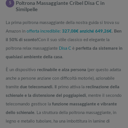
5
Poltrona Massaggiante Cribel Disa C in
Similpelle
La prima poltrona massaggiante della nostra guida si trova su
Amazon in
offerta incredibile:
327,08€ anziché 649,26€
. Ben
il 50% di sconto!
Con il suo stile classico ed elegante la
poltrona relax massaggiante
Disa C
è
perfetta da sistemare in
qualsiasi ambiente della casa
.
È un dispositivo
reclinabile e alza persona
(per questo adatta
anche a persone anziane con difficoltà motorie), azionabile
tramite
due telecomandi. I
l primo attiva la
reclinazione della
schienale e la distensione del poggiapiedi
, mentre il secondo
telecomando gestisce la
funzione massaggiante e vibrante
dello schienale
. La struttura della poltrona massaggiante, in
legno e metallo tubolare, ha una imbottitura in lamine di