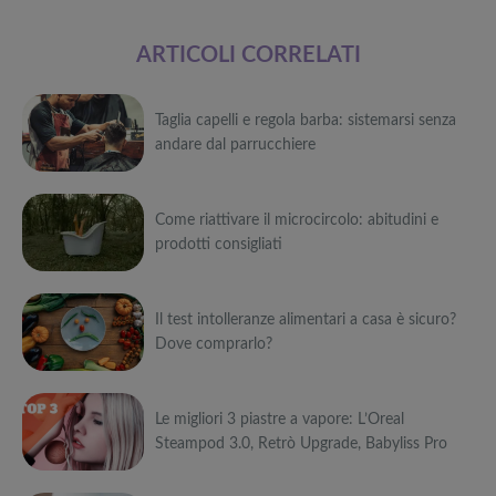
ARTICOLI CORRELATI
Taglia capelli e regola barba: sistemarsi senza
andare dal parrucchiere
Può
Come riattivare il microcircolo: abitudini e
interessarti anche
prodotti consigliati
Attrezzi
sportivi a
Può
metà prezzo
Migliori smart
Black Friday:
Il test intolleranze alimentari a casa è sicuro?
interessarti anche
TV in offerta
Tapis roulant,
Dove comprarlo?
Black Friday:
cyclette,
Attrezzi
Offerte robot
da NON
pedane
sportivi a
Può
aspirapolvere
PERDERE
vibranti
metà prezzo
da non
Migliori smart
Black Friday:
Le migliori 3 piastre a vapore: L’Oreal
interessarti anche
Tavola SUP
perdere nella
TV in offerta
Tapis roulant,
Steampod 3.0, Retrò Upgrade, Babyliss Pro
prezzo: i
Black Friday
Black Friday:
cyclette,
Attrezzi
migliori Stand
Week
Offerte robot
da NON
pedane
sportivi a
Può
Up Paddle
aspirapolvere