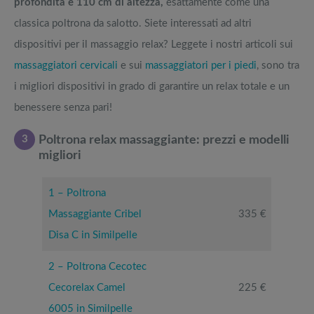
profondità e 110 cm di altezza,
esattamente come una
classica poltrona da salotto. Siete interessati ad altri
dispositivi per il massaggio relax? Leggete i nostri articoli sui
massaggiatori cervicali
e sui
massaggiatori per i piedi
, sono tra
i migliori dispositivi in grado di garantire un relax totale e un
benessere senza pari!
3
Poltrona relax massaggiante: prezzi e modelli
migliori
1 – Poltrona
Massaggiante Cribel
335 €
Disa C in Similpelle
2 – Poltrona Cecotec
Cecorelax Camel
225 €
6005 in Similpelle