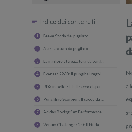
Indice dei contenuti
L
p
1
Breve Storia del pugilato
d
2
Attrezzatura da pugilato
3
La migliore attrezzatura da pugilato
Ne
4
Everlast 2260: Il pungiball regolabile in altezza
al
5
RDX in pelle 5FT: Il sacco da pugilato per allenare la resistenza
es
6
Punchline Scorpion: Il sacco da boxe XXL che parte da terra
7
Adidas Boxing Set Performance: Il kit da boxe con la garanzia del grande brand
sf
8
Venum Challenger 2.0: Il kit da boxe con guanti e protezioni
pr