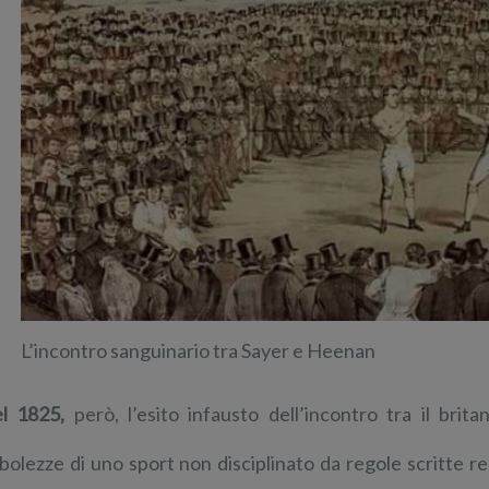
L’incontro sanguinario tra Sayer e Heenan
l 1825,
però, l’esito infausto dell’incontro tra il brita
bolezze di uno sport non disciplinato da regole scritte r