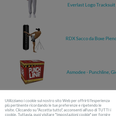
Everlast Logo Tracksuit
RDX Sacco da Boxe Pieno
Asmodee - Punchline, Gi
Utilizziamo i cookie sul nostro sito Web per offrirti l'esperienza
Adidas Box Hog 2, Scarp
più pertinente ricordando le tue preferenze e ripetendo le
visite. Cliccando su "Accetta tutto", acconsenti all'uso di TUTTI i
cookie. Tuttavia, puoi visitare "Impostazioni cookie" per fornire