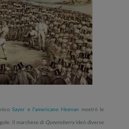
nnico
Sayer e l’americano Heenan
mostrò le
egole. Il marchese di
Queensberry
ideò diverse