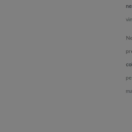
ne
vi
Ne
pr
col
pe
ma