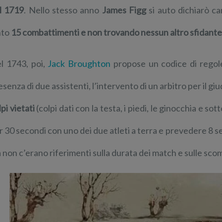
l 1719
. Nello stesso anno
James Figg
si auto dichiarò c
nto
15 combattimenti e non trovando nessun altro sfidante
l 1743, poi,
Jack Broughton
propose un codice di regole 
esenza di due assistenti, l’intervento di un arbitro per il giu
pi vietati
(colpi dati con la testa, i piedi, le ginocchia e s
r 30 secondi con uno dei due atleti a terra e prevedere 8 sec
 non c’erano riferimenti sulla durata dei match e sulle sc