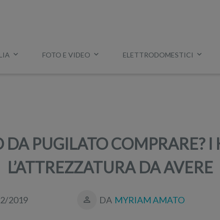
LIA
FOTO E VIDEO
ELETTRODOMESTICI
Esempio:
miglior tv
,
lavatrice slim
,
aspirapolvere Dyson
, ec
 DA PUGILATO COMPRARE? I K
L’ATTREZZATURA DA AVERE
12/2019
DA
MYRIAM AMATO