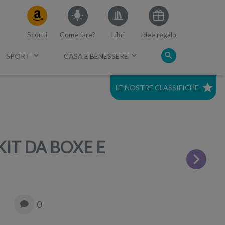
Sconti
Come fare?
Libri
Idee regalo
SPORT
CASA E BENESSERE
LE NOSTRE CLASSIFICHE
c.
Migliori cuffie a conduzione
ossea
IT DA BOXE E
0