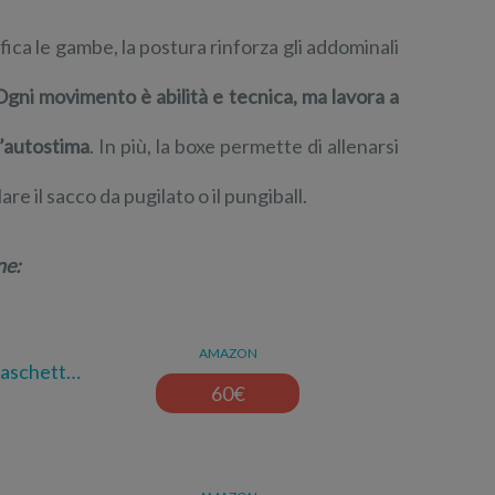
nifica le gambe, la postura rinforza gli addominali
Ogni movimento è abilità e tecnica, ma lavora a
l’autostima
. In più, la boxe permette di allenarsi
are il sacco da pugilato o il pungiball.
ne:
AMAZON
Caschett…
60
€