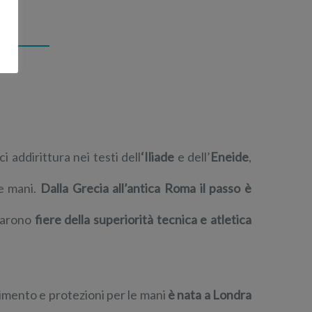
 addirittura nei testi dell
‘Iliade
e dell’
Eneide
,
e mani.
Dalla Grecia all’antica Roma il passo è
ntarono
fiere della superiorità tecnica e atletica
imento e protezioni per le mani
è nata a Londra