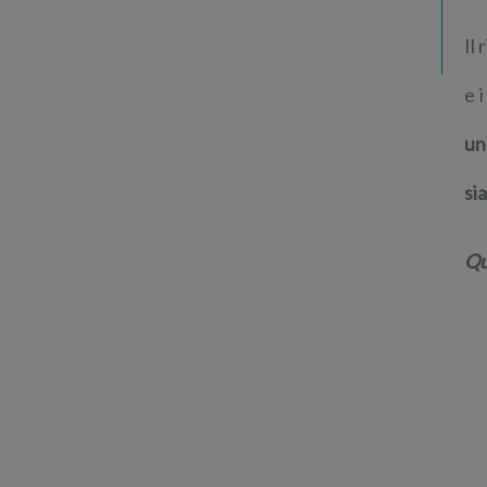
Il
e 
un
si
Qu