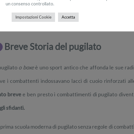
un consenso controllato.
Impostazioni Cookie
Accetta
Breve Storia del pugilato
 pugilato
o boxe
è uno sport antico che affonda le sue radici
ve i combattenti indossavano lacci di cuoio rinforzati all
ato breve
e ben presto i combattimenti di pugilato dive
li sfidanti.
 prima scuola moderna di pugilato senza regole di combatt