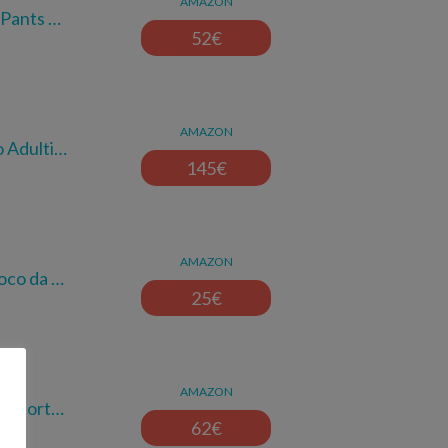
AMAZON
 Pants …
52
€
AMAZON
 Adulti…
145
€
AMAZON
oco da …
25
€
AMAZON
e Sport…
62
€