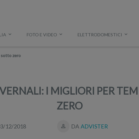
LIA
FOTO E VIDEO
ELETTRODOMESTICI
Esempio:
miglior tv
,
lavatrice slim
,
aspirapolvere Dyson
, ec
e sotto zero
NVERNALI: I MIGLIORI PER T
ZERO
3/12/2018
DA
ADVISTER