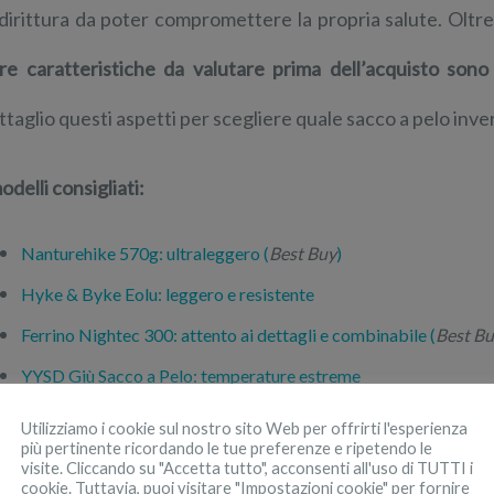
dirittura da poter compromettere la propria salute. Oltre
tre caratteristiche da valutare prima dell’acquisto sono 
ttaglio questi aspetti per scegliere quale sacco a pelo inv
odelli consigliati:
Nanturehike 570g: ultraleggero (
Best Buy
)
Hyke & Byke Eolu: leggero e resistente
Ferrino Nightec 300: attento ai dettagli e combinabile (
Best B
YYSD Giù Sacco a Pelo: temperature estreme
AX-outdoor products: temperature artiche
Utilizziamo i cookie sul nostro sito Web per offrirti l'esperienza
più pertinente ricordando le tue preferenze e ripetendo le
visite. Cliccando su "Accetta tutto", acconsenti all'uso di TUTTI i
cookie. Tuttavia, puoi visitare "Impostazioni cookie" per fornire