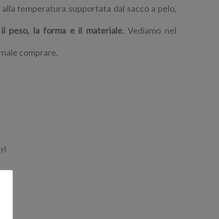
 alla temperatura supportata dal sacco a pelo,
il peso, la forma e il materiale.
Vediamo nel
ernale comprare.
uy
)