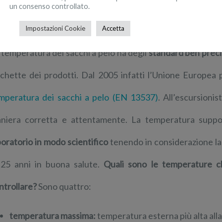
un consenso controllato.
Temperatura del sacco a pelo: l’
Impostazioni Cookie
Accetta
 temperatura dei sacchi a pelo ha degli
standard ben preci
ichette dei prodotti. Dal 2005 infatti l’Unione Europea 
mperatura dei sacchi a pelo (EN 13537)
. All’escursionis
niera corretta e attentamente. La temperatura supp
boratorio in modo scientifico
tenendo in considerazione la
 25 anni in buona salute.
Quali sono le temperature c
ntrollare?
Sono quattro:
temperatura massima:
temperatura esterna più alta al