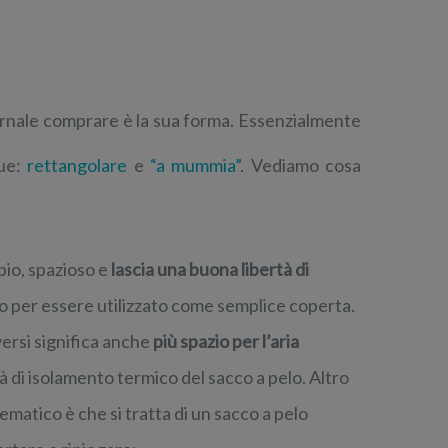
vernale comprare è la sua forma. Essenzialmente
due:
rettangolare
e
“a mummia”
. Vediamo cosa
mpio, spazioso e
lascia una buona libertà di
o per essere utilizzato come semplice coperta.
versi significa anche
più spazio per l’aria
di isolamento termico del sacco a pelo. Altro
matico è che si tratta di un sacco a pelo