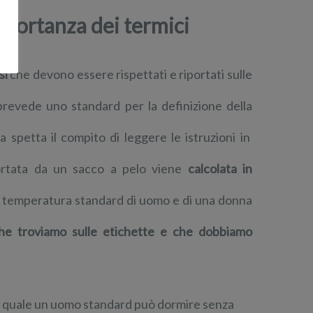
importanza dei termici
si
che devono essere rispettati e riportati sulle
prevede uno standard per la definizione della
ta spetta il compito di leggere le istruzioni in
ortata da un sacco a pelo viene
calcolata in
 temperatura standard di uomo e di una donna
he troviamo sulle etichette e che dobbiamo
la quale un uomo standard può dormire senza