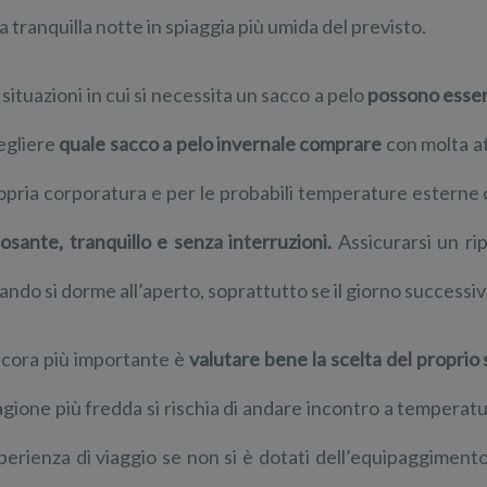
a tranquilla notte in spiaggia più umida del previsto.
 situazioni in cui si necessita un sacco a pelo
possono esser
egliere
quale sacco a pelo invernale comprare
con molta at
opria corporatura e per le probabili temperature estern
posante, tranquillo e senza interruzioni.
Assicurarsi un r
ando si dorme all’aperto, soprattutto se il giorno successi
cora più importante è
valutare bene la scelta del proprio
agione più fredda si rischia di andare incontro a temperat
perienza di viaggio se non si è dotati dell’equipaggimen