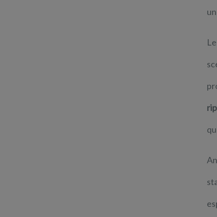
un
Le
sc
pr
ri
qu
An
st
es