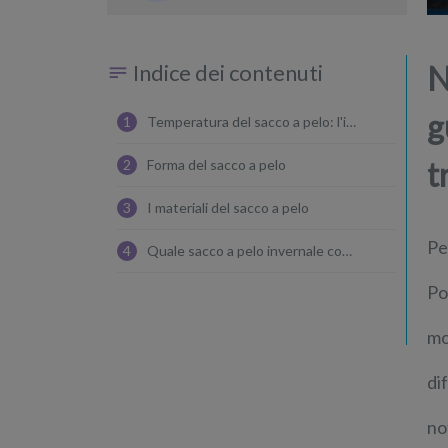
imparare in fretta
Indice dei contenuti
N
g
1
Temperatura del sacco a pelo: l'importanza dei termici
t
2
Forma del sacco a pelo
3
I materiali del sacco a pelo
Pe
4
Quale sacco a pelo invernale comprare
Po
mo
di
no