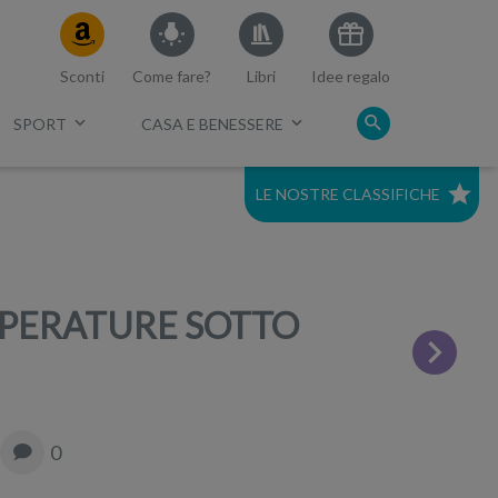
Sconti
Come fare?
Libri
Idee regalo
SPORT
CASA E BENESSERE
LE NOSTRE CLASSIFICHE
c.
Migliori cuffie a conduzione
ossea
EMPERATURE SOTTO
0