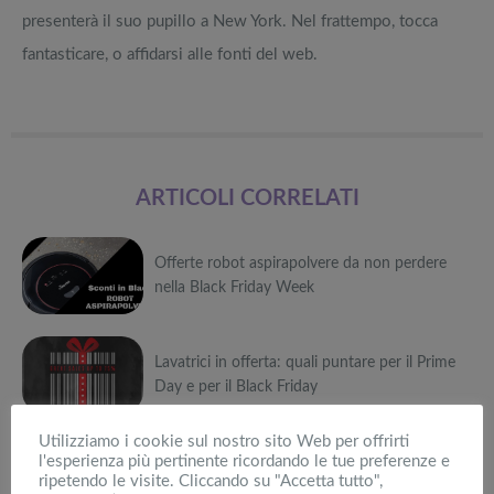
presenterà il suo pupillo a New York. Nel frattempo, tocca
fantasticare, o affidarsi alle fonti del web.
ARTICOLI CORRELATI
Offerte robot aspirapolvere da non perdere
nella Black Friday Week
Può
Lavatrici in offerta: quali puntare per il Prime
interessarti anche
Day e per il Black Friday
Attrezzi
sportivi a
Può
Utilizziamo i cookie sul nostro sito Web per offrirti
metà prezzo
Migliori smart
l'esperienza più pertinente ricordando le tue preferenze e
Black Friday:
interessarti anche
Migliore piastra per capelli professionale 2023
TV in offerta
ripetendo le visite. Cliccando su "Accetta tutto",
Tapis roulant,