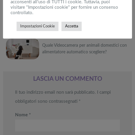
Black Friday:
acconsenti all'uso di TUTTI i cookie. Tuttavia, puoi
cyclette,
Attrezzi
Offerte robot
da NON
visitare "Impostazioni cookie" per fornire un consenso
pedane
sportivi a
Può
aspirapolvere
PERDERE
controllato.
vibranti
metà prezzo
da non
Migliori smart
Black Friday:
Top 5 dei migliori robot aspirapolvere e
interessarti anche
Tavola SUP
perdere nella
TV in offerta
Tapis roulant,
lavapavimento dell’anno
Impostazioni Cookie
Accetta
prezzo: i
Black Friday
Black Friday:
cyclette,
Attrezzi
migliori Stand
Week
Offerte robot
da NON
pedane
sportivi a
Può
Up Paddle
aspirapolvere
PERDERE
vibranti
metà prezzo
gonfiabili
da non
Migliori smart
Black Friday:
Quale Videocamera per animali domestici con
interessarti anche
dell’anno
Tavola SUP
perdere nella
TV in offerta
Tapis roulant,
alimentatore automatico scegliere?
prezzo: i
Black Friday
Black Friday:
cyclette,
Attrezzi
migliori Stand
Week
Offerte robot
da NON
pedane
sportivi a
Può
Up Paddle
aspirapolvere
PERDERE
vibranti
metà prezzo
gonfiabili
da non
Migliori smart
Black Friday:
interessarti anche
dell’anno
Tavola SUP
perdere nella
TV in offerta
Tapis roulant,
LASCIA UN COMMENTO
prezzo: i
Black Friday
Black Friday:
cyclette,
Attrezzi
migliori Stand
Week
Offerte robot
da NON
pedane
sportivi a
Il tuo indirizzo email non sarà pubblicato.
I campi
Up Paddle
aspirapolvere
PERDERE
vibranti
metà prezzo
gonfiabili
da non
Migliori smart
Black Friday:
obbligatori sono contrassegnati
*
dell’anno
Tavola SUP
perdere nella
TV in offerta
Tapis roulant,
prezzo: i
Black Friday
Black Friday:
cyclette,
migliori Stand
Week
Offerte robot
Nome
*
da NON
pedane
Up Paddle
aspirapolvere
PERDERE
vibranti
gonfiabili
da non
dell’anno
Tavola SUP
perdere nella