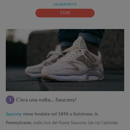
GIGASPORT.IT
152
€
1
C’era una volta… Saucony!
Saucony
viene fondata nel 1898 a Kutztown, in
Pennsylvania
, sulle rive del fiume Saucony (da cui l’azienda