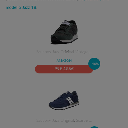
modello Jazz 18
.
Saucony Jazz Original Vintage,…
AMAZON
–46%
99
€
185
€
Saucony Jazz Original, Scarpe …