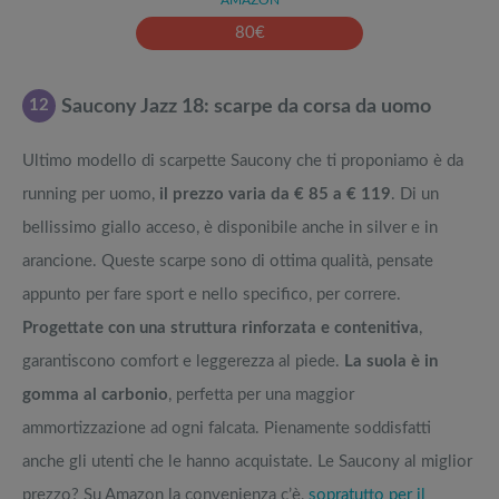
AMAZON
80
€
12
Saucony Jazz 18: scarpe da corsa da uomo
Ultimo modello di scarpette Saucony che ti proponiamo è da
running per uomo,
il prezzo varia da € 85 a € 119
. Di un
bellissimo giallo acceso, è disponibile anche in silver e in
arancione. Queste scarpe sono di ottima qualità, pensate
appunto per fare sport e nello specifico, per correre.
Progettate con una struttura rinforzata e contenitiva
,
garantiscono comfort e leggerezza al piede.
La suola è in
gomma al carbonio
, perfetta per una maggior
ammortizzazione ad ogni falcata. Pienamente soddisfatti
anche gli utenti che le hanno acquistate. Le Saucony al miglior
prezzo? Su Amazon la convenienza c’è,
sopratutto per il