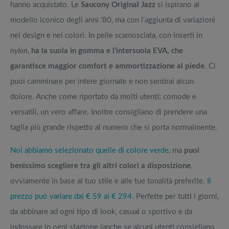
hanno acquistato. Le
Saucony Original Jazz
si ispirano al
modello iconico degli anni ‘80, ma con l’aggiunta di variazioni
nel design e nei colori. In pelle scamosciata, con inserti in
nylon
,
ha la suola in gomma e l’intersuola EVA, che
garantisce maggior comfort e ammortizzazione al piede
. Ci
puoi camminare per intere giornate e non sentirai alcun
dolore. Anche come riportato da molti utenti: comode e
versatili, un vero affare. Inoltre consigliano di prendere una
taglia più grande rispetto al numero che si porta normalmente.
Noi abbiamo selezionato quelle di colore verde
, ma
puoi
benissimo scegliere tra gli altri colori a disposizione
,
ovviamente in base al tuo stile e alle tue tonalità preferite.
Il
prezzo può variare dai € 59 ai € 294
. Perfette per tutti i giorni,
da abbinare ad ogni tipo di look, casual o sportivo e da
indossare in ogni stagione (anche se alcuni utenti consigliano