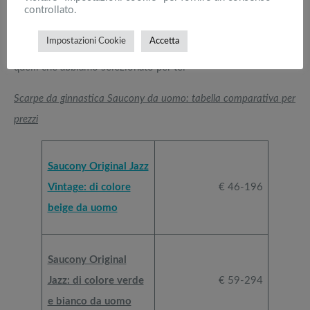
modelli tra cui poter scegliere e ti consigliamo di approfittarne
controllato.
perché molto spesso alcuni di essi sono soggetti a sconti,
Impostazioni Cookie
Accetta
quindi li puoi trovare a prezzi veramente convenienti. Ecco
quelli che abbiamo selezionato per te.
Scarpe da ginnastica Saucony da uomo: tabella comparativa per
prezzi
Saucony Original Jazz
Vintage: di colore
€ 46-196
beige da uomo
Saucony Original
Jazz: di colore verde
€ 59-294
e bianco da uomo