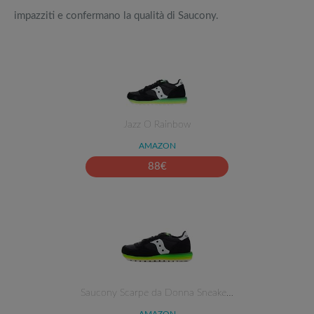
impazziti e confermano la qualità di Saucony.
Jazz O Rainbow
AMAZON
88
€
Saucony Scarpe da Donna Sneake…