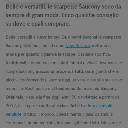
pedane vibranti
Belle e versatili, le scarpette Saucony sono da
Giacche The North Face: Come vestono? La guida completa ai modelli
Migliori smart TV in offerta Black Friday: da NON PERDERE
sempre di gran moda. Ecco qualche consiglio
su dove e quali comprare.
Incuriosito dagli smart glasses? La guida sugli occhiali intelligenti
Offerte robot aspirapolvere da non perdere nella Black Friday Week
Belle, versatili e
super trendy
.
Da diversi decenni le scarpette
Portafoglio I-Clip: porta carte di credito. Idee regalo uomo
Tavola SUP prezzo: i migliori Stand Up Paddle gonfiabili dell’anno
Saucony
, insieme a brand come
New Balance
,
dettano la
moda per quanto riguarda le scarpe
. Casual e sportive,
tradizionali e moderne, con colori intensi e vivaci. Insomma, le
scarpe Saucony
piacciono proprio a tutti
, sia ai grandi che ai
piccini, confermandosi ancora oggi un vero e proprio successo
mondiale. Basti pensare
al fenomeno del marchio Saucony
Originals
. Nato alla fine degli anni ‘90 e rivisitato a partire dal
2012, è sempre
in vetta alle classifiche tra le
scarpe più
vendute
in tutto il mondo. Specialmente l’Italia, da anni, si
conferma il primo mercato, insieme agli Stati Uniti. Ma perché