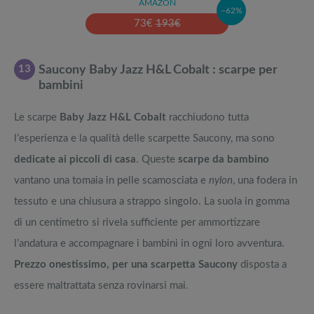
AMAZON
–62%
73
€
193
€
13
Saucony Baby Jazz H&L Cobalt : scarpe per
bambini
Le scarpe
Baby Jazz H&L Cobalt
racchiudono tutta
l’esperienza e la qualità delle scarpette Saucony, ma sono
dedicate ai piccoli di casa
. Queste
scarpe da bambino
vantano una tomaia in pelle scamosciata e
nylon
, una fodera in
tessuto e una chiusura a strappo singolo. La suola in gomma
di un centimetro si rivela sufficiente per ammortizzare
l’andatura e accompagnare i bambini in ogni loro avventura.
Prezzo onestissimo, per una scarpetta Saucony
disposta a
essere maltrattata senza rovinarsi mai.