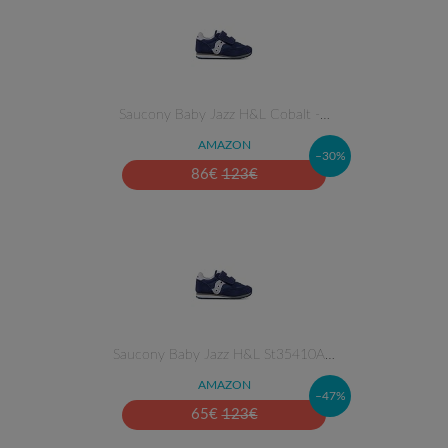
Saucony Baby Jazz H&L Cobalt -…
AMAZON
–30%
86
€
123
€
Saucony Baby Jazz H&L St35410A…
AMAZON
–47%
65
€
123
€