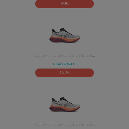
90
€
Saucony Scarpe da competizione…
GIGASPORT.IT
152
€
Saucony Scarpe da competizione…