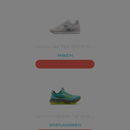
Saucony Jazz Triple S60530-16 …
AMAZON
Saucony Endorphin Trail Verde …
SPORTLANDWEB.IT