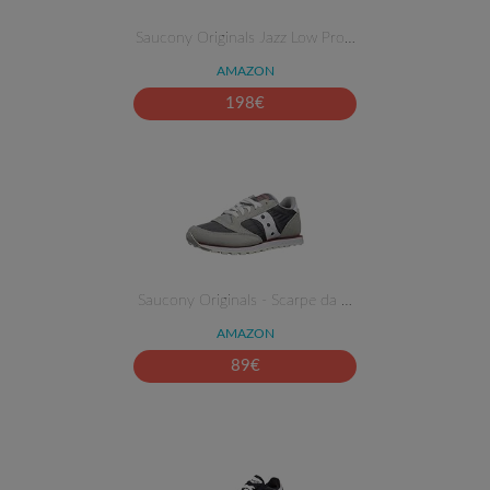
Saucony Originals Jazz Low Pro…
AMAZON
198
€
Saucony Originals - Scarpe da …
AMAZON
89
€