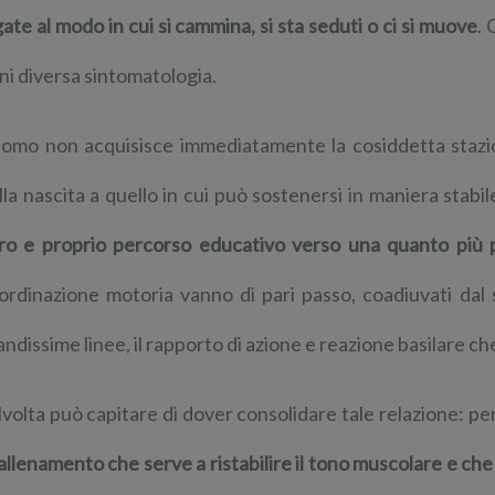
gate al modo in cui si cammina, si sta seduti o ci si muove
. 
ni diversa sintomatologia.
uomo non acquisisce immediatamente la cosiddetta stazi
lla nascita a quello in cui può sostenersi in maniera stabi
ro e proprio percorso educativo verso una quanto più 
ordinazione motoria vanno di pari passo, coadiuvati dal 
andissime linee, il rapporto di azione e reazione basilare c
lvolta può capitare di dover consolidare tale relazione: per 
 allenamento che serve a ristabilire il tono muscolare e che 