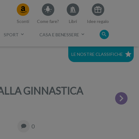
Sconti
Come fare?
Libri
Idee regalo
SPORT
CASA E BENESSERE
LE NOSTRE CLASSIFICHE
c.
Migliori cuffie a conduzione
ossea
DALLA GINNASTICA
0