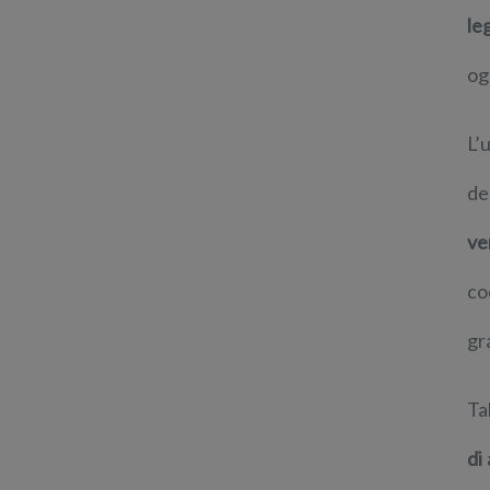
le
og
L’
de
ve
co
gr
Ta
di