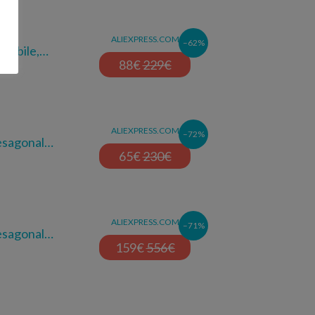
ALIEXPRESS.COM
–62%
olabile,…
88
€
229
€
ALIEXPRESS.COM
–72%
esagonal…
65
€
230
€
ALIEXPRESS.COM
–71%
esagonal…
159
€
556
€