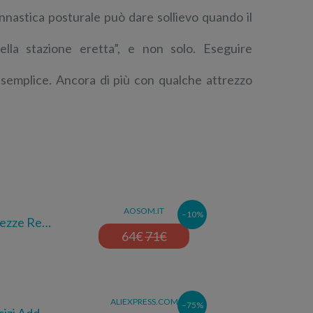
innastica posturale può dare sollievo quando il
la stazione eretta”, e non solo. Eseguire
è semplice. Ancora di più con qualche attrezzo
AOSOM.IT
–10%
tezze Re…
64
€
71
€
ALIEXPRESS.COM
–75%