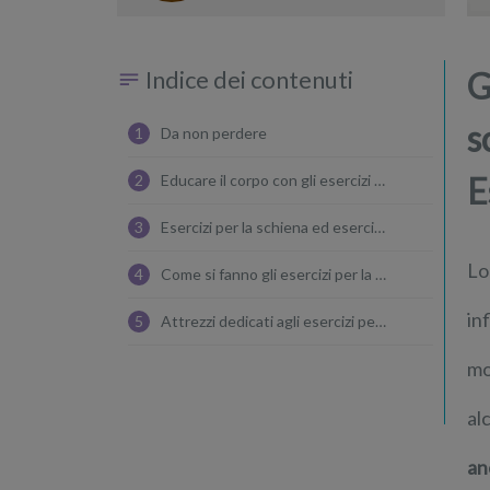
Indice dei contenuti
G
s
1
Da non perdere
E
2
Educare il corpo con gli esercizi posturali
3
Esercizi per la schiena ed esercizi posturali
Lo
4
Come si fanno gli esercizi per la schiena e la ginnastica posturale?
in
5
Attrezzi dedicati agli esercizi per la schiena
mo
al
an