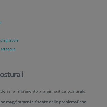
no
e pieghevole
o ad acqua
osturali
do si fa riferimento alla ginnastica posturale.
o che maggiormente risente delle problematiche