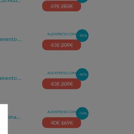
cizi Add…
69
€
283
€
ALIEXPRESS.COM
–80%
namento …
43
€
209
€
ALIEXPRESS.COM
–80%
namento …
43
€
209
€
ALIEXPRESS.COM
–76%
unziona…
40
€
169
€