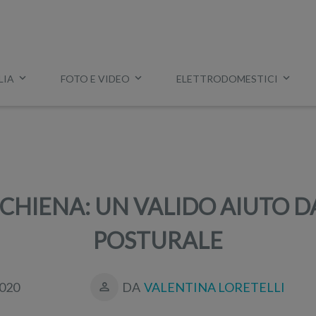
LIA
FOTO E VIDEO
ELETTRODOMESTICI
Esempio:
miglior tv
,
lavatrice slim
,
aspirapolvere Dyson
, ec
 SCHIENA: UN VALIDO AIUTO 
POSTURALE
020
DA
VALENTINA LORETELLI