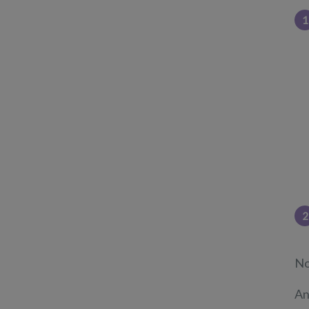
1
2
No
An