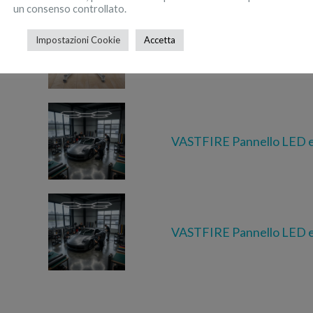
un consenso controllato.
Impostazioni Cookie
Accetta
NONE Porta manubri reg
VASTFIRE Pannello LED 
VASTFIRE Pannello LED 