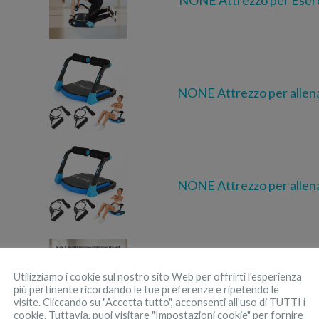
NONE Attrezzo per Eser
NONE Attrezzo per alle
NONE Attrezzo per alle
NONE Set Pilates Multif
Utilizziamo i cookie sul nostro sito Web per offrirti l'esperienza
più pertinente ricordando le tue preferenze e ripetendo le
visite. Cliccando su "Accetta tutto", acconsenti all'uso di TUTTI i
cookie. Tuttavia, puoi visitare "Impostazioni cookie" per fornire