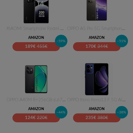
XIAOMI Smartphone Redmi Note 1…
OPPO A5 Pro 5G Smartphone, Fot…
AMAZON
AMAZON
–59%
–51%
189
€
455€
170
€
344€
OPPO A40M 8+256GB 6.67" 4G Spa…
OPPO Reno Reno13 F 5G AI Smart…
AMAZON
AMAZON
–44%
–38%
124
€
220€
235
€
380€