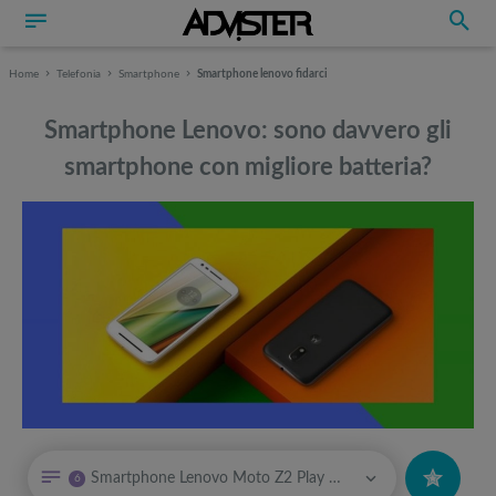
Home
Telefonia
Smartphone
Smartphone lenovo fidarci
Smartphone Lenovo: sono davvero gli
smartphone con migliore batteria?
Può interessarti anche
Può interessarti anche
Smartphone Lenovo Moto Z2 Play | Smartphone con migliore batteria
6
Smartphone POCOPHONE, la guida al side project di Xiaomi
Attrezzi sportivi a metà prezzo Black Friday: Tapis roulant, cyclette,