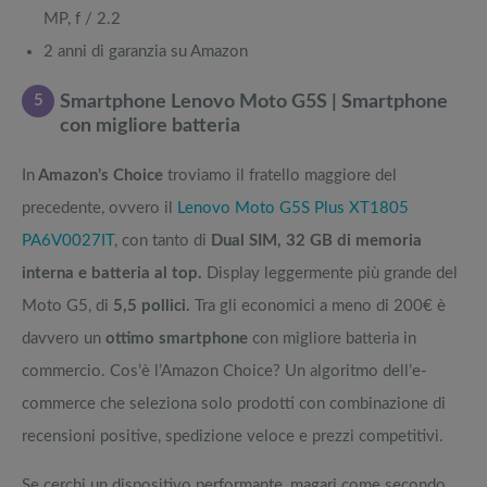
MP, f / 2.2
2 anni di garanzia su Amazon
5
Smartphone Lenovo Moto G5S | Smartphone
con migliore batteria
In
Amazon’s Choice
troviamo il fratello maggiore del
precedente, ovvero il
Lenovo Moto G5S Plus XT1805
PA6V0027IT
, con tanto di
Dual SIM, 32 GB di memoria
interna e batteria al top.
Display leggermente più grande del
Moto G5, di
5,5 pollici.
Tra gli economici a meno di 200€ è
davvero un
ottimo smartphone
con migliore batteria in
commercio. Cos’è l’Amazon Choice? Un algoritmo dell’e-
commerce che seleziona solo prodotti con combinazione di
recensioni positive, spedizione veloce e prezzi competitivi.
Se cerchi un dispositivo performante, magari come secondo