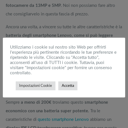
fotocamere da 13MP e 5MP.
Noi non possiamo fare altro
che consigliarvelo in questa fascia di prezzo.
Ancora una volta, a vincere su tutte le altre caratteristriche è la
batteria degli smartphone Lenovo, come si può leggere
dalle opinioni degli utenti.
Le recensioni di chi ha acquistato
Utilizziamo i cookie sul nostro sito Web per offrirti
l'esperienza più pertinente ricordando le tue preferenze e
lo smartphone Lenovo P2 sono davvero ottime, con un
ripetendo le visite. Cliccando su "Accetta tutto",
punteggio che sfiora le 5 stelle malgrado la mole di
acconsenti all'uso di TUTTI i cookie. Tuttavia, puoi
visitare "Impostazioni cookie" per fornire un consenso
recensioni (ben 438)
, eccone alcune:
controllato.
4
Smartphone Lenovo Moto G5 | Smartphone
Impostazioni Cookie
Accetta
con migliore batteria
Sempre
a meno di 200€
troviamo questo
smartphone
economico con una batteria super potente.
Tra le
caratteristiche di
questo smartphone Lenovo
abbiamo un