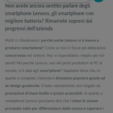
pedane vibranti
Non avete ancora sentito parlare degli
Smartphone BlackView: Recensioni e opinioni sui rugged, la guida
Migliori smart TV in offerta Black Friday: da NON PERDERE
smartphone Lenovo, gli smartphone con
migliore batteria? Rimarrete sopresi dai
La tanto attesa nuova linea di iPhone 13 è arrivata: ve la presentiamo
Offerte robot aspirapolvere da non perdere nella Black Friday Week
progressi dell’azienda
Quali sono i migliori smartphone pieghevoli sul mercato?
Tavola SUP prezzo: i migliori Stand Up Paddle gonfiabili dell’anno
Molti si chiederanno:
perchè anche Lenovo si è messa a
produrre smartphone?
Come se non ci fosse già abbastanza
concorrenza
nel settore. Noi vi rispondiamo: meglio per noi
utenti! Ma perché Lenovo, uno dei primi produttori di PC al
mondo, si è data agli
smartphone
? Sappiamo bene che, in
quanto a computer, l’azienda è
diventata popolare grazie ad
un design gradevole
. Il tutto naturalmente non slegato da
prestazioni di buon livello e prezzi accessibili
. In quanto a
smartphone Lenovo possiamo dire che
i cinesi le stanno
provando tutte per differenziarsi dalla massa e superare i