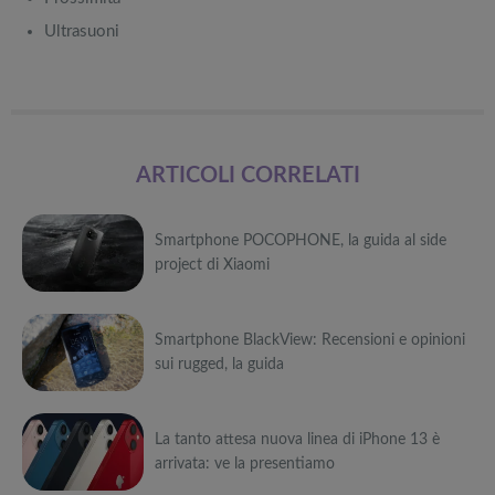
Ultrasuoni
ARTICOLI CORRELATI
Smartphone POCOPHONE, la guida al side
project di Xiaomi
Può
Smartphone BlackView: Recensioni e opinioni
interessarti anche
sui rugged, la guida
Attrezzi
sportivi a
Può
metà prezzo
Migliori smart
Black Friday:
La tanto attesa nuova linea di iPhone 13 è
interessarti anche
TV in offerta
Tapis roulant,
arrivata: ve la presentiamo
Black Friday:
cyclette,
Attrezzi
Offerte robot