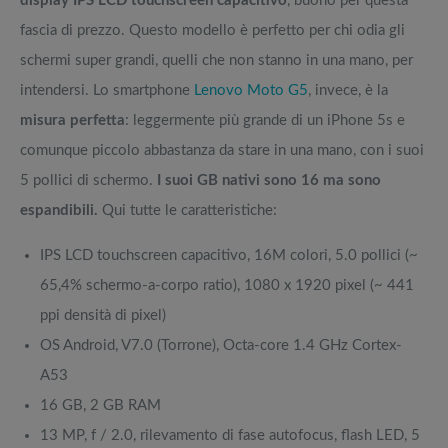
display IPS LCD touchscreen capacitivo
, buono per questa
fascia di prezzo. Questo modello è perfetto per chi odia gli
schermi super grandi, quelli che non stanno in una mano, per
intendersi. Lo smartphone
Lenovo Moto G5
, invece, è la
misura perfetta
: leggermente più grande di un iPhone 5s e
comunque piccolo abbastanza da stare in una mano, con i suoi
5 pollici di schermo.
I suoi GB nativi sono 16 ma sono
espandibili.
Qui tutte le caratteristiche:
IPS LCD touchscreen capacitivo, 16M colori, 5.0 pollici (~
65,4% schermo-a-corpo ratio), 1080 x 1920 pixel (~ 441
ppi densità di pixel)
OS Android, V7.0 (Torrone), Octa-core 1.4 GHz Cortex-
A53
16 GB, 2 GB RAM
13 MP, f / 2.0, rilevamento di fase autofocus, flash LED, 5