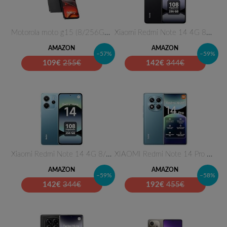
Motorola moto g15 (8/256GB, Do…
Xiaomi Redmi Note 14 4G 8GB RA…
AMAZON
AMAZON
–57%
–59%
109
€
255€
142
€
344€
Xiaomi Redmi Note 14 4G 8/256G…
XIAOMI Redmi Note 14 Pro 8+256…
AMAZON
AMAZON
–59%
–58%
142
€
344€
192
€
455€