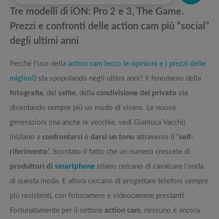
dell’anno
pedane vibranti
Tre modelli di iON: Pro 2 e 3, The Game.
Meglio la nuova Insta 360 One R o la GoPro Max? Il confronto
Migliori smart TV in offerta Black Friday: da NON PERDERE
Prezzi e confronti delle action cam più “social”
definitivo
degli ultimi anni
La GoPro Hero 9 è la migliore action cam di sempre?
Offerte robot aspirapolvere da non perdere nella Black Friday Week
Perché l’uso della
action cam (ecco le opinioni e i prezzi delle
Arriva DJI Osmo Pocket versione 2: mini come prima, sempre più smart
Tavola SUP prezzo: i migliori Stand Up Paddle gonfiabili dell’anno
migliori)
sta spopolando negli ultimi anni? Il fenomeno della
fotografia
, del
selfie
, della
condivisione del privato
sta
diventando sempre più un modo di vivere. Le nuove
generazioni (ma anche le vecchie, vedi Gianluca Vacchi)
iniziano a
confrontarsi
e
darsi un tono
attraverso il “
self-
riferimento
”. Scontato il fatto che un numero crescete di
produttori di
smartphone
stiano cercano di cavalcare l’onda
di questa moda. E allora cercano di progettare telefoni sempre
più resistenti, con fotocamere e videocamere prestanti.
Fortunatamente per il settore
action cam
, nessuno è ancora