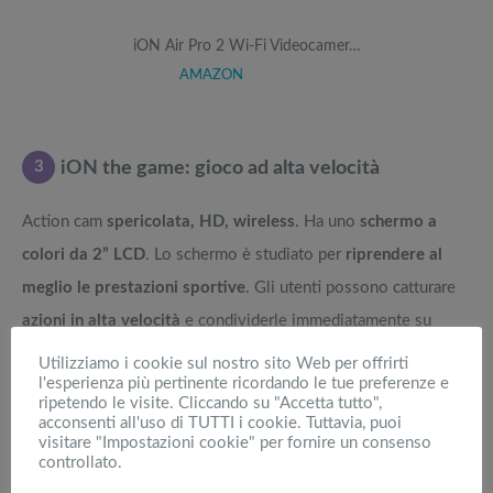
iON Air Pro 2 Wi-Fi Videocamer…
AMAZON
3
iON the game: gioco ad alta velocità
Action cam
spericolata, HD, wireless
. Ha uno
schermo a
colori da 2” LCD
. Lo schermo è studiato per
riprendere al
meglio le prestazioni sportive
. Gli utenti possono catturare
azioni in alta velocità
e condividerle immediatamente su
Facebook
e
You Tube
tramite WiFi. Il tutto tramite l’
app iON
Utilizziamo i cookie sul nostro sito Web per offrirti
l'esperienza più pertinente ricordando le tue preferenze e
Camera
. Questa action cam compatta ed ergonomica viene
ripetendo le visite. Cliccando su "Accetta tutto",
venduta
completa di accessori
. Pesa
145gr
e ha una
batteria
acconsenti all'uso di TUTTI i cookie. Tuttavia, puoi
visitare "Impostazioni cookie" per fornire un consenso
1200 mAh, la carica dura circa 2,5h
.
controllato.