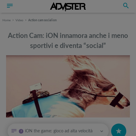
Home
Video
Action cam social ion
Action Cam: iON innamora anche i meno
sportivi e diventa “social”
Può interessarti anche
Può interessarti anche
iON the game: gioco ad alta velocità
3
Le camere 360 creano immagini spettacolari: i migliori dispositivi
Attrezzi sportivi a metà prezzo Black Friday: Tapis roulant, cyclette,