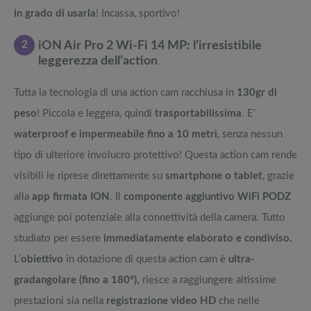
in grado di usarla
! Incassa, sportivo!
2
iON Air Pro 2 Wi-Fi 14 MP: l’irresistibile
leggerezza dell’action
Tutta la tecnologia di una action cam racchiusa in
130gr di
peso
! Piccola e leggera, quindi
trasportabilissima
. E’
waterproof e impermeabile fino a 10 metri
, senza nessun
tipo di ulteriore involucro protettivo! Questa action cam rende
visibili le riprese direttamente su
smartphone o tablet
, grazie
alla
app firmata ION
. Il
componente aggiuntivo WiFi PODZ
aggiunge poi potenziale alla connettività della camera. Tutto
studiato per essere
immediatamente elaborato e condiviso.
L’
obiettivo
in dotazione di questa action cam è
ultra-
gradangolare (fino a 180°),
riesce a raggiungere altissime
prestazioni sia nella
registrazione video HD
che nelle