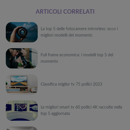
ARTICOLI CORRELATI
La top 5 delle fotocamere mirrorless: ecco i
migliori modelli del momento
Può
Full frame economica: i modelli top 5 del
interessarti anche
momento
Attrezzi
sportivi a
Può
metà prezzo
Migliori smart
Black Friday:
interessarti anche
Classifica miglior tv 75 pollici 2023
TV in offerta
Tapis roulant,
Black Friday:
cyclette,
Attrezzi
Offerte robot
da NON
pedane
sportivi a
Può
aspirapolvere
PERDERE
vibranti
metà prezzo
da non
Migliori smart
Black Friday:
Le migliori smart tv 60 pollici 4K raccolte nella
interessarti anche
Tavola SUP
perdere nella
TV in offerta
Tapis roulant,
top 5 aggiornata
prezzo: i
Black Friday
Black Friday:
cyclette,
Attrezzi
migliori Stand
Week
Offerte robot
da NON
pedane
sportivi a
Può
Up Paddle
aspirapolvere
PERDERE
vibranti
metà prezzo