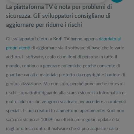
momento
pedane vibranti
La piattaforma TV è nota per problemi di
Full frame economica: i modelli top 5 del momento
Migliori smart TV in offerta Black Friday: da NON PERDERE
sicurezza. Gli sviluppatori consigliano di
aggiornare per ridurre i rischi
Classifica miglior tv 75 pollici 2023
Offerte robot aspirapolvere da non perdere nella Black Friday Week
Gli sviluppatori dietro a
Kodi TV
hanno appena
ricordato ai
Le migliori smart tv 60 pollici 4K raccolte nella top 5 aggiornata
Tavola SUP prezzo: i migliori Stand Up Paddle gonfiabili dell’anno
propri utenti
di aggiornare sia il software di base che le varie
add-on. Il software, usato da milioni di persone in tutto il
mondo, continua a generare polemiche perché consente di
guardare canali e materiale protetto da copyright e barriere di
geolocalizzazione. Ma non solo, perché pone anche notevoli
rischi, soprattutto riguardo alla scarsa sicurezza informatica di
molte add-on che vengono scaricate per accedere a contenuti
speciali. I suoi creatori lo ammettono apertamente: Kodi non
sarà mai sicuro al 100%, ma effettuare regolari update è la
miglior difesa contro il malware che si può acquisire dalla