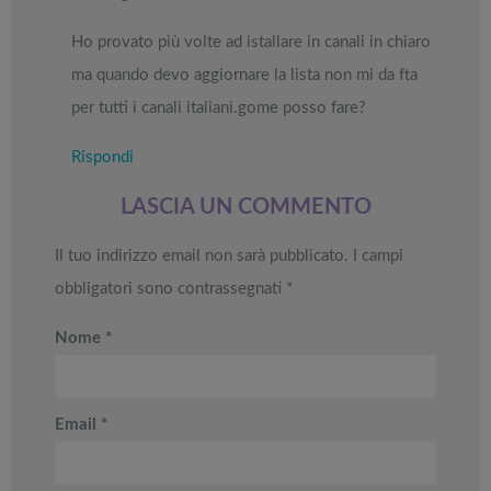
perdere nella
TV in offerta
Tapis roulant,
prezzo: i
Black Friday
Black Friday:
cyclette,
migliori Stand
Week
Offerte robot
Ho provato più volte ad istallare in canali in chiaro
da NON
pedane
Up Paddle
aspirapolvere
PERDERE
vibranti
ma quando devo aggiornare la lista non mi da fta
gonfiabili
da non
dell’anno
Tavola SUP
perdere nella
per tutti i canali italiani.gome posso fare?
prezzo: i
Black Friday
migliori Stand
Week
Rispondi
Up Paddle
gonfiabili
dell’anno
LASCIA UN COMMENTO
Il tuo indirizzo email non sarà pubblicato.
I campi
obbligatori sono contrassegnati
*
Nome
*
Email
*