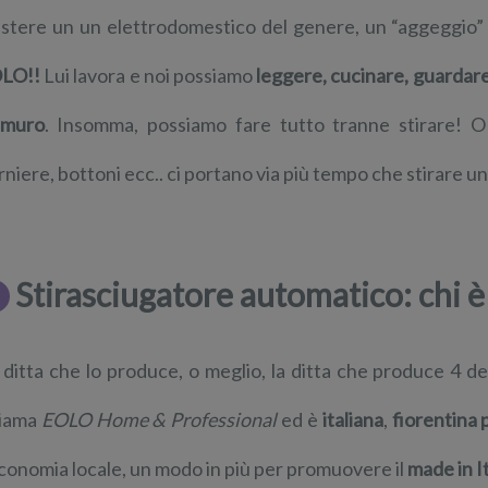
istere un un elettrodomestico del genere, un “aggeggio
LO!!
Lui lavora e noi possiamo
leggere, cucinare, guardare
 muro
. Insomma, possiamo fare tutto tranne stirare! O 
rniere, bottoni ecc.. ci portano via più tempo che stirare 
Stirasciugatore automatico: chi è
 ditta che lo produce, o meglio, la ditta che produce 4 dei
iama
EOLO Home & Professional
ed è
italiana
,
fiorentina 
economia locale, un modo in più per promuovere il
made in I