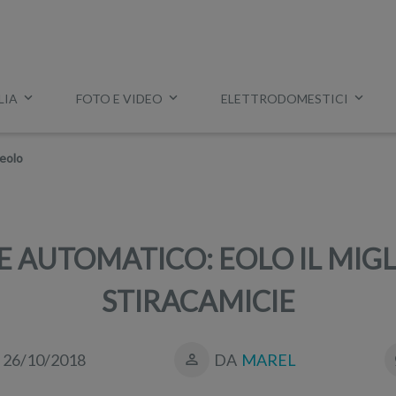
LIA
FOTO E VIDEO
ELETTRODOMESTICI
Esempio:
miglior tv
,
lavatrice slim
,
aspirapolvere Dyson
, ec
 eolo
 AUTOMATICO: EOLO IL MIG
STIRACAMICIE
26/10/2018
DA
MAREL