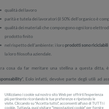
qualità del lavoro
parità e tutela dei lavoratori (il 50% dell’organico è co
qualità dei materiali che compongono ogni loro elettro
prodotto finito
nel rispetto dell’ambiente: i loro
prodotti sono riciclabil
la loro filosofia aziendale.
tra cosa da far meritare una stellina a questa ditta, è
sponsability
”, Eolo infatti, devolve parte degli utili ad 
darci di questa azienda e scoprirne i prodotti innovativi.
Utilizziamo i cookie sul nostro sito Web per offrirti l'esperienza
più pertinente ricordando le tue preferenze e ripetendo le
visite. Cliccando su "Accetta tutto", acconsenti all'uso di TUTTI i
cookie. Tuttavia, puoi visitare "Impostazioni cookie" per fornire