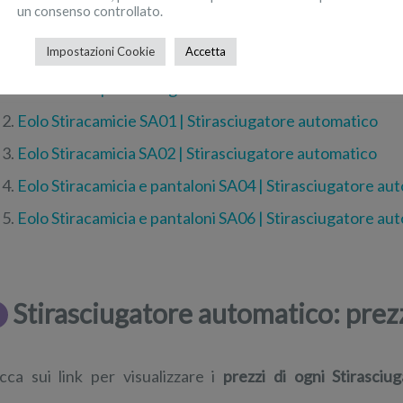
un consenso controllato.
Stirasciugatore automatico: indic
Impostazioni Cookie
Accetta
CleanMaxx | Stirasciugatore automatico
Eolo Stiracamicie SA01 | Stirasciugatore automatico
Eolo Stiracamicia SA02 | Stirasciugatore automatico
Eolo Stiracamicia e pantaloni SA04 | Stirasciugatore au
Eolo Stiracamicia e pantaloni SA06 | Stirasciugatore au
Stirasciugatore automatico: prez
icca sui link per visualizzare i
prezzi di ogni Stirasciu