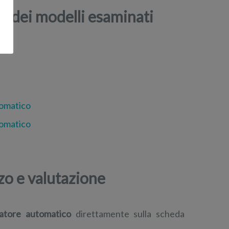
e dei modelli esaminati
tomatico
tomatico
zo e valutazione
gatore automatico
direttamente sulla scheda