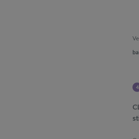
Ve
ba
4
CL
st