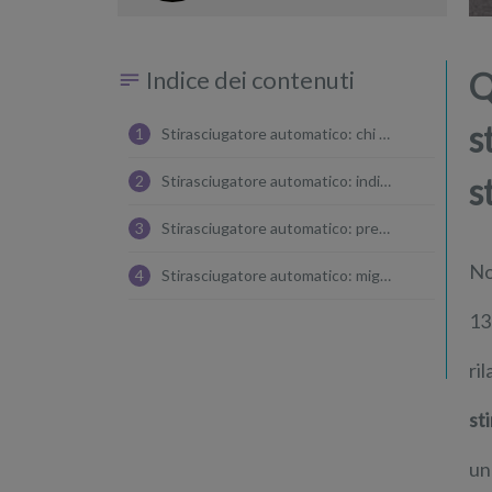
Indice dei contenuti
Q
s
1
Stirasciugatore automatico: chi è Eolo
s
2
Stirasciugatore automatico: indice dei modelli esaminati
3
Stirasciugatore automatico: prezzo e valutazione
No
4
Stirasciugatore automatico: migliori modelli
13
ri
st
un