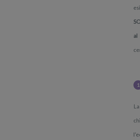
es
SO
al
ce
1
La
ch
l’