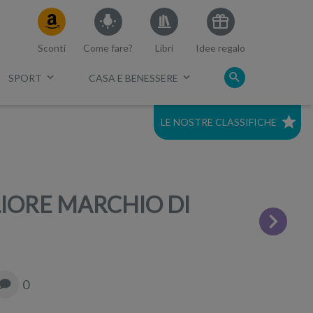
Sconti
Come fare?
Libri
Idee regalo
SPORT
CASA E BENESSERE
LE NOSTRE CLASSIFICHE
c.
Migliori mirrorless 2021
Migliore Full Frame economica
LIORE MARCHIO DI
Miglior tv 75 pollici
Migliori smart tv 60
0
Migliori tv 40