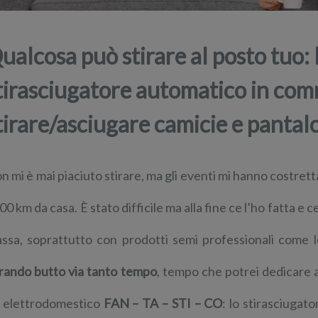
ualcosa può stirare al posto tuo: 
tirasciugatore automatico in com
tirare/asciugare camicie e pantal
n mi è mai piaciuto stirare, ma gli eventi mi hanno costretta
00 km da casa. È stato difficile ma alla fine ce l’ho fatta e
lassa, soprattutto con prodotti semi professionali come 
irando butto via tanto tempo
, tempo che potrei dedicare a
 elettrodomestico
FAN – TA – STI – CO
: lo stirasciuga