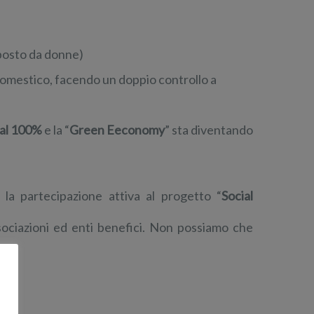
mposto da donne)
domestico, facendo un doppio controllo a
i al 100%
e la “
Green Eeconomy
” sta diventando
 la partecipazione attiva al progetto “
Social
associazioni ed enti benefici. Non possiamo che