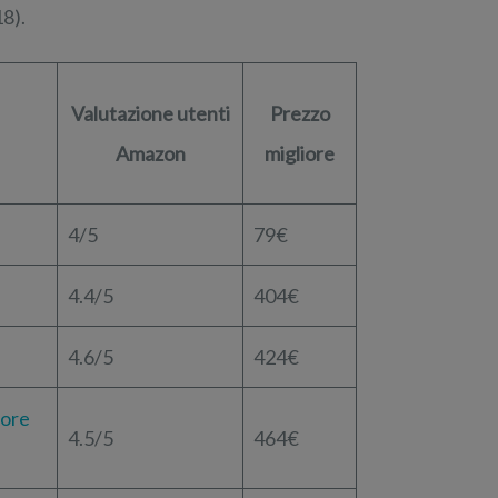
18).
Valutazione utenti
Prezzo
Amazon
migliore
4/5
79€
4.4/5
404€
4.6/5
424€
tore
4.5/5
464€