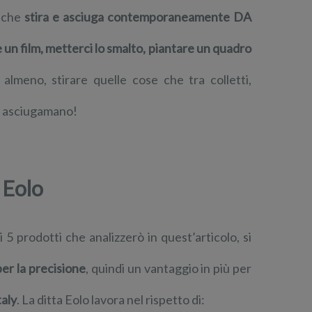
” che
stira e asciuga contemporaneamente DA
 un film, metterci lo smalto, piantare un quadro
almeno, stirare quelle cose che tra colletti,
un asciugamano!
 Eolo
 5 prodotti che analizzerò in quest’articolo, si
per la precisione
, quindi un vantaggio in più per
taly
. La ditta Eolo lavora nel rispetto di: