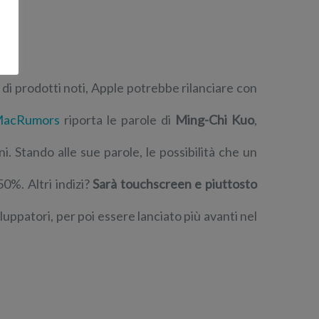
 di prodotti noti, Apple potrebbe rilanciare con
acRumors
riporta le parole di
Ming-Chi Kuo
,
i. Stando alle sue parole, le possibilità che un
50%. Altri indizi?
Sarà touchscreen e piuttosto
uppatori, per poi essere lanciato più avanti nel