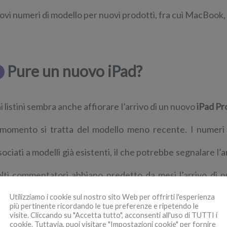
ovi numeri di modello per nuovi prodotti, fra cui MacBook
Pure un nuovo iPad?
i listini sembra anche affiorare l’arrivo di un nuovo
iPad Pro
 momento si tratta del modello meno recente. I numeri 
sociati a modelli già esistenti, il che potrebbe segnalare l
lti commentatori abbiano predetto da mesi l’arrivo di n
ocessori
Intel
Kaby Lake
.
Utilizziamo i cookie sul nostro sito Web per offrirti l'esperienza
più pertinente ricordando le tue preferenze e ripetendo le
visite. Cliccando su "Accetta tutto", acconsenti all'uso di TUTTI i
cookie. Tuttavia, puoi visitare "Impostazioni cookie" per fornire