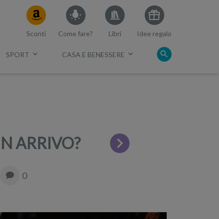
Sconti
Come fare?
Libri
Idee regalo
SPORT
CASA E BENESSERE
c.
IN ARRIVO?
0