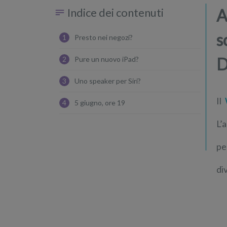
Indice dei contenuti
A
s
1
Presto nei negozi?
D
2
Pure un nuovo iPad?
3
Uno speaker per Siri?
Il
4
5 giugno, ore 19
L’
pe
di