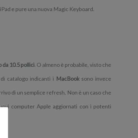
, iPad e pure una nuova Magic Keyboard.
 da 10.5 pollici
. O almeno è probabile, visto che
di catalogo indicanti i
MacBook
sono invece
’arrivo di un semplice refresh. Non è un caso che
uovi computer Apple aggiornati con i potenti