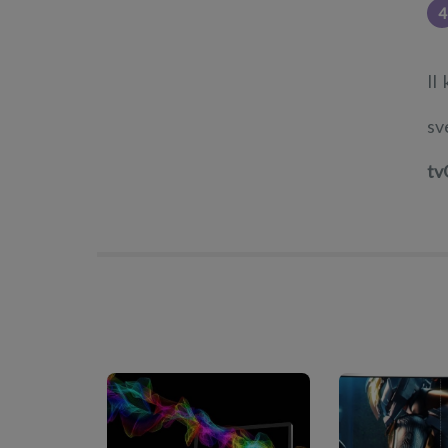
4
Il
sv
tv