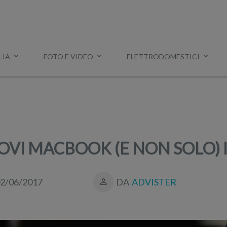
LIA
FOTO E VIDEO
ELETTRODOMESTICI
Esempio:
miglior tv
,
lavatrice slim
,
aspirapolvere Dyson
, ec
OVI MACBOOK (E NON SOLO) 
2/06/2017
DA
ADVISTER