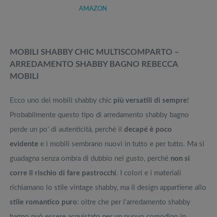
AMAZON
MOBILI SHABBY CHIC MULTISCOMPARTO –
ARREDAMENTO SHABBY BAGNO REBECCA
MOBILI
Ecco uno dei mobili shabby chic
più versatili di sempre
!
Probabilmente questo tipo di arredamento shabby bagno
perde un po’ di autenticità, perché il
decapé è poco
evidente
e i mobili sembrano nuovi in tutto e per tutto. Ma si
guadagna senza ombra di dubbio nel gusto, perché
non si
corre il rischio di fare pastrocchi
. I colori e i materiali
richiamano lo stile vintage shabby, ma il design appartiene allo
stile romantico puro
: oltre che per l’arredamento shabby
bagno può essere acquistato per un nuovo comodino in