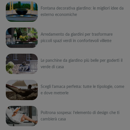
Fontana decorativa giardino: le migliori idee da
esterno economiche
Può
Arredamento da giardini per trasformare
interessarti anche
piccoli spazi verdi in confortevoli villette
Attrezzi
sportivi a
Può
metà prezzo
Migliori smart
Black Friday:
Le panchine da giardino più belle per goderti il
interessarti anche
TV in offerta
Tapis roulant,
verde di casa
Black Friday:
cyclette,
Attrezzi
Offerte robot
da NON
pedane
sportivi a
Può
aspirapolvere
PERDERE
vibranti
metà prezzo
da non
Migliori smart
Black Friday:
Scegli l’amaca perfetta: tutte le tipologie, come
interessarti anche
Tavola SUP
perdere nella
TV in offerta
Tapis roulant,
e dove metterle
prezzo: i
Black Friday
Black Friday:
cyclette,
Attrezzi
migliori Stand
Week
Offerte robot
da NON
pedane
sportivi a
Può
Up Paddle
aspirapolvere
PERDERE
vibranti
metà prezzo
gonfiabili
da non
Migliori smart
Black Friday:
Poltrona sospesa: l’elemento di design che ti
interessarti anche
dell’anno
Tavola SUP
perdere nella
TV in offerta
Tapis roulant,
cambierà casa
prezzo: i
Black Friday
Black Friday:
cyclette,
Attrezzi
migliori Stand
Week
Offerte robot
da NON
pedane
sportivi a