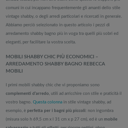
comuni in cui incappano frequentemente gli amanti dello stile
vintage shabby, o degli arredi particolari e ricercati in generale.
Abbiamo perciò selezionato in questo articolo i pezzi di
arredamento shabby bagno più in voga tra quelli più sobri ed
eleganti, per facilitare la vostra scelta.
MOBILI SHABBY CHIC PIÙ ECONOMICI –
ARREDAMENTO SHABBY BAGNO REBECCA
MOBILI
I primi mobili shabby chic che vi proponiamo sono
complementi d’arredo
, utili ad arricchire con stile e praticità il
vostro bagno.
Questa colonna
in stile vintage shabby, ad
esempio, è
perfetta per i bagni più piccoli
: non ingombra
(misura solo h 69,5 cm x l 31 cm x p 27 cm), ed è un
mobile
salvaspazio
a tutti gli effetti, per riporre pettini, phon,