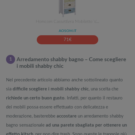
Homcom Cassettiera Mobiletto V…
AOSOM.IT
71
€
1
Arredamento shabby bagno – Come scegliere
i mobili shabby chic
Nel precedente articolo abbiamo anche sottolineato quanto
sia
difficile scegliere i mobili shabby chic
, una scelta che
richiede un certo buon gusto
. Infatti, per quanto il restauro
dei mobili possa essere effettuato con delicatezza e
moderazione, basterebbe
accostare
un arredamento shabby
bagno sensazionale
ad una parete sbagliata per ottenere un
effetto kitsch
, per non dire trash. Sono queste le trappole più