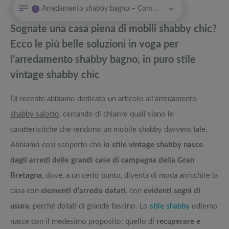
Arredamento shabby bagno – Come scegliere i mobili shabby chic
1
Fontana decorativa giardino: le migliori idee da esterno economiche
Attrezzi sportivi a metà prezzo Black Friday: Tapis roulant, cyclette,
pedane vibranti
Sognate una casa piena di mobili shabby chic?
Arredamento da giardini per trasformare piccoli spazi verdi in
Migliori smart TV in offerta Black Friday: da NON PERDERE
Ecco le più belle soluzioni in voga per
confortevoli villette
l’arredamento shabby bagno, in puro stile
Le panchine da giardino più belle per goderti il verde di casa
Offerte robot aspirapolvere da non perdere nella Black Friday Week
vintage shabby chic
Scegli l'amaca perfetta: tutte le tipologie, come e dove metterle
Tavola SUP prezzo: i migliori Stand Up Paddle gonfiabili dell’anno
Di recente abbiamo dedicato un articolo all’
arredamento
shabby salotto
, cercando di chiarire quali siano le
caratteristiche che rendono un mobile shabby davvero tale.
Abbiamo così scoperto che
lo stile vintage shabby nasce
dagli arredi delle grandi case di campagna della Gran
Bretagna
, dove, a un certo punto, diventa di moda arricchire la
casa con
elementi d’arredo datati
, con
evidenti segni di
usura
, perché dotati di grande fascino. Lo
stile shabby
odierno
nasce con il medesimo proposito: quello di
recuperare e