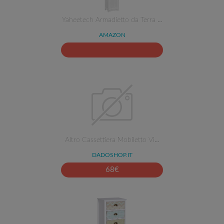
Yaheetech Armadietto da Terra …
AMAZON
Altro Cassettiera Mobiletto Vi…
DADOSHOP.IT
68
€