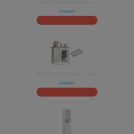
Rebecca Mobili Vetrinetta bian…
AMAZON
VASAGLE LIRY Collezione - Cred…
AMAZON