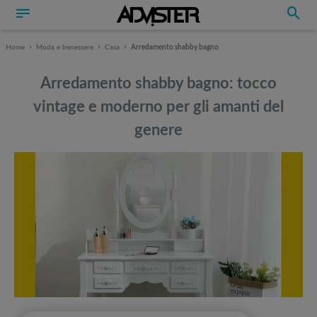
Home
Moda e benessere
Casa
Arredamento shabby bagno
Arredamento shabby bagno: tocco
vintage e moderno per gli amanti del
genere
Può interessarti anche
Può interessarti anche