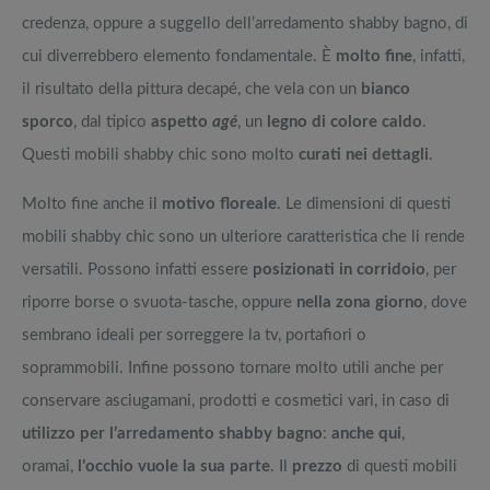
credenza, oppure a suggello dell’arredamento shabby bagno, di
cui diverrebbero elemento fondamentale. È
molto fine
, infatti,
il risultato della pittura decapé, che vela con un
bianco
sporco
, dal tipico
aspetto
agé
, un
legno di colore caldo
.
Questi mobili shabby chic sono molto
curati nei dettagli
.
Molto fine anche il
motivo floreale
. Le dimensioni di questi
mobili shabby chic sono un ulteriore caratteristica che li rende
versatili. Possono infatti essere
posizionati in corridoio
, per
riporre borse o svuota-tasche, oppure
nella zona giorno
, dove
sembrano ideali per sorreggere la tv, portafiori o
soprammobili. Infine possono tornare molto utili anche per
conservare asciugamani, prodotti e cosmetici vari, in caso di
utilizzo per l’arredamento shabby bagno
:
anche qui
,
oramai,
l’occhio vuole la sua parte
. Il
prezzo
di questi mobili