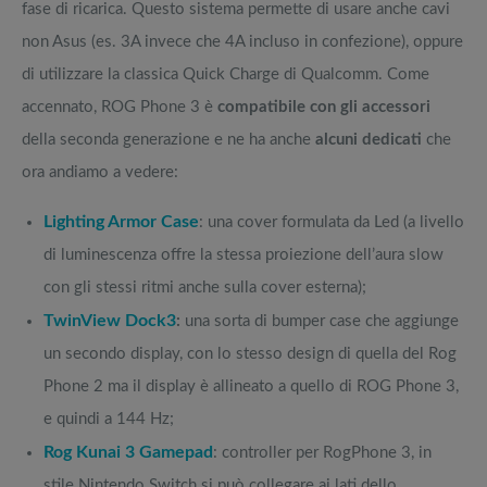
fase di ricarica. Questo sistema permette di usare anche cavi
non Asus (es. 3A invece che 4A incluso in confezione), oppure
di utilizzare la classica Quick Charge di Qualcomm. Come
accennato, ROG Phone 3 è
compatibile con gli accessori
della seconda generazione e ne ha anche
alcuni dedicati
che
ora andiamo a vedere:
Lighting Armor Case
: una cover formulata da Led (a livello
di luminescenza offre la stessa proiezione dell’aura slow
con gli stessi ritmi anche sulla cover esterna);
TwinView Dock3
:
una sorta di bumper case che aggiunge
un secondo display, con lo stesso design di quella del Rog
Phone 2 ma il display è allineato a quello di ROG Phone 3,
e quindi a 144 Hz;
Rog Kunai 3 Gamepad
: controller per RogPhone 3, in
stile Nintendo Switch si può collegare ai lati dello