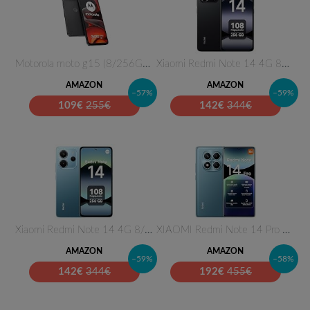
Motorola moto g15 (8/256GB, Do…
Xiaomi Redmi Note 14 4G 8GB RA…
AMAZON
AMAZON
–57%
–59%
109
€
255€
142
€
344€
Xiaomi Redmi Note 14 4G 8/256G…
XIAOMI Redmi Note 14 Pro 8+256…
AMAZON
AMAZON
–59%
–58%
142
€
344€
192
€
455€