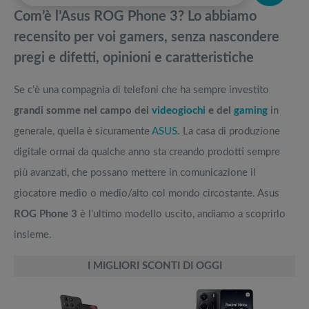
pedane vibranti
Com’è l’Asus ROG Phone 3? Lo abbiamo
Asus ROG Phone 5, la recensione del telefono “ultimate” per i gamers
Migliori smart TV in offerta Black Friday: da NON PERDERE
recensito per voi gamers, senza nascondere
pregi e difetti, opinioni e caratteristiche
Acer Aspire e Nitro: confronto dei nuovi PC da gaming
Offerte robot aspirapolvere da non perdere nella Black Friday Week
Se c’è una compagnia di telefoni che ha sempre investito
Migliori smartphone da gaming: quale comprare per essere sempre al
Tavola SUP prezzo: i migliori Stand Up Paddle gonfiabili dell’anno
grandi somme nel campo dei
videogiochi
e del
gaming
in
top
generale, quella è sicuramente
ASUS
. La casa di produzione
digitale ormai da qualche anno sta creando prodotti sempre
più avanzati, che possano mettere in comunicazione il
giocatore medio o medio/alto col mondo circostante. Asus
ROG Phone 3
è l’ultimo modello uscito, andiamo a scoprirlo
insieme.
I MIGLIORI SCONTI DI OGGI