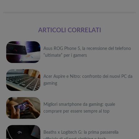
ARTICOLI CORRELATI
Asus ROG Phone 5, la recensione del telefono
“ultimate” per i gamers
Può
Acer Aspire e Nitro: confronto dei nuovi PC da
interessarti anche
gaming
Attrezzi
sportivi a
Può
metà prezzo
Migliori smart
Black Friday:
Migliori smartphone da gaming: quale
interessarti anche
TV in offerta
Tapis roulant,
comprare per essere sempre al top
Black Friday:
cyclette,
Attrezzi
Offerte robot
da NON
pedane
sportivi a
Può
aspirapolvere
PERDERE
vibranti
metà prezzo
da non
Migliori smart
Black Friday:
Beaths x Logitech G: la prima passerella
interessarti anche
Tavola SUP
perdere nella
TV in offerta
Tapis roulant,