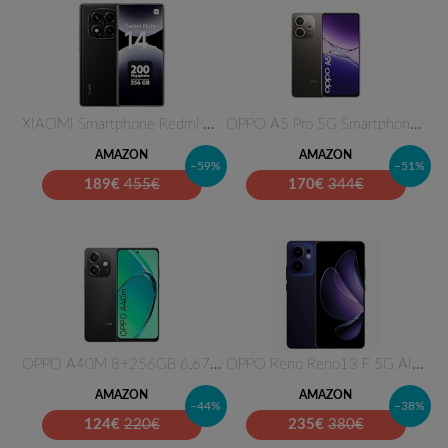
XIAOMI Smartphone Redmi Note 1…
OPPO A5 Pro 5G Smartphone, Fot…
AMAZON
AMAZON
–59%
–51%
189
€
455€
170
€
344€
OPPO A40M 8+256GB 6.67" 4G Spa…
OPPO Reno Reno13 F 5G AI Smart…
AMAZON
AMAZON
–44%
–38%
124
€
220€
235
€
380€