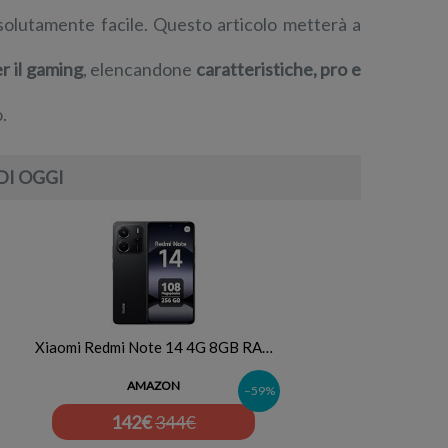
solutamente facile. Questo articolo metterà a
r il gaming
, elencandone
caratteristiche, pro e
.
DI OGGI
Xiaomi Redmi Note 14 4G 8GB RA…
AMAZON
–59%
142
€
344€