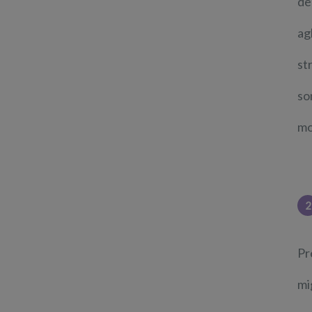
de
ag
st
so
mo
2
Pr
mi