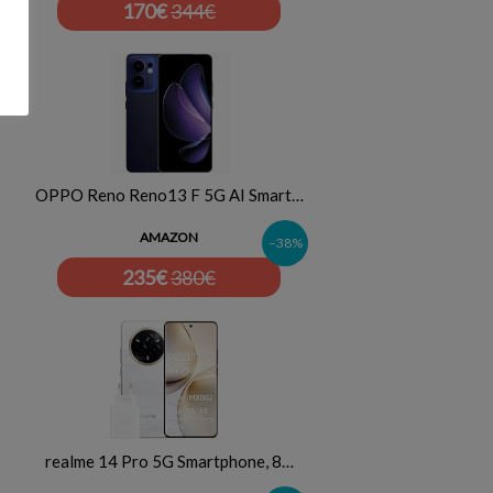
170
€
344€
OPPO Reno Reno13 F 5G AI Smart…
AMAZON
–38%
235
€
380€
realme 14 Pro 5G Smartphone, 8…