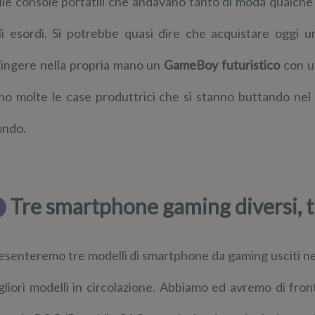
lle console portatili che andavano tanto di moda qualch
li esordi. Si potrebbe quasi dire che acquistare oggi
ringere nella propria mano un
GameBoy futuristico
con u
no molte le case produttrici che si stanno buttando nel 
ndo.
Tre smartphone gaming diversi, t
esenteremo tre modelli di smartphone da gaming usciti nel
gliori modelli in circolazione. Abbiamo ed avremo di fron