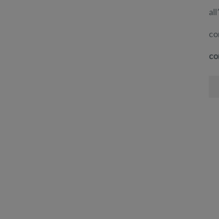
al
co
co