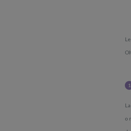
Le
Ol
1
La
o 