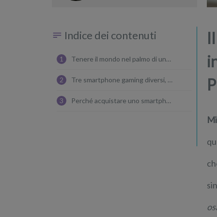
Indice dei contenuti
I
i
1
Tenere il mondo nel palmo di una mano
P
2
Tre smartphone gaming diversi, tre approcci diversi
3
Perché acquistare uno smartphone gaming nel 2018?
Mi
qu
ch
si
os