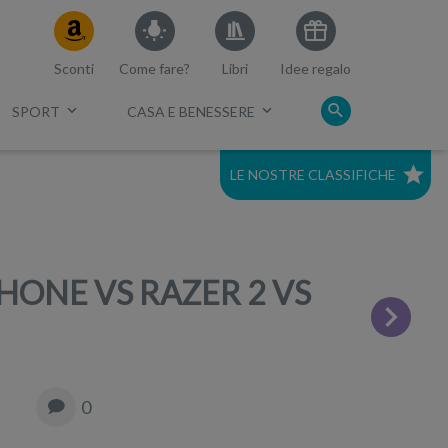
Sconti
Come fare?
Libri
Idee regalo
SPORT
CASA E BENESSERE
LE NOSTRE CLASSIFICHE
c.
Miglior smartphone gaming
HONE VS RAZER 2 VS
0