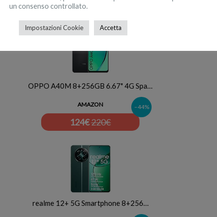
189
€
455€
un consenso controllato.
Impostazioni Cookie
Accetta
OPPO A40M 8+256GB 6.67" 4G Spa…
AMAZON
–44%
124
€
220€
realme 12+ 5G Smartphone 8+256…