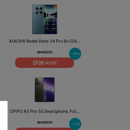
XIAOMI Redmi Note 14 Pro 8+256…
AMAZON
–58%
192
€
455€
OPPO A5 Pro 5G Smartphone, Fot…
AMAZON
–51%