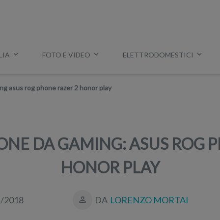
LIA
FOTO E VIDEO
ELETTRODOMESTICI
Esempio:
miglior tv
,
lavatrice slim
,
aspirapolvere Dyson
, ec
ng asus rog phone razer 2 honor play
NE DA GAMING: ASUS ROG P
HONOR PLAY
1/2018
DA
LORENZO MORTAI