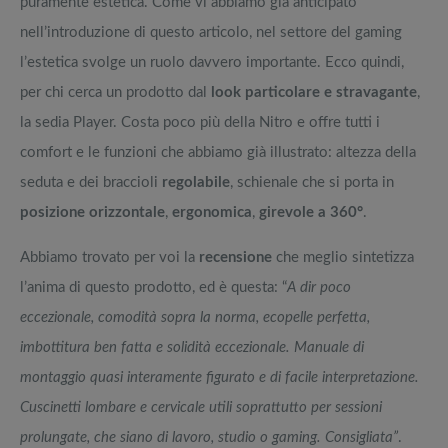
puramente estetica. Come vi abbiamo già anticipato
nell’introduzione di questo articolo, nel settore del gaming
l’estetica svolge un ruolo davvero importante. Ecco quindi,
per chi cerca un prodotto dal
look particolare e stravagante
,
la sedia Player. Costa poco più della Nitro e offre tutti i
comfort e le funzioni che abbiamo già illustrato: altezza della
seduta e dei braccioli
regolabile
, schienale che si porta in
posizione orizzontale
,
ergonomica
,
girevole a 360°
.
Abbiamo trovato per voi la
recensione
che meglio sintetizza
l’anima di questo prodotto, ed è questa: “
A dir poco
eccezionale, comodità sopra la norma, ecopelle perfetta,
imbottitura ben fatta e solidità eccezionale. Manuale di
montaggio quasi interamente figurato e di facile interpretazione.
Cuscinetti lombare e cervicale utili soprattutto per sessioni
prolungate, che siano di lavoro, studio o gaming. Consigliata”
.