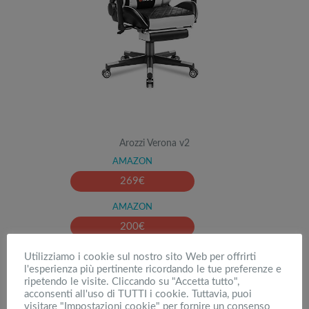
Arozzi Verona v2
AMAZON
269
€
AMAZON
200
€
Utilizziamo i cookie sul nostro sito Web per offrirti
l'esperienza più pertinente ricordando le tue preferenze e
ripetendo le visite. Cliccando su "Accetta tutto",
6
GT Player: Ergonomia di gioco al top
acconsenti all'uso di TUTTI i cookie. Tuttavia, puoi
visitare "Impostazioni cookie" per fornire un consenso