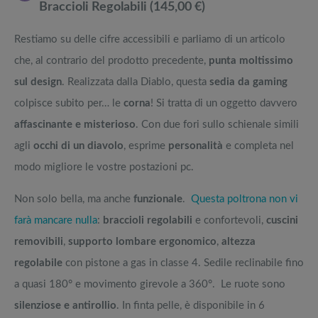
Braccioli Regolabili (145,00 €)
Restiamo su delle cifre accessibili e parliamo di un articolo
che, al contrario del prodotto precedente,
punta moltissimo
sul design
. Realizzata dalla Diablo, questa
sedia da gaming
colpisce subito per… le
corna
! Si tratta di un oggetto davvero
affascinante e misterioso
. Con due fori sullo schienale simili
agli
occhi di un diavolo
, esprime
personalità
e completa nel
modo migliore le vostre postazioni pc.
Non solo bella, ma anche
funzionale
.
Questa poltrona non vi
farà mancare nulla
:
braccioli regolabili
e confortevoli,
cuscini
removibili
,
supporto lombare ergonomico
,
altezza
regolabile
con pistone a gas in classe 4. Sedile reclinabile fino
a quasi 180° e movimento girevole a 360°. Le ruote sono
silenziose e antirollio
. In finta pelle, è disponibile in 6