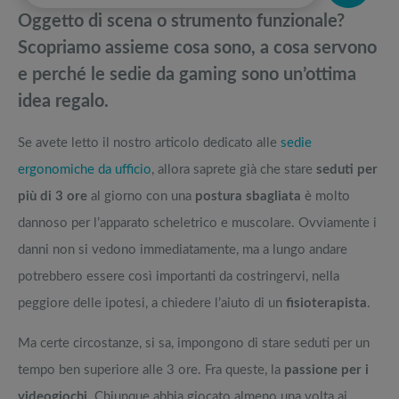
pedane vibranti
Oggetto di scena o strumento funzionale?
Acer Aspire e Nitro: confronto dei nuovi PC da gaming
Migliori smart TV in offerta Black Friday: da NON PERDERE
Scopriamo assieme cosa sono, a cosa servono
e perché le sedie da gaming sono un’ottima
Migliori smartphone da gaming: quale comprare per essere sempre al
Offerte robot aspirapolvere da non perdere nella Black Friday Week
idea regalo.
top
Beaths x Logitech G: la prima passerella ufficiale di eSport clothing e
Tavola SUP prezzo: i migliori Stand Up Paddle gonfiabili dell’anno
Se avete letto il nostro articolo dedicato alle
sedie
tech
ergonomiche
da ufficio
, allora saprete già che stare
seduti per
più di 3 ore
al giorno con una
postura sbagliata
è molto
dannoso per l’apparato scheletrico e muscolare. Ovviamente i
danni non si vedono immediatamente, ma a lungo andare
potrebbero essere così importanti da costringervi, nella
peggiore delle ipotesi, a chiedere l’aiuto di un
fisioterapista
.
Ma certe circostanze, si sa, impongono di stare seduti per un
tempo ben superiore alle 3 ore. Fra queste, la
passione per i
videogiochi
. Chiunque abbia giocato almeno una volta ai