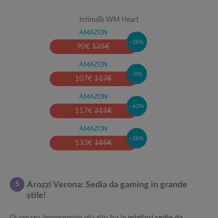
IntimaTe WM Heart
AMAZON
–28%
90
€
125
€
AMAZON
–9%
107
€
117
€
AMAZON
–62%
117
€
311
€
AMAZON
–28%
133
€
185
€
5
Arozzi Verona: Sedia da gaming in grande
stile!
Di prezzo leggermente più alto fra le
migliori sedie da