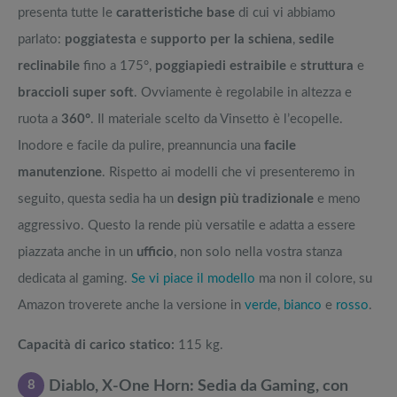
presenta tutte le
caratteristiche base
di cui vi abbiamo
parlato:
poggiatesta
e
supporto per la schiena
,
sedile
reclinabile
fino a 175°,
poggiapiedi estraibile
e
struttura
e
braccioli super soft
. Ovviamente è regolabile in altezza e
ruota a
360°
. Il materiale scelto da Vinsetto è l’ecopelle.
Inodore e facile da pulire, preannuncia una
facile
manutenzione
. Rispetto ai modelli che vi presenteremo in
seguito, questa sedia ha un
design più tradizionale
e meno
aggressivo. Questo la rende più versatile e adatta a essere
piazzata anche in un
ufficio
, non solo nella vostra stanza
dedicata al gaming.
Se vi piace il modello
ma non il colore, su
Amazon troverete anche la versione in
verde
,
bianco
e
rosso
.
Capacità di carico statico:
115 kg.
8
Diablo, X-One Horn: Sedia da Gaming, con