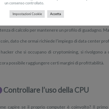
un consenso controllato.
rebbero “schiavi” di hacker che creano sofisticati schemi di
Impostazioni Cookie
Accetta
mputer in contemporanea. Strategia a suo modo genial
tenza di calcolo per mantenere un profilo di guadagno. M
tcoin, dato che ormai richiede l’impiego di data center pro
i hacker che si occupano di cryptomining, si rivolgono 
cora possibile raggiungere certi margini di profittabilità.
Controllare l’uso della CPU
me capire se il proprio computer è coinvolto? Il primo