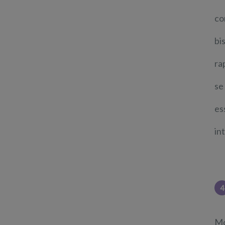
co
bi
ra
se
es
in
4
Mo