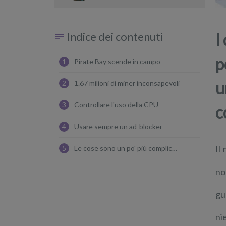
transazioni?
Indice dei contenuti
I
p
1
Pirate Bay scende in campo
u
2
1.67 milioni di miner inconsapevoli
3
Controllare l'uso della CPU
c
4
Usare sempre un ad-blocker
Il
5
Le cose sono un po' più complicate
no
gu
ni