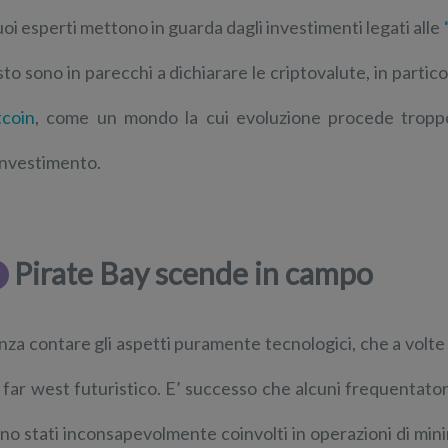
suoi esperti mettono in guarda dagli investimenti legati alle
sto sono in parecchi a dichiarare le criptovalute, in partic
tcoin
, come un mondo la cui evoluzione procede troppo
investimento.
Pirate Bay scende in campo
nza contare gli aspetti puramente tecnologici, che a volte
 far west futuristico. E’ successo che alcuni frequentatori d
ano stati inconsapevolmente coinvolti in operazioni di mini