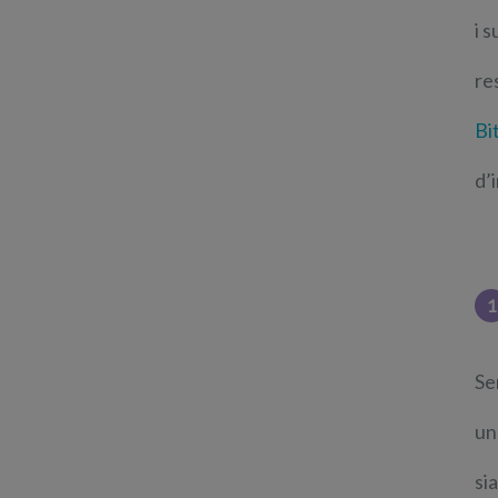
i 
re
Bi
d’
1
Se
un
si