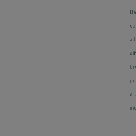
Ba
co
ad
di
br
pu
e
in