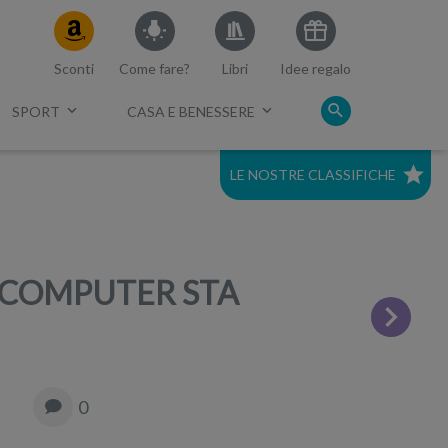
Sconti
Come fare?
Libri
Idee regalo
SPORT
CASA E BENESSERE
LE NOSTRE CLASSIFICHE
c.
Migliori mirrorless 2021
Migliore Full Frame economica
O COMPUTER STA
Miglior tv 75 pollici
Migliori smart tv 60
0
Migliori tv 40