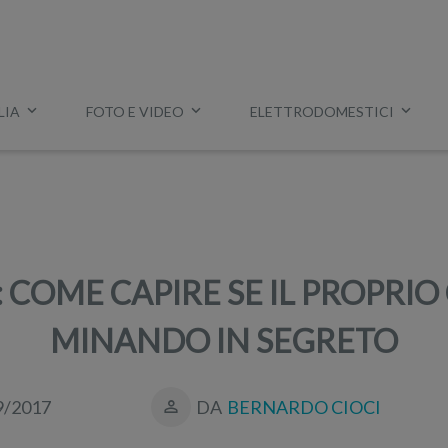
LIA
FOTO E VIDEO
ELETTRODOMESTICI
Esempio:
miglior tv
,
lavatrice slim
,
aspirapolvere Dyson
, ec
 COME CAPIRE SE IL PROPRI
MINANDO IN SEGRETO
9/2017
DA
BERNARDO CIOCI