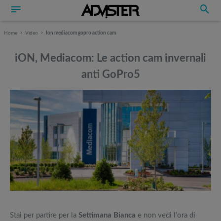
Home
Video
Ion mediacom gopro action cam
iON, Mediacom: Le action cam invernali
anti GoPro5
Può interessarti anche
Può interessarti anche
Stai per partire per la
Settimana Bianca
e non vedi l’ora di
La top 5 delle fotocamere mirrorless: ecco i migliori modelli del
Attrezzi sportivi a metà prezzo Black Friday: Tapis roulant, cyclette,