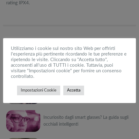
rating IPX4.
ARTICOLI CORRELATI
Utilizziamo i cookie sul nostro sito Web per offrirti
l'esperienza più pertinente ricordando le tue preferenze e
ripetendo le visite. Cliccando su "Accetta tutto",
Cyber Monday: Cos’è e come funziona il
acconsenti all'uso di TUTTI i cookie. Tuttavia, puoi
giorno di sconti post Black Friday
visitare "Impostazioni cookie" per fornire un consenso
controllato.
Può
Migliori vibratori Smart : il Rabbit domina
interessarti anche
Impostazioni Cookie
Accetta
incontrastato
Attrezzi
sportivi a
Può
metà prezzo
Migliori smart
Black Friday:
Incuriosito dagli smart glasses? La guida sugli
interessarti anche
TV in offerta
Tapis roulant,
occhiali intelligenti
Black Friday:
cyclette,
Attrezzi
Offerte robot
da NON
pedane
sportivi a
Può
aspirapolvere