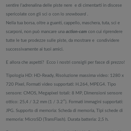
momento
pedane vibranti
sentire l’adrenalina delle piste nere e di cimentarti in discese
Full frame economica: i modelli top 5 del momento
Migliori smart TV in offerta Black Friday: da NON PERDERE
spericolate con gli sci o con lo
snowboard
.
Nella tua borsa, oltre a guanti, cappello, maschera, tuta, sci e
Classifica miglior tv 75 pollici 2023
Offerte robot aspirapolvere da non perdere nella Black Friday Week
scarponi, non può mancare una
action-cam
con cui riprendere
tutte le tue prodezze sulle piste, da mostrare e condividere
Le migliori smart tv 60 pollici 4K raccolte nella top 5 aggiornata
Tavola SUP prezzo: i migliori Stand Up Paddle gonfiabili dell’anno
successivamente ai tuoi amici.
E allora che aspetti? Ecco i nostri consigli per fasce di prezzo!
Tipologia HD: HD-Ready, Risoluzione massima video: 1280 x
720 Pixel, Formati video supportati: H.264, MPEG4. Tipo
sensore: CMOS, Megapixel totali: 8 MP, Dimensioni sensore
ottico: 25,4 / 3,2 mm (1 / 3.2″). Formati immagini supportati:
JPG. Supporto di memoria: Scheda di memoria, Tipi schede di
memoria: MicroSD (TransFlash). Durata batteria: 2,5 h.