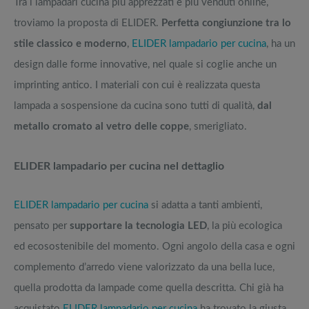
Tra i lampadari cucina più apprezzati e più venduti online,
troviamo la proposta di ELIDER.
Perfetta congiunzione tra lo
stile classico e moderno
,
ELIDER lampadario per cucina
, ha un
design dalle forme innovative, nel quale si coglie anche un
imprinting antico. I materiali con cui è realizzata questa
lampada a sospensione da cucina sono tutti di qualità,
dal
metallo cromato al vetro delle coppe
, smerigliato.
ELIDER lampadario per cucina nel dettaglio
ELIDER lampadario per cucina
si adatta a tanti ambienti,
pensato per
supportare la tecnologia LED
, la più ecologica
ed ecosostenibile del momento. Ogni angolo della casa e ogni
complemento d’arredo viene valorizzato da una bella luce,
quella prodotta da lampade come quella descritta. Chi già ha
acquistato
ELIDER lampadario per cucina
ha trovato la giusta