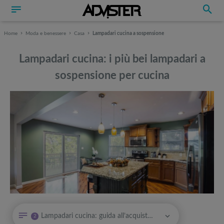
Home
Moda e benessere
Casa
Lampadari cucina a sospensione
Lampadari cucina: i più bei lampadari a
sospensione per cucina
Può interessarti anche
Può interessarti anche
Lampadari cucina: guida all’acquisto di una lampada a sospensione per cucina
2
Fontana decorativa giardino: le migliori idee da esterno economiche
Attrezzi sportivi a metà prezzo Black Friday: Tapis roulant, cyclette,