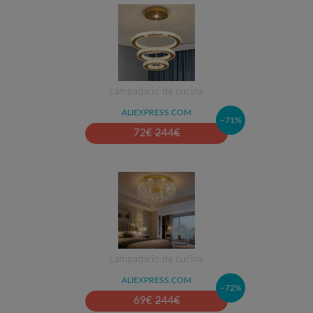
Lampadario da cucina
ALIEXPRESS.COM
–71%
72
€
244
€
Lampadario da cucina
ALIEXPRESS.COM
–72%
69
€
244
€