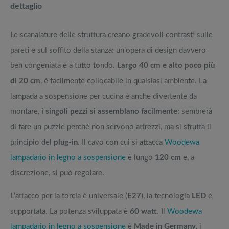
dettaglio
Le scanalature delle struttura creano gradevoli contrasti sulle
pareti e sul soffito della stanza: un’opera di design davvero
ben congeniata e a tutto tondo.
Largo 40 cm e alto poco più
di 20 cm
, è facilmente collocabile in qualsiasi ambiente. La
lampada a sospensione per cucina è anche divertente da
montare,
i singoli pezzi si assemblano facilmente
: sembrerà
di fare un puzzle perché non servono attrezzi, ma si sfrutta il
principio del
plug-in
. Il cavo con cui si attacca
Woodewa
lampadario in legno a sospensione
è lungo
120 cm
e, a
discrezione, si può regolare.
L’attacco per la torcia è universale (
E27
), la tecnologia
LED
è
supportata. La potenza sviluppata è
60 watt
. Il
Woodewa
lampadario in legno a sospensione
è
Made in Germany
, i