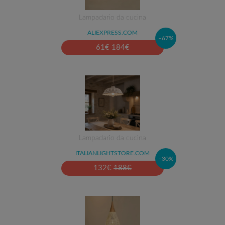
Lampadario da cucina
ALIEXPRESS.COM
–67%
61
€
184
€
Lampadario da cucina
ITALIANLIGHTSTORE.COM
–30%
132
€
188
€