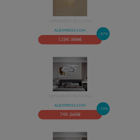
Lampadario da cucina
ALIEXPRESS.COM
–67%
128
€
388
€
Lampadario da cucina
ALIEXPRESS.COM
–72%
74
€
260
€