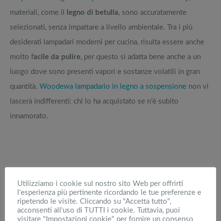
materiali, come il
legno di betulla
, sono accuratamente
selezionati, senza impattare a livello ambientale. Tra i più
desiderati lampadari moderni per cucina, risulta essere anche
molto f
acile da pulire
, per questo si adatta bene anche a un
luogo dove sono presenti vapori e sostanze volatili in gran
quantità.
Woodewa lampadario in legno a sospensione
non vi
lascerà indifferenti: chi lo ha acquistato se n’è subito
innamorato.
Utilizziamo i cookie sul nostro sito Web per offrirti
l'esperienza più pertinente ricordando le tue preferenze e
ripetendo le visite. Cliccando su "Accetta tutto",
acconsenti all'uso di TUTTI i cookie. Tuttavia, puoi
visitare "Impostazioni cookie" per fornire un consenso