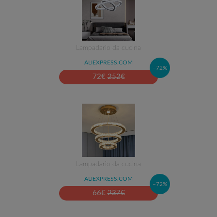
Lampadario da cucina
ALIEXPRESS.COM
–72%
72
€
252
€
Lampadario da cucina
ALIEXPRESS.COM
–72%
66
€
237
€