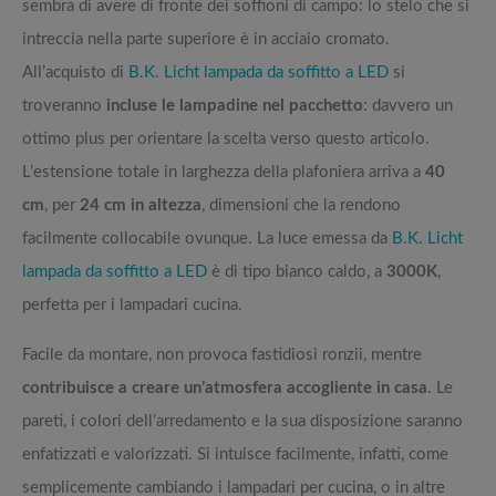
sembra di avere di fronte dei soffioni di campo: lo stelo che si
intreccia nella parte superiore è in acciaio cromato.
All’acquisto di
B.K. Licht lampada da soffitto a LED
si
troveranno
incluse le lampadine nel pacchetto
: davvero un
ottimo plus per orientare la scelta verso questo articolo.
L’estensione totale in larghezza della plafoniera arriva a
40
cm
, per
24 cm in altezza
, dimensioni che la rendono
facilmente collocabile ovunque. La luce emessa da
B.K. Licht
lampada da soffitto a LED
è di tipo bianco caldo, a
3000K
,
perfetta per i lampadari cucina.
Facile da montare, non provoca fastidiosi ronzii, mentre
contribuisce a creare un’atmosfera accogliente in casa
. Le
pareti, i colori dell’arredamento e la sua disposizione saranno
enfatizzati e valorizzati. Si intuisce facilmente, infatti, come
semplicemente cambiando i lampadari per cucina, o in altre