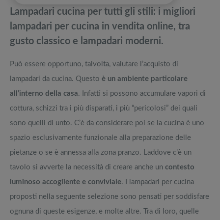
pedane vibranti
Lampadari cucina per tutti gli stili: i migliori
Arredamento da giardini per trasformare piccoli spazi verdi in
Migliori smart TV in offerta Black Friday: da NON PERDERE
lampadari per cucina in vendita online, tra
confortevoli villette
gusto classico e lampadari moderni.
Le panchine da giardino più belle per goderti il verde di casa
Offerte robot aspirapolvere da non perdere nella Black Friday Week
Può essere opportuno, talvolta, valutare l’acquisto di
Scegli l'amaca perfetta: tutte le tipologie, come e dove metterle
Tavola SUP prezzo: i migliori Stand Up Paddle gonfiabili dell’anno
lampadari da cucina. Questo
è un ambiente particolare
all’interno della casa
. Infatti si possono accumulare vapori di
cottura, schizzi tra i più disparati, i più “pericolosi” dei quali
sono quelli di unto. C’è da considerare poi se la cucina è uno
spazio esclusivamente funzionale alla preparazione delle
pietanze o se è annessa alla zona pranzo. Laddove c’è un
tavolo si avverte la necessità di creare anche un
contesto
luminoso accogliente e conviviale
. I lampadari per cucina
proposti nella seguente selezione sono pensati per soddisfare
ognuna di queste esigenze, e molte altre. Tra di loro, quelle