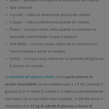
Select – permette di scegliere la dimensione del cubetto
Spie luminose
S (small) – indica la dimensione piccola del cubetto
L (large) – indica la dimensione grande del cubetto
Power – con luce verde, indica quando la macchina sta
lavorando trasformando l’acqua in ghiaccio
Add Water – con luce rossa, indica che la macchina è in
riserva d’acqua e quindi va riempita
Icefull – con luce rossa, indica che la vaschetta del ghiaccio
è piena e va svuotata
La
macchina del ghiaccio Aicok
, con la
parte esterna in
acciaio inossidabile,
ha un serbatoio pari a 1,9 litri, produce il
ghiaccio in 6-9 minuti (9 cubetti) e si riattiva automaticamente
man mano che la vaschetta viene svuotata.. In
24 ore
riesce a
distribuire circa
12 kg di cubetti di ghiaccio a forma di