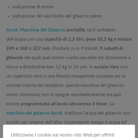
indicazione di errore
indicazione del secchiello del ghiaccio pieno
Aicok, Macchina del Ghiaccio
portatile
, ha il serbatoio
dell’acqua con una
capacità di 2,2 litri, pesa 10,2 kg e misura
249 x 360 x 327 mm.
Produce, in 6-9 minuti,
9 cubetti di
ghiaccio
dei quali può essere scelta una delle tre dimensioni e
riesce a distribuirne ben 12 kg in 24 ore. In
acciaio inox
con
un coperchio nero e una finestra trasparente oscurata per la
visione interna del serbatoio, questa macchina del ghiaccio,
molto silenziosa, non si spegne automaticamente ma può
essere
programmata all’avvio attraverso il timer.
La
macchina del ghiaccio Aicok
, riutilizza l’acqua del ghiaccio non
sciolto per crearne dell’altro risparmiando tempo e acqua ed
ha uno scarico sulla parte posteriore da utilizzare alla fine,
Utilizziamo i cookie sul nostro sito Web per offrirti