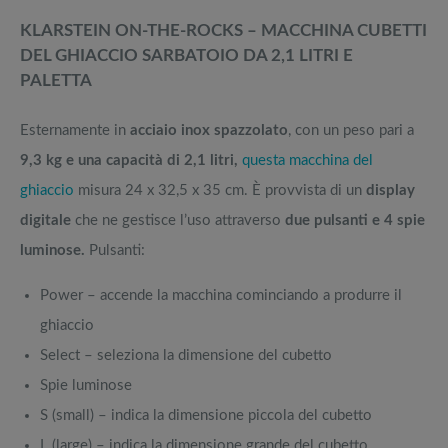
KLARSTEIN ON-THE-ROCKS – MACCHINA CUBETTI
DEL GHIACCIO SARBATOIO DA 2,1 LITRI E
PALETTA
Esternamente in
acciaio inox spazzolato
, con un peso pari a
9,3 kg e una capacità di 2,1 litri,
questa macchina del
ghiaccio
misura 24 x 32,5 x 35 cm. È provvista di un
display
digitale
che ne gestisce l’uso attraverso
due pulsanti e 4 spie
luminose.
Pulsanti:
Power – accende la macchina cominciando a produrre il
ghiaccio
Select – seleziona la dimensione del cubetto
Spie luminose
S (small) – indica la dimensione piccola del cubetto
L (large) – indica la dimensione grande del cubetto