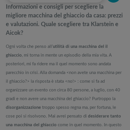
pedane vibranti
Informazioni e consigli per scegliere la
Idee regalo per chi ama cucinare: Cosa comprare agli aspiranti chef
Migliori smart TV in offerta Black Friday: da NON PERDERE
migliore macchina del ghiaccio da casa: prezzi
e valutazioni. Quale scegliere tra Klarstein e
Gasatore acqua frizzante: i modelli più venduti e recensiti
Offerte robot aspirapolvere da non perdere nella Black Friday Week
Aicok?
Forno a microonde: la guida ai migliori combinati, standard e grill XL
Tavola SUP prezzo: i migliori Stand Up Paddle gonfiabili dell’anno
Ogni volta che penso all’
utilità di una macchina del il
ghiaccio
, mi torna in mente un episodio della mia vita. A
posteriori, mi fa ridere ma il quel momento sono andata
parecchio in crisi. Alla domanda <non avete una macchina per
il ghiaccio?> la risposta è stata <no!> : come si fa ad
organizzare un evento con circa 80 persone, a luglio, con 40
gradi e non avere una macchina del ghiaccio? Purtroppo la
disorganizzazione
troppo spesso regna ma, per fortuna, le
cose poi si risolvono. Mai avrei pensato di
desiderare tanto
una macchina del ghiaccio
come in quel momento. In questo