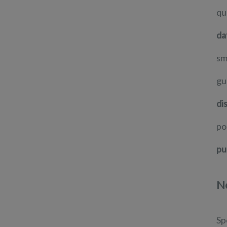
qu
da
sm
gu
di
po
pu
No
Sp