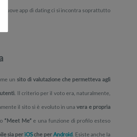
le nuove app di dating ci si incontra soprattutto
a
ome un
sito di valutazione che permetteva agli
 utenti
. Il criterio per il voto era, naturalmente,
mente il sito si è evoluto in una
vera e propria
to
“Meet Me”
e una funzione di profilo esteso
ile sia per
iOS
che per
Android
. Esiste anche la