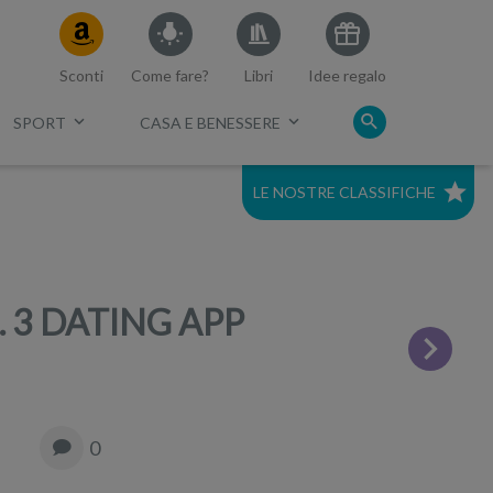
Sconti
Come fare?
Libri
Idee regalo
SPORT
CASA E BENESSERE
LE NOSTRE CLASSIFICHE
c.
Migliori mirrorless 2021
Migliore Full Frame economica
 3 DATING APP
Miglior tv 75 pollici
Migliori smart tv 60
0
Migliori tv 40