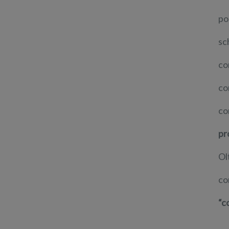
po
sc
co
co
co
pr
Ol
co
“c