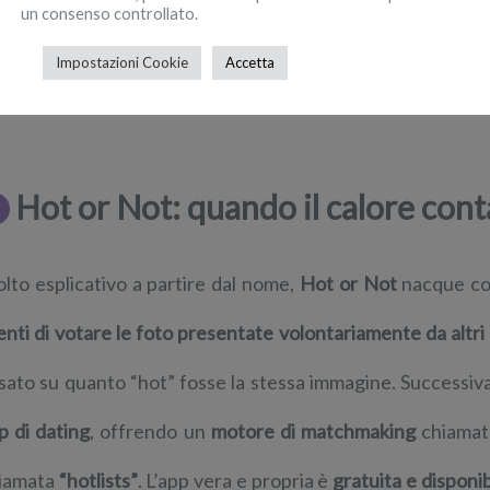
un consenso controllato.
nuncio personale sul quotidiano locale
. Oggi, invece, con 
Impostazioni Cookie
Accetta
a
giovani e giovanissimi.
Hot or Not: quando il calore cont
lto esplicativo a partire dal nome,
Hot or Not
nacque c
enti di votare le foto presentate volontariamente da altri
sato su quanto “hot” fosse la stessa immagine. Successiva
p di dating
, offrendo un
motore di matchmaking
chiama
iamata
“hotlists”
. L’app vera e propria è
gratuita e disponib