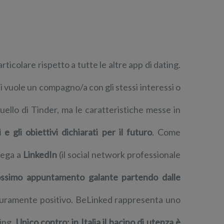
ticolare rispetto a tutte le altre app di dating.
i vuole un compagno/a con gli stessi interessi o
 quello di Tinder, ma le caratteristiche messe in
 e gli obiettivi dichiarati per il futuro
. Come
llega a
LinkedIn
(il social network professionale
rossimo appuntamento galante partendo dalle
icuramente positivo. BeLinked rappresenta uno
ting.
Unico contro: in Italia il bacino di utenza è