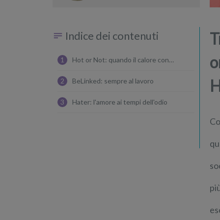
Indice dei contenuti
T
o
1
Hot or Not: quando il calore conta
H
2
BeLinked: sempre al lavoro
3
Hater: l'amore ai tempi dell'odio
Co
qu
so
pi
es