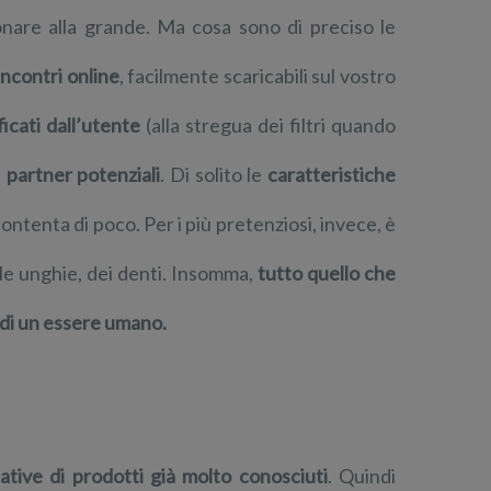
are alla grande. Ma cosa sono di preciso le
incontri online
, facilmente scaricabili sul vostro
ficati dall’utente
(alla stregua dei filtri quando
i
partner potenziali
. Di solito le
caratteristiche
contenta di poco. Per i più pretenziosi, invece, è
elle unghie, dei denti. Insomma,
tutto quello che
i di un essere umano.
native di prodotti già molto conosciuti
. Quindi