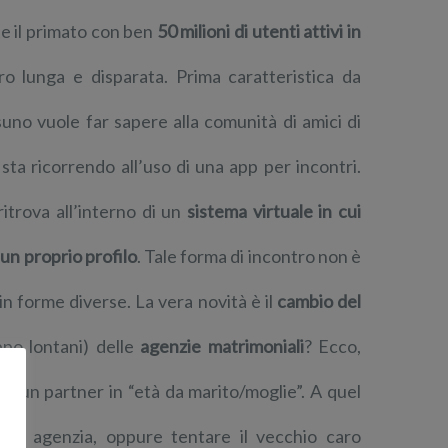
e il primato con ben
50 milioni di utenti attivi in
ero lunga e disparata. Prima caratteristica da
uno vuole far sapere alla comunità di amici di
ta ricorrendo all’uso di una app per incontri.
 ritrova all’interno di un
sistema virtuale in cui
un proprio profilo
. Tale forma di incontro non è
in forme diverse. La vera novità è il
cambio del
ppo lontani) delle
agenzie matrimoniali
? Ecco,
o un partner in “età da marito/moglie”. A quel
etta agenzia, oppure tentare il vecchio caro