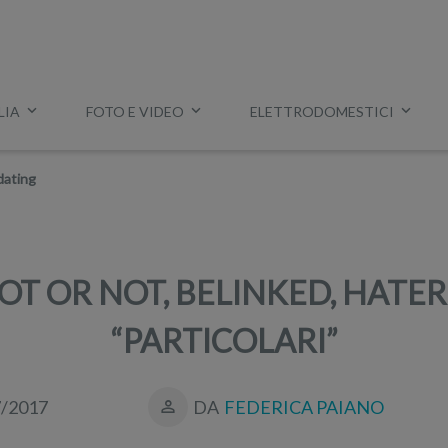
LIA
FOTO E VIDEO
ELETTRODOMESTICI
Esempio:
miglior tv
,
lavatrice slim
,
aspirapolvere Dyson
, ec
dating
OT OR NOT, BELINKED, HATER.
“PARTICOLARI”
7/2017
DA
FEDERICA PAIANO