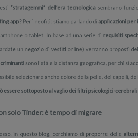
esti
“stratagemmi” dell’era tecnologica
sembrano funzion
ting app
? Per i neofiti: stiamo parlando di
applicazioni per 
artphone o tablet. In base ad una serie di
requisiti speci
ardate un negozio di vestiti online) verranno proposti de
scriminanti
sono l’età e la distanza geografica, per chi si ac
ssibile selezionare anche colore della pelle, dei capelli, d
ò essere sottoposto al vaglio dei filtri psicologici-cerebral
n solo Tinder: è tempo di migrare
esso, in questo blog, cerchiamo di proporre delle
alter