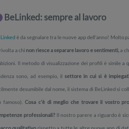
BeLinked: sempre al lavoro
Linked
è da segnalare tra le nuove app dell’anno! Molto par
rivolta a chi
non riesce a separare lavoro e sentimenti,
a ch
bizioni. Il metodo di visualizzazione dei profili è simile a
idenza sono, ad esempio, il
settore in cui si è impiegati
cilmente desumibile dal nome, il sistema di BeLinked si co
ù famoso).
Cosa c’è di meglio che trovare il vostro p
mpetenze professionali?
Il nostro parere a riguardo è s
acco qualitativo
rispetto a tutte le altre nuove app di da