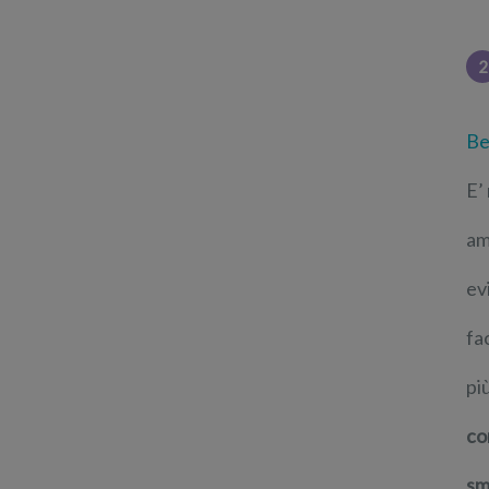
2
Be
E’ 
am
ev
fa
pi
co
sm