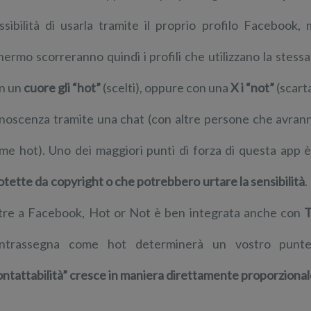
ssibilità di usarla tramite il proprio profilo Facebook,
hermo scorreranno quindi i profili che utilizzano la stessa
n un
cuore gli “hot”
(scelti), oppure con una
X i “not”
(scarta
noscenza tramite una chat (con altre persone che avranno
me hot). Uno dei maggiori punti di forza di questa app è
otette da copyright o che potrebbero urtare la sensibilità
.
tre a Facebook, Hot or Not è ben integrata anche con
T
ntrassegna come hot determinerà un vostro punte
ontattabilità” cresce in maniera direttamente proporzional