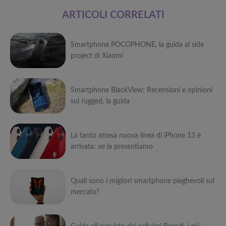
ARTICOLI CORRELATI
Smartphone POCOPHONE, la guida al side
project di Xiaomi
Può
Smartphone BlackView: Recensioni e opinioni
interessarti anche
sui rugged, la guida
Attrezzi
sportivi a
Può
metà prezzo
Migliori smart
Black Friday:
La tanto attesa nuova linea di iPhone 13 è
interessarti anche
TV in offerta
Tapis roulant,
arrivata: ve la presentiamo
Black Friday:
cyclette,
Attrezzi
Offerte robot
da NON
pedane
sportivi a
Può
aspirapolvere
PERDERE
vibranti
metà prezzo
da non
Migliori smart
Black Friday:
Quali sono i migliori smartphone pieghevoli sul
interessarti anche
Tavola SUP
perdere nella
TV in offerta
Tapis roulant,
mercato?
prezzo: i
Black Friday
Black Friday:
cyclette,
Attrezzi
migliori Stand
Week
Offerte robot
da NON
pedane
sportivi a
Può
Up Paddle
aspirapolvere
PERDERE
vibranti
metà prezzo
gonfiabili
da non
Migliori smart