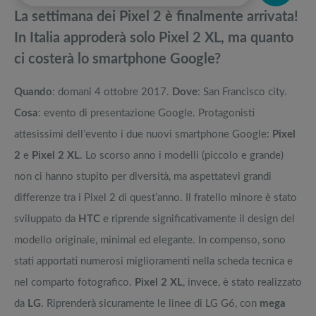
pedane vibranti
La settimana dei Pixel 2 è finalmente arrivata!
Smartphone BlackView: Recensioni e opinioni sui rugged, la guida
Migliori smart TV in offerta Black Friday: da NON PERDERE
In Italia approderà solo Pixel 2 XL, ma quanto
ci costerà lo smartphone Google?
La tanto attesa nuova linea di iPhone 13 è arrivata: ve la presentiamo
Offerte robot aspirapolvere da non perdere nella Black Friday Week
Quando
: domani 4 ottobre 2017.
Dove
: San Francisco city.
Quali sono i migliori smartphone pieghevoli sul mercato?
Tavola SUP prezzo: i migliori Stand Up Paddle gonfiabili dell’anno
Cosa
: evento di presentazione Google. Protagonisti
attesissimi dell’evento i due nuovi smartphone Google:
Pixel
2
e
Pixel 2 XL
. Lo scorso anno i modelli (piccolo e grande)
non ci hanno stupito per diversità, ma aspettatevi grandi
differenze tra i Pixel 2 di quest’anno. Il fratello minore è stato
sviluppato da
HTC
e riprende significativamente il design del
modello originale, minimal ed elegante. In compenso, sono
stati apportati numerosi miglioramenti nella scheda tecnica e
nel comparto fotografico.
Pixel 2 XL
, invece, è stato realizzato
da
LG
. Riprenderà sicuramente le linee di LG G6, con
mega