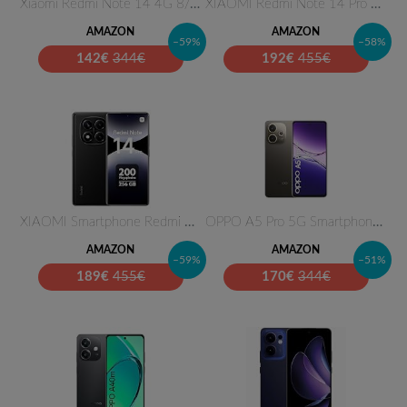
Xiaomi Redmi Note 14 4G 8/256G…
XIAOMI Redmi Note 14 Pro 8+256…
AMAZON
AMAZON
–59%
–58%
142
€
344€
192
€
455€
XIAOMI Smartphone Redmi Note 1…
OPPO A5 Pro 5G Smartphone, Fot…
AMAZON
AMAZON
–59%
–51%
189
€
455€
170
€
344€