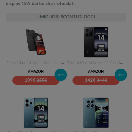
display 18:9 dai bordi arrotondati.
I MIGLIORI SCONTI DI OGGI
Motorola moto g15 (8/256GB, Do…
Xiaomi Redmi Note 14 4G 8GB RA…
AMAZON
AMAZON
–57%
–59%
109
€
255€
142
€
344€