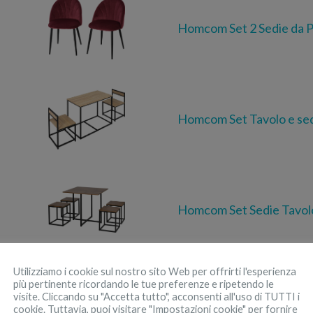
Homcom Set 2 Sedie da P
Homcom Set Tavolo e sed
Homcom Set Sedie Tavolo
Utilizziamo i cookie sul nostro sito Web per offrirti l'esperienza
più pertinente ricordando le tue preferenze e ripetendo le
visite. Cliccando su "Accetta tutto", acconsenti all'uso di TUTTI i
Homcom Set 2 Sedie Mod
cookie. Tuttavia, puoi visitare "Impostazioni cookie" per fornire