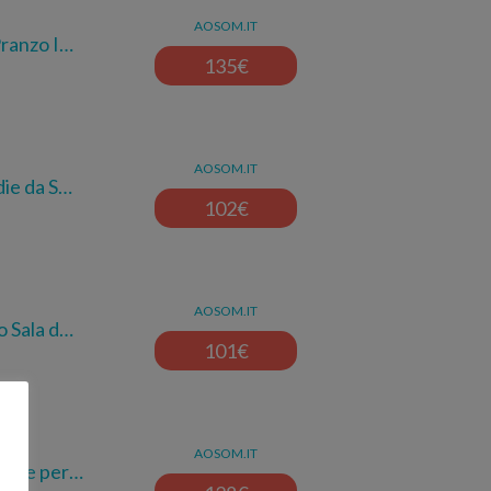
AOSOM.IT
ranzo I…
135
€
AOSOM.IT
ie da S…
102
€
AOSOM.IT
 Sala d…
101
€
AOSOM.IT
erne per…