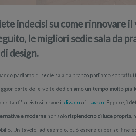
iete indecisi su come rinnovare il
eguito, le migliori sedie sala da 
 di design.
ando parliamo di sedie sala da pranzo parliamo soprattutto d
ggior parte delle volte
dedichiamo un tempo molto più lun
mportanti” o vistosi, come il
divano
o il
tavolo
. Eppure,
i de
ternative e moderne
non solo
risplendono di luce propria
,
bilio. Un tavolo, ad esempio, può essere di per sé fine e