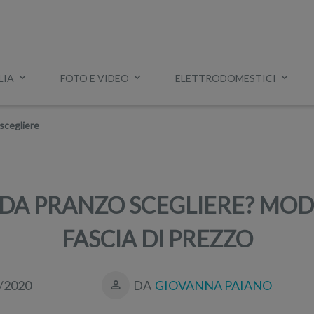
LIA
FOTO E VIDEO
ELETTRODOMESTICI
Esempio:
miglior tv
,
lavatrice slim
,
aspirapolvere Dyson
, ec
 scegliere
 DA PRANZO SCEGLIERE? MOD
FASCIA DI PREZZO
/2020
DA
GIOVANNA PAIANO