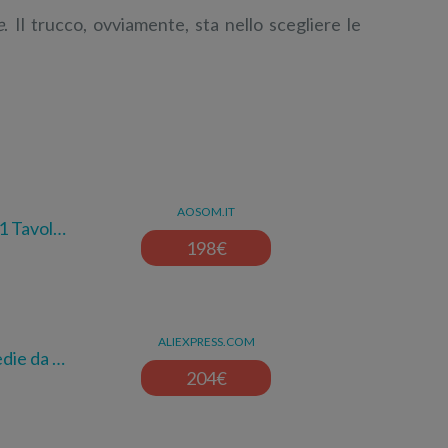
e
. Il trucco, ovviamente, sta nello scegliere le
AOSOM.IT
1 Tavol…
198
€
ALIEXPRESS.COM
die da …
204
€