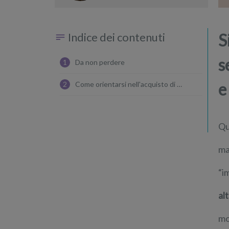
Indice dei contenuti
S
s
1
Da non perdere
e
2
Come orientarsi nell'acquisto di una sedia
Qu
ma
“i
al
mo