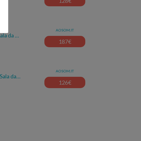
128
€
AOSOM.IT
ala da …
187
€
AOSOM.IT
Sala da…
126
€