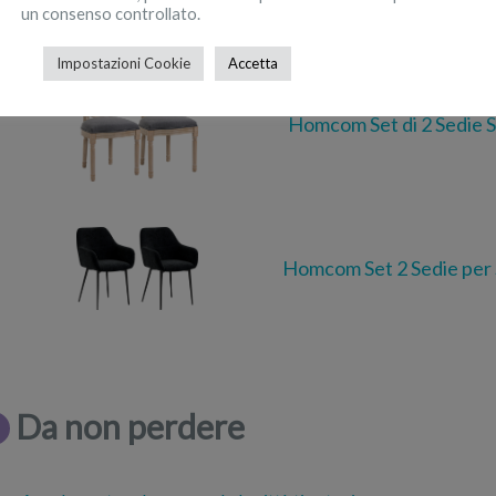
un consenso controllato.
Impostazioni Cookie
Accetta
Homcom Set di 2 Sedie S
Homcom Set 2 Sedie per 
Da non perdere