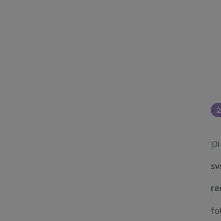
2
Di
sv
re
fo