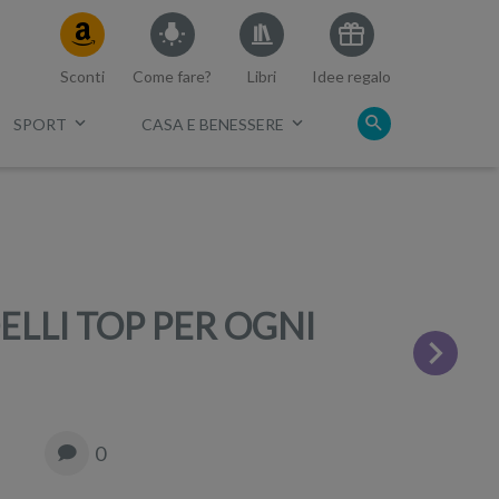
Sconti
Come fare?
Libri
Idee regalo
SPORT
CASA E BENESSERE
c.
ELLI TOP PER OGNI
0