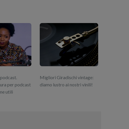
 podcast.
Migliori Giradischi vintage:
tura per podcast
diamo lustro ai nostri vinili!
me utili