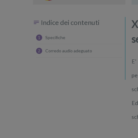
con un low budget
Indice dei contenuti
X
s
1
Specifiche
2
Corredo audio adeguato
E’
pe
sc
Ed
sc