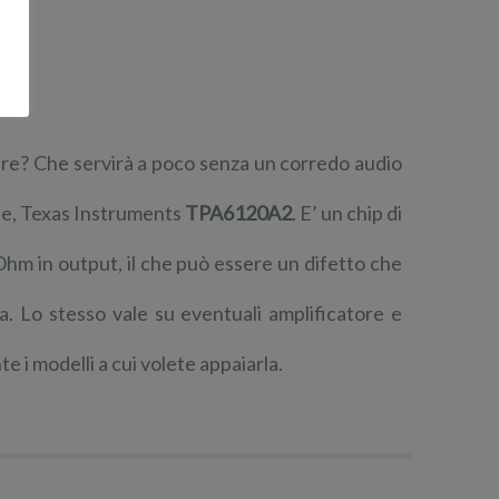
ere? Che servirà a poco senza un corredo audio
ffie, Texas Instruments
TPA6120A2
. E’ un chip di
Ohm in output, il che può essere un difetto che
. Lo stesso vale su eventuali amplificatore e
e i modelli a cui volete appaiarla.