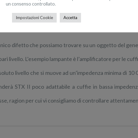
un consenso controllato.
Impostazioni Cookie
Accetta
Corredo audio adeguato
unico difetto che possiamo trovare su un oggetto del gen
 pari livello. L’esempio lampante è l’amplificatore per le cu
soluto livello che si muove ad un’impedenza minima di 10 
nderà STX II poco adattabile a cuffie in bassa impedenza
sse, ragion per cui vi consigliamo di controllare attentament