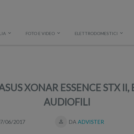
LIA
FOTO E VIDEO
ELETTRODOMESTICI
Esempio:
miglior tv
,
lavatrice slim
,
aspirapolvere Dyson
, ec
ASUS XONAR ESSENCE STX II,
AUDIOFILI
7/06/2017
DA
ADVISTER