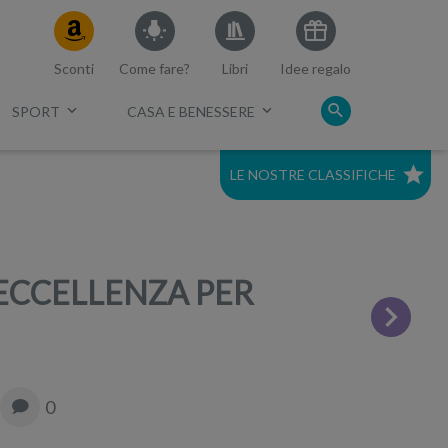
Sconti
Come fare?
Libri
Idee regalo
SPORT
CASA E BENESSERE
LE NOSTRE CLASSIFICHE
c.
Migliori cuffie a conduzione
ossea
 ECCELLENZA PER
0